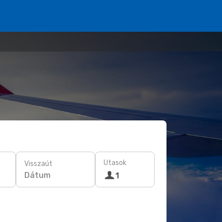
Utasok
Visszaút
Dátum
1