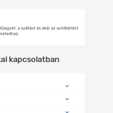
jegyet, a szállást és akár az autóbérlést
eretedhez.
kal kapcsolatban