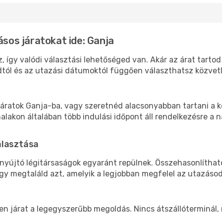
ásos járatokat ide: Ganja
, így valódi választási lehetőséged van. Akár az árat tarto
tól és az utazási dátumoktól függően választhatsz közvetle
áratok Ganja-ba, vagy szeretnéd alacsonyabban tartani a kö
akon általában több indulási időpont áll rendelkezésre a na
álasztása
 nyújtó légitársaságok egyaránt repülnek. Összehasonlítha
ogy megtaláld azt, amelyik a legjobban megfelel az utazáso
len járat a legegyszerűbb megoldás. Nincs átszállóterminál,