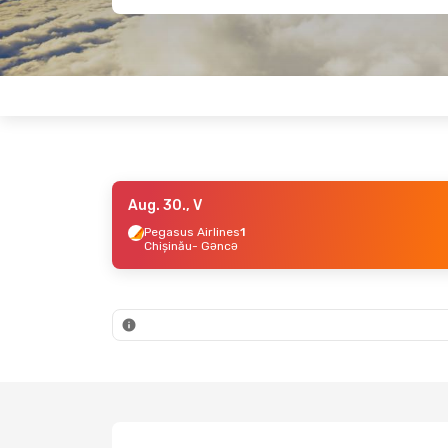
Aug. 30., V
Pegasus Airlines
1
Chișinău
- Gəncə