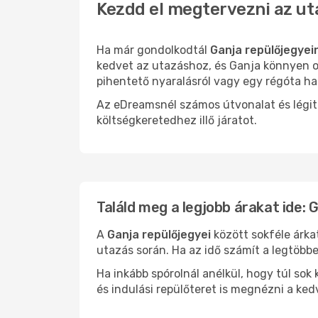
Kezdd el megtervezni az ut
Ha már gondolkodtál
Ganja repülőjegyei
kedvet az utazáshoz, és Ganja könnyen ol
pihentető nyaralásról vagy egy régóta ha
Az eDreamsnél számos útvonalat és légit
költségkeretedhez illő járatot.
Találd meg a legjobb árakat ide: 
A
Ganja repülőjegyei
között sokféle árka
utazás során. Ha az idő számít a legtöbbe
Ha inkább spórolnál anélkül, hogy túl s
és indulási repülőteret is megnézni a ked