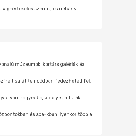
aság-értékelés szerint, és néhány
nvonalú múzeumok, kortárs galériák és
yszíneit saját tempódban fedezheted fel,
 egy olyan negyedbe, amelyet a túrák
központokban és spa-kban ilyenkor több a