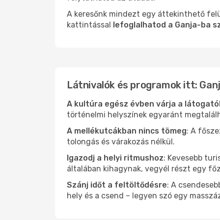
A keresőnk mindezt egy áttekinthető felü
kattintással
lefoglalhatod a Ganja-ba s
Látnivalók és programok itt: Gan
A kultúra egész évben várja a látogat
történelmi helyszínek egyaránt megtalál
A mellékutcákban nincs tömeg
: A fősz
tolongás és várakozás nélkül.
Igazodj a helyi ritmushoz
: Kevesebb turi
általában kihagynak, vegyél részt egy fő
Szánj időt a feltöltődésre
: A csendesebb
hely és a csend – legyen szó egy masszáz