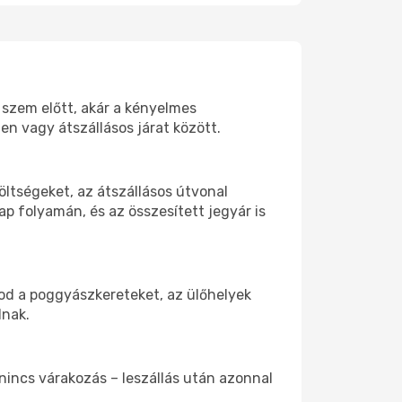
d szem előtt, akár a kényelmes
n vagy átszállásos járat között.
ltségeket, az átszállásos útvonal
p folyamán, és az összesített jegyár is
tod a poggyászkereteket, az ülőhelyek
dnak.
 nincs várakozás – leszállás után azonnal