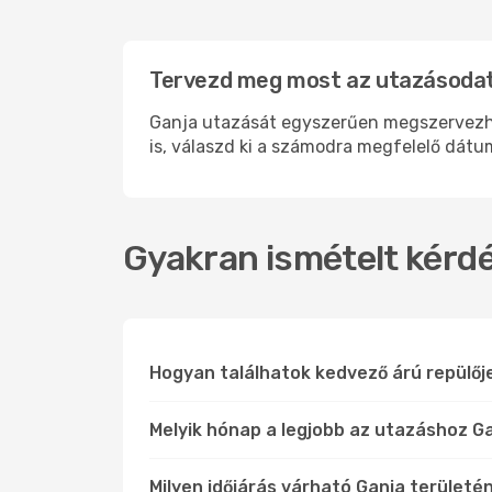
Tervezd meg most az utazásodat 
Ganja utazását egyszerűen megszervezhete
is, válaszd ki a számodra megfelelő dátum
Gyakran ismételt kérdé
Hogyan találhatok kedvező árú repülőj
Melyik hónap a legjobb az utazáshoz Ga
Milyen időjárás várható Ganja területé