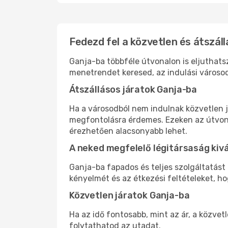
Fedezd fel a közvetlen és átszáll
Ganja-ba többféle útvonalon is eljuthatsz
menetrendet keresed, az indulási városod
Átszállásos járatok Ganja-ba
Ha a városodból nem indulnak közvetlen j
megfontolásra érdemes. Ezeken az útvonal
érezhetően alacsonyabb lehet.
A neked megfelelő légitársaság kiv
Ganja-ba fapados és teljes szolgáltatást
kényelmét és az étkezési feltételeket, h
Közvetlen járatok Ganja-ba
Ha az idő fontosabb, mint az ár, a közvet
folytathatod az utadat.