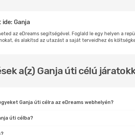
ide: Ganja
d az eDreams segítségével. Foglald le egy helyen a repülő
okat, és alakítsd az utazást a saját terveidhez és költségk
sek a(z) Ganja úti célú járatok
egyeket Ganja úti célra az eDreams webhelyén?
nja úti célba?
n?