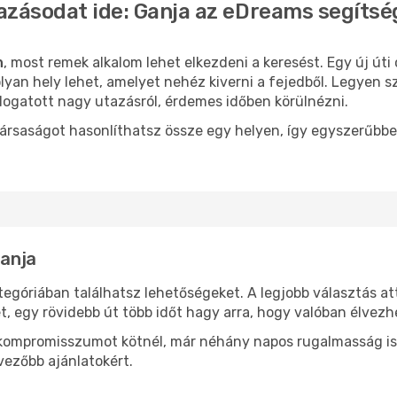
azásodat ide: Ganja az eDreams segítsé
n
, most remek alkalom lehet elkezdeni a keresést. Egy új út
yan hely lehet, amelyet nehéz kiverni a fejedből. Legyen s
logatott nagy utazásról, érdemes időben körülnézni.
ársaságot hasonlíthatsz össze egy helyen, így egyszerűbbe
Ganja
tegóriában találhatsz lehetőségeket. A legjobb választás a
t, egy rövidebb út több időt hagy arra, hogy valóban élvezhe
ok kompromisszumot kötnél, már néhány napos rugalmasság is
vezőbb ajánlatokért.