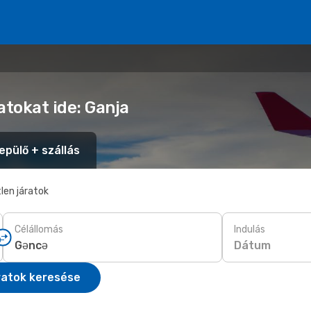
atokat ide: Ganja
epülő + szállás
len járatok
Célállomás
Indulás
Dátum
ratok keresése