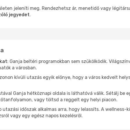
leten jeleníti meg. Rendezhetsz ár, menetidő vagy légitárs
zóló jegyedet
.
ja
ókat
: Ganja beltéri programokban sem szűkölködik. Világszí
hatók a városban.
ezonon kívüli utazás egyik előnye, hogy a város kedvelt hel
stával Ganja hétköznapi oldala is láthatóvá válik. Sétálj be
zőtanfolyamon, vagy töltsd a reggelt egy helyi piacon.
 utazási időszak alkalmas arra, hogy lelassíts. A wellness-
sról vagy egy egész napos kezelésről.