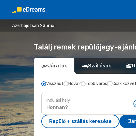
Azerbajdzsán
Gəncə
Találj remek repülőjegy-ajánl
Járatok
Szállások
R
Visszaút
Hová?
Több város
Csak közvet
Indulási hely
Repülő + szállás keresése
Já