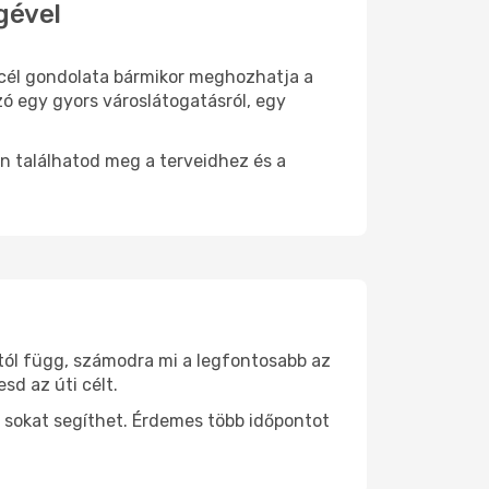
gével
i cél gondolata bármikor meghozhatja a
zó egy gyors városlátogatásról, egy
n találhatod meg a terveidhez és a
ttól függ, számodra mi a legfontosabb az
sd az úti célt.
 sokat segíthet. Érdemes több időpontot