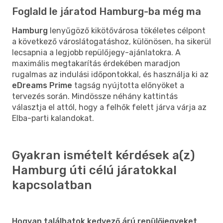
Foglald le járatod Hamburg-ba még ma
Hamburg
lenyűgöző kikötővárosa tökéletes célpont
a következő városlátogatáshoz, különösen, ha sikerül
lecsapnia a legjobb repülőjegy-ajánlatokra. A
maximális megtakarítás érdekében maradjon
rugalmas az indulási időpontokkal, és használja ki az
eDreams Prime
tagság nyújtotta előnyöket a
tervezés során. Mindössze néhány kattintás
választja el attól, hogy a felhők felett járva várja az
Elba-parti kalandokat.
Gyakran ismételt kérdések a(z)
Hamburg úti célú járatokkal
kapcsolatban
Hogyan találhatok kedvező árú repülőjegyeket