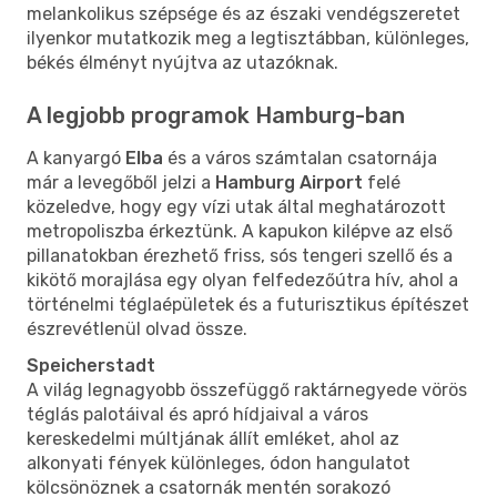
melankolikus szépsége és az északi vendégszeretet
ilyenkor mutatkozik meg a legtisztábban, különleges,
békés élményt nyújtva az utazóknak.
A legjobb programok Hamburg-ban
A kanyargó
Elba
és a város számtalan csatornája
már a levegőből jelzi a
Hamburg Airport
felé
közeledve, hogy egy vízi utak által meghatározott
metropoliszba érkeztünk. A kapukon kilépve az első
pillanatokban érezhető friss, sós tengeri szellő és a
kikötő morajlása egy olyan felfedezőútra hív, ahol a
történelmi téglaépületek és a futurisztikus építészet
észrevétlenül olvad össze.
Speicherstadt
A világ legnagyobb összefüggő raktárnegyede vörös
téglás palotáival és apró hídjaival a város
kereskedelmi múltjának állít emléket, ahol az
alkonyati fények különleges, ódon hangulatot
kölcsönöznek a csatornák mentén sorakozó