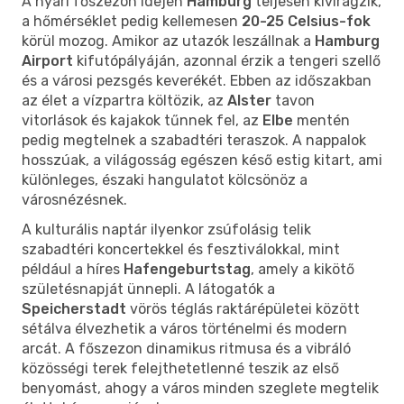
A nyári főszezon idején
Hamburg
teljesen kivirágzik,
a hőmérséklet pedig kellemesen
20-25 Celsius-fok
körül mozog. Amikor az utazók leszállnak a
Hamburg
Airport
kifutópályáján, azonnal érzik a tengeri szellő
és a városi pezsgés keverékét. Ebben az időszakban
az élet a vízpartra költözik, az
Alster
tavon
vitorlások és kajakok tűnnek fel, az
Elbe
mentén
pedig megtelnek a szabadtéri teraszok. A nappalok
hosszúak, a világosság egészen késő estig kitart, ami
különleges, északi hangulatot kölcsönöz a
városnézésnek.
A kulturális naptár ilyenkor zsúfolásig telik
szabadtéri koncertekkel és fesztiválokkal, mint
például a híres
Hafengeburtstag
, amely a kikötő
születésnapját ünnepli. A látogatók a
Speicherstadt
vörös téglás raktárépületei között
sétálva élvezhetik a város történelmi és modern
arcát. A főszezon dinamikus ritmusa és a vibráló
közösségi terek felejthetetlenné teszik az első
benyomást, ahogy a város minden szeglete megtelik