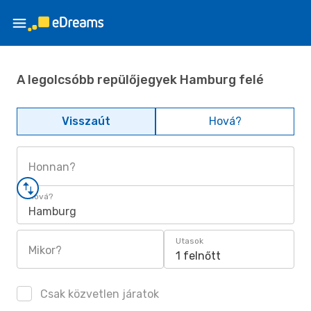
A legolcsóbb repülőjegyek Hamburg felé
Visszaút
Hová?
Honnan?
Hová?
Hamburg
Utasok
Mikor?
1 felnőtt
Csak közvetlen járatok