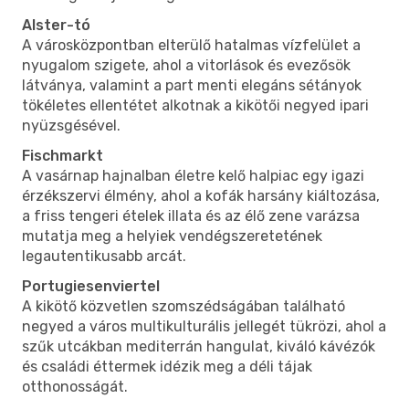
Alster-tó
A városközpontban elterülő hatalmas vízfelület a
nyugalom szigete, ahol a vitorlások és evezősök
látványa, valamint a part menti elegáns sétányok
tökéletes ellentétet alkotnak a kikötői negyed ipari
nyüzsgésével.
Fischmarkt
A vasárnap hajnalban életre kelő halpiac egy igazi
érzékszervi élmény, ahol a kofák harsány kiáltozása,
a friss tengeri ételek illata és az élő zene varázsa
mutatja meg a helyiek vendégszeretetének
legautentikusabb arcát.
Portugiesenviertel
A kikötő közvetlen szomszédságában található
negyed a város multikulturális jellegét tükrözi, ahol a
szűk utcákban mediterrán hangulat, kiváló kávézók
és családi éttermek idézik meg a déli tájak
otthonosságát.