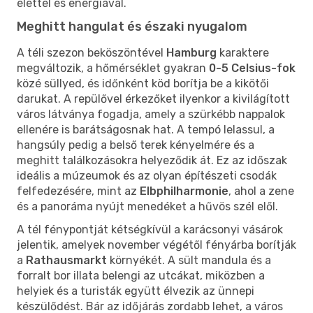
élettel és energiával.
Meghitt hangulat és északi nyugalom
A téli szezon beköszöntével
Hamburg
karaktere
megváltozik, a hőmérséklet gyakran
0-5 Celsius-fok
közé süllyed, és időnként köd borítja be a kikötői
darukat. A repülővel érkezőket ilyenkor a kivilágított
város látványa fogadja, amely a szürkébb nappalok
ellenére is barátságosnak hat. A tempó lelassul, a
hangsúly pedig a belső terek kényelmére és a
meghitt találkozásokra helyeződik át. Ez az időszak
ideális a múzeumok és az olyan építészeti csodák
felfedezésére, mint az
Elbphilharmonie
, ahol a zene
és a panoráma nyújt menedéket a hűvös szél elől.
A tél fénypontját kétségkívül a karácsonyi vásárok
jelentik, amelyek november végétől fényárba borítják
a
Rathausmarkt
környékét. A sült mandula és a
forralt bor illata belengi az utcákat, miközben a
helyiek és a turisták együtt élvezik az ünnepi
készülődést. Bár az időjárás zordabb lehet, a város