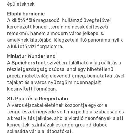
épületeknek.
Elbphilharmonie
A kikötő fölé magasodó, hullámzó üvegtetővel
koronázott koncertterem nemcsak építészeti
remekmű, hanem a modern város jelképe is,
amelynek kilátójából lélegzetelállító panoráma nyílik
a lüktető vízi forgalomra.
Miniatur Wunderland
A
Speicherstadt
szívében található világkiállítás a
részletgazdagság csúcsa, ahol egy hihetetlenül
precíz makettvilág elevenedik meg, bemutatva távoli
tájakat és a város nyüzsgő mindennapjait
kicsinyített formában.
St. Pauli és a Reeperbahn
A város éjszakai életének központja egykor a
tengerészek negyede volt, ma pedig a szabadság és
a kreativitás jelképe, ahol a vibráló neonfények alatt
koncertek, színházak és underground klubok
sokasága várja a látogatókat.