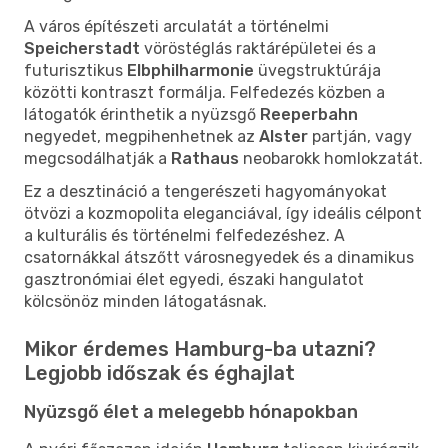
A város építészeti arculatát a történelmi
Speicherstadt
vöröstéglás raktárépületei és a
futurisztikus
Elbphilharmonie
üvegstruktúrája
közötti kontraszt formálja. Felfedezés közben a
látogatók érinthetik a nyüzsgő
Reeperbahn
negyedet, megpihenhetnek az
Alster
partján, vagy
megcsodálhatják a
Rathaus
neobarokk homlokzatát.
Ez a desztináció a tengerészeti hagyományokat
ötvözi a kozmopolita eleganciával, így ideális célpont
a kulturális és történelmi felfedezéshez. A
csatornákkal átszőtt városnegyedek és a dinamikus
gasztronómiai élet egyedi, északi hangulatot
kölcsönöz minden látogatásnak.
Mikor érdemes Hamburg-ba utazni?
Legjobb időszak és éghajlat
Nyüzsgő élet a melegebb hónapokban