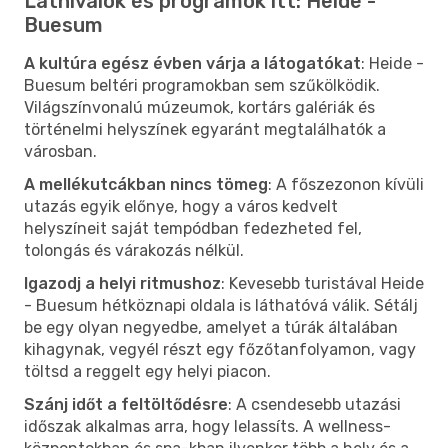
Látnivalók és programok itt: Heide -
Buesum
A kultúra egész évben várja a látogatókat
: Heide -
Buesum beltéri programokban sem szűkölködik.
Világszínvonalú múzeumok, kortárs galériák és
történelmi helyszínek egyaránt megtalálhatók a
városban.
A mellékutcákban nincs tömeg
: A főszezonon kívüli
utazás egyik előnye, hogy a város kedvelt
helyszíneit saját tempódban fedezheted fel,
tolongás és várakozás nélkül.
Igazodj a helyi ritmushoz
: Kevesebb turistával Heide
- Buesum hétköznapi oldala is láthatóvá válik. Sétálj
be egy olyan negyedbe, amelyet a túrák általában
kihagynak, vegyél részt egy főzőtanfolyamon, vagy
töltsd a reggelt egy helyi piacon.
Szánj időt a feltöltődésre
: A csendesebb utazási
időszak alkalmas arra, hogy lelassíts. A wellness-