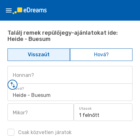
Találj remek repülőjegy-ajánlatokat ide:
Heide - Buesum
Visszaút
Hová?
Honnan?
Hová?
Heide - Buesum
Utasok
Mikor?
1 felnőtt
Csak közvetlen járatok