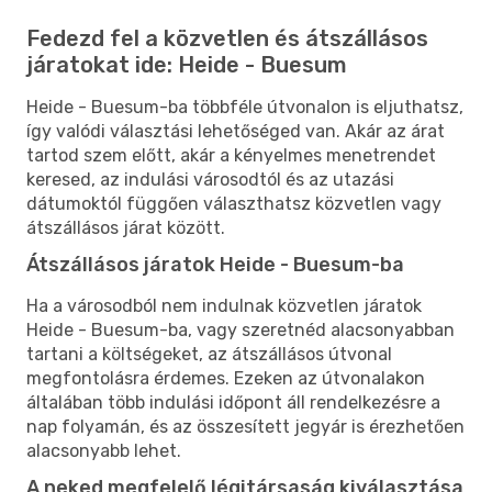
Fedezd fel a közvetlen és átszállásos
járatokat ide: Heide - Buesum
Heide - Buesum-ba többféle útvonalon is eljuthatsz,
így valódi választási lehetőséged van. Akár az árat
tartod szem előtt, akár a kényelmes menetrendet
keresed, az indulási városodtól és az utazási
dátumoktól függően választhatsz közvetlen vagy
átszállásos járat között.
Átszállásos járatok Heide - Buesum-ba
Ha a városodból nem indulnak közvetlen járatok
Heide - Buesum-ba, vagy szeretnéd alacsonyabban
tartani a költségeket, az átszállásos útvonal
megfontolásra érdemes. Ezeken az útvonalakon
általában több indulási időpont áll rendelkezésre a
nap folyamán, és az összesített jegyár is érezhetően
alacsonyabb lehet.
A neked megfelelő légitársaság kiválasztása