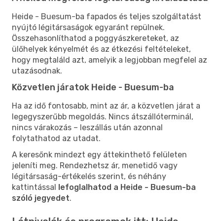
Heide - Buesum-ba fapados és teljes szolgáltatást
nyújtó légitársaságok egyaránt repülnek.
Összehasonlíthatod a poggyászkereteket, az
ülőhelyek kényelmét és az étkezési feltételeket,
hogy megtaláld azt, amelyik a legjobban megfelel az
utazásodnak.
Közvetlen járatok Heide - Buesum-ba
Ha az idő fontosabb, mint az ár, a közvetlen járat a
legegyszerűbb megoldás. Nincs átszállóterminál,
nincs várakozás – leszállás után azonnal
folytathatod az utadat.
A keresőnk mindezt egy áttekinthető felületen
jeleníti meg. Rendezhetsz ár, menetidő vagy
légitársaság-értékelés szerint, és néhány
kattintással
lefoglalhatod a Heide - Buesum-ba
szóló jegyedet
.