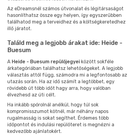
Az eDreamsnél számos útvonalat és légitársaságot
hasonlíthatsz össze egy helyen, így egyszerűbben
találhatod meg a terveidhez és a költségkeretedhez
illő járatot.
Találd meg a legjobb árakat ide: Heide -
Buesum
A
Heide - Buesum repülőjegyei
között sokféle
árkategóriában találhatsz lehetőségeket. A legjobb
választás attól függ, számodra mi a legfontosabb az
utazás során. Ha az idő számít a legtöbbet, egy
rövidebb út több időt hagy arra, hogy valóban
élvezhesd az úti célt.
Ha inkább spórolnál anélkül, hogy túl sok
kompromisszumot kötnél, már néhány napos
rugalmasság is sokat segíthet. Érdemes több
időpontot és indulási repülőteret is megnézni a
kedvezőbb ajánlatokért.