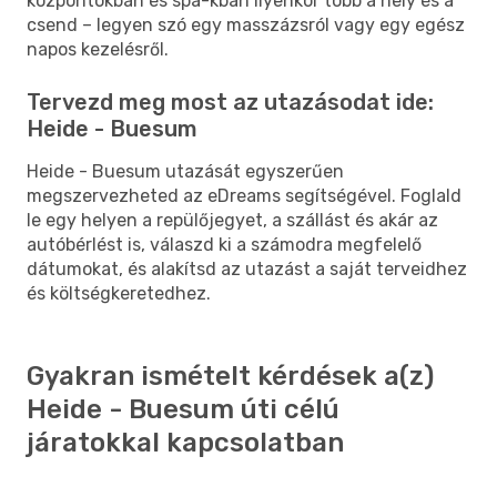
központokban és spa-kban ilyenkor több a hely és a
csend – legyen szó egy masszázsról vagy egy egész
napos kezelésről.
Tervezd meg most az utazásodat ide:
Heide - Buesum
Heide - Buesum utazását egyszerűen
megszervezheted az eDreams segítségével. Foglald
le egy helyen a repülőjegyet, a szállást és akár az
autóbérlést is, válaszd ki a számodra megfelelő
dátumokat, és alakítsd az utazást a saját terveidhez
és költségkeretedhez.
Gyakran ismételt kérdések a(z)
Heide - Buesum úti célú
járatokkal kapcsolatban