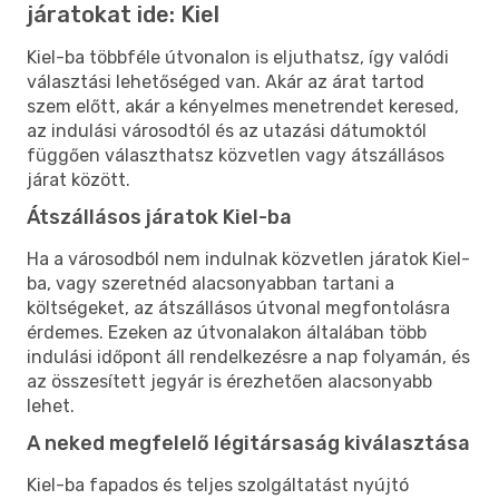
járatokat ide: Kiel
Kiel-ba többféle útvonalon is eljuthatsz, így valódi
választási lehetőséged van. Akár az árat tartod
szem előtt, akár a kényelmes menetrendet keresed,
az indulási városodtól és az utazási dátumoktól
függően választhatsz közvetlen vagy átszállásos
járat között.
Átszállásos járatok Kiel-ba
Ha a városodból nem indulnak közvetlen járatok Kiel-
ba, vagy szeretnéd alacsonyabban tartani a
költségeket, az átszállásos útvonal megfontolásra
érdemes. Ezeken az útvonalakon általában több
indulási időpont áll rendelkezésre a nap folyamán, és
az összesített jegyár is érezhetően alacsonyabb
lehet.
A neked megfelelő légitársaság kiválasztása
Kiel-ba fapados és teljes szolgáltatást nyújtó