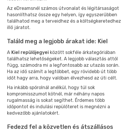
Az eDreamsnél számos útvonalat és légitársaságot
hasonlíthatsz össze egy helyen, így egyszerűbben
találhatod meg a terveidhez és a költségkeretedhez
illő járatot.
Találd meg a legjobb árakat ide: Kiel
A
Kiel repülőjegyei
között sokféle árkategóriában
találhatsz lehetőségeket. A legjobb választás attól
függ, számodra mi a legfontosabb az utazás során.
Ha az idő számít a legtöbbet, egy rövidebb út több
időt hagy arra, hogy valóban élvezhesd az úti célt.
Ha inkább spórolnál anélkül, hogy túl sok
kompromisszumot kötnél, már néhány napos
rugalmasság is sokat segíthet. Érdemes több
időpontot és indulási repülőteret is megnézni a
kedvezőbb ajánlatokért.
Fedezd fel a közvetlen és átszállásos