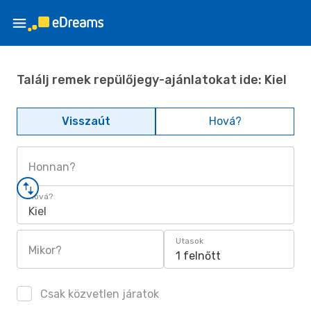
Találj remek repülőjegy-ajánlatokat ide: Kiel
Visszaút
Hová?
Honnan?
Hová?
Kiel
Utasok
Mikor?
1 felnőtt
Csak közvetlen járatok