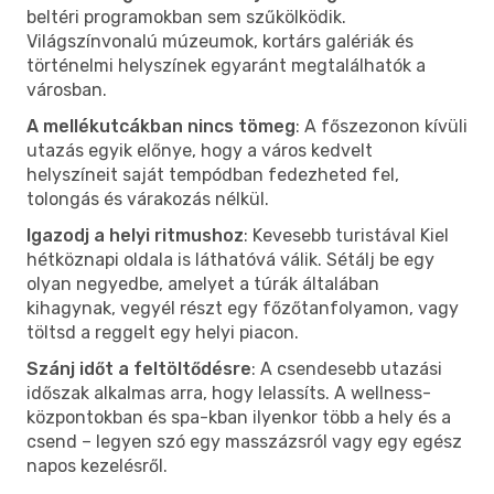
beltéri programokban sem szűkölködik.
Világszínvonalú múzeumok, kortárs galériák és
történelmi helyszínek egyaránt megtalálhatók a
városban.
A mellékutcákban nincs tömeg
: A főszezonon kívüli
utazás egyik előnye, hogy a város kedvelt
helyszíneit saját tempódban fedezheted fel,
tolongás és várakozás nélkül.
Igazodj a helyi ritmushoz
: Kevesebb turistával Kiel
hétköznapi oldala is láthatóvá válik. Sétálj be egy
olyan negyedbe, amelyet a túrák általában
kihagynak, vegyél részt egy főzőtanfolyamon, vagy
töltsd a reggelt egy helyi piacon.
Szánj időt a feltöltődésre
: A csendesebb utazási
időszak alkalmas arra, hogy lelassíts. A wellness-
központokban és spa-kban ilyenkor több a hely és a
csend – legyen szó egy masszázsról vagy egy egész
napos kezelésről.