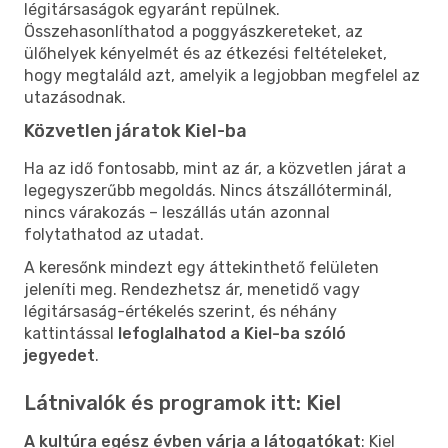
légitársaságok egyaránt repülnek.
Összehasonlíthatod a poggyászkereteket, az
ülőhelyek kényelmét és az étkezési feltételeket,
hogy megtaláld azt, amelyik a legjobban megfelel az
utazásodnak.
Közvetlen járatok Kiel-ba
Ha az idő fontosabb, mint az ár, a közvetlen járat a
legegyszerűbb megoldás. Nincs átszállóterminál,
nincs várakozás – leszállás után azonnal
folytathatod az utadat.
A keresőnk mindezt egy áttekinthető felületen
jeleníti meg. Rendezhetsz ár, menetidő vagy
légitársaság-értékelés szerint, és néhány
kattintással
lefoglalhatod a Kiel-ba szóló
jegyedet
.
Látnivalók és programok itt: Kiel
A kultúra egész évben várja a látogatókat
: Kiel