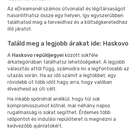
Az eDreamsnél számos útvonalat és légitársaságot
hasonlíthatsz össze egy helyen, így egyszerűbben
találhatod meg a terveidhez és a költségkeretedhez
illő járatot.
Találd meg a legjobb árakat ide: Haskovo
A
Haskovo repülőjegyei
között sokféle
árkategóriában találhatsz lehetőségeket. A legjobb
választás attól függ, számodra mi a legfontosabb az
utazás során. Ha az idő számít a legtöbbet, egy
rövidebb út több időt hagy arra, hogy valóban
élvezhesd az úti célt.
Ha inkább spórolnál anélkül, hogy túl sok
kompromisszumot kötnél, már néhány napos
rugalmasság is sokat segíthet. Érdemes több
időpontot és indulási repülőteret is megnézni a
kedvezőbb ajánlatokért.