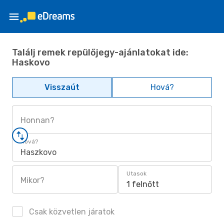
Találj remek repülőjegy-ajánlatokat ide:
Haskovo
Visszaút
Hová?
Honnan?
Hová?
Haszkovo
Utasok
Mikor?
1 felnőtt
Csak közvetlen járatok