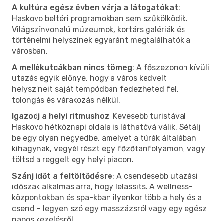
A kultúra egész évben várja a látogatókat
:
Haskovo beltéri programokban sem szűkölködik.
Világszínvonalú múzeumok, kortárs galériák és
történelmi helyszínek egyaránt megtalálhatók a
városban.
A mellékutcákban nincs tömeg
: A főszezonon kívüli
utazás egyik előnye, hogy a város kedvelt
helyszíneit saját tempódban fedezheted fel,
tolongás és várakozás nélkül.
Igazodj a helyi ritmushoz
: Kevesebb turistával
Haskovo hétköznapi oldala is láthatóvá válik. Sétálj
be egy olyan negyedbe, amelyet a túrák általában
kihagynak, vegyél részt egy főzőtanfolyamon, vagy
töltsd a reggelt egy helyi piacon.
Szánj időt a feltöltődésre
: A csendesebb utazási
időszak alkalmas arra, hogy lelassíts. A wellness-
központokban és spa-kban ilyenkor több a hely és a
csend – legyen szó egy masszázsról vagy egy egész
napos kezelésről.