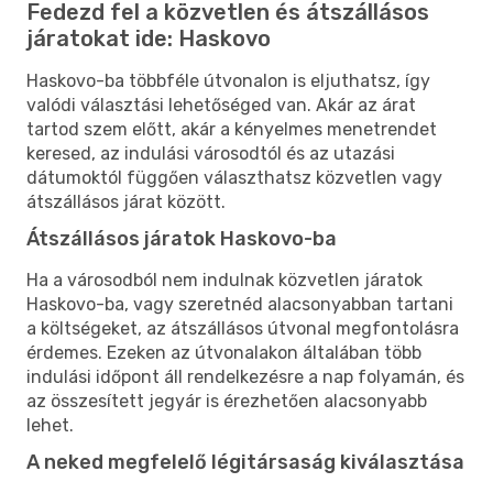
Fedezd fel a közvetlen és átszállásos
járatokat ide: Haskovo
Haskovo-ba többféle útvonalon is eljuthatsz, így
valódi választási lehetőséged van. Akár az árat
tartod szem előtt, akár a kényelmes menetrendet
keresed, az indulási városodtól és az utazási
dátumoktól függően választhatsz közvetlen vagy
átszállásos járat között.
Átszállásos járatok Haskovo-ba
Ha a városodból nem indulnak közvetlen járatok
Haskovo-ba, vagy szeretnéd alacsonyabban tartani
a költségeket, az átszállásos útvonal megfontolásra
érdemes. Ezeken az útvonalakon általában több
indulási időpont áll rendelkezésre a nap folyamán, és
az összesített jegyár is érezhetően alacsonyabb
lehet.
A neked megfelelő légitársaság kiválasztása