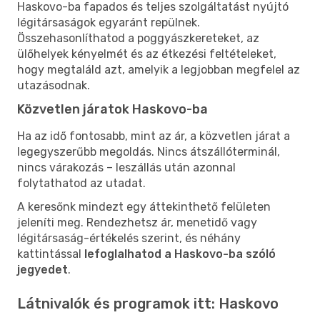
Haskovo-ba fapados és teljes szolgáltatást nyújtó
légitársaságok egyaránt repülnek.
Összehasonlíthatod a poggyászkereteket, az
ülőhelyek kényelmét és az étkezési feltételeket,
hogy megtaláld azt, amelyik a legjobban megfelel az
utazásodnak.
Közvetlen járatok Haskovo-ba
Ha az idő fontosabb, mint az ár, a közvetlen járat a
legegyszerűbb megoldás. Nincs átszállóterminál,
nincs várakozás – leszállás után azonnal
folytathatod az utadat.
A keresőnk mindezt egy áttekinthető felületen
jeleníti meg. Rendezhetsz ár, menetidő vagy
légitársaság-értékelés szerint, és néhány
kattintással
lefoglalhatod a Haskovo-ba szóló
jegyedet
.
Látnivalók és programok itt: Haskovo