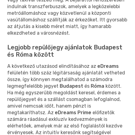
indulnak transzferbuszok, amelyek a legközelebbi
metróállomáshoz vagy közvetlenül a központi
vasútállomáshoz szállítják az érkezőket. Itt gyorsabb
az átjutás a kisebb méret miatt, így hamarabb
elkezdheted a városnézést.
Legjobb repülőjegy ajánlatok Budapest
és Róma között
A következő utazásod elindításához az
eDreams
felületén több száz légitársaság ajánlatát vetheted
össze, így könnyen megtalálhatod a számodra
legmegfelelőbb jegyet
Budapest
és
Róma
között.
Ha még egyszerűbb megoldást keresel, érdemes a
repülőjegyet és a szállást csomagban lefoglalnod,
amivel nemcsak időt, hanem pénzt is
megtakaríthatsz. Az
eDreams Prime
előfizetők
számára ráadásul exkluzív kedvezmények is
elérhetőek, amelyek már az első foglalástól kezdve
érvényesek. Az intuitív keresőnk segítségével