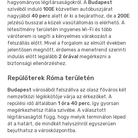
hagyományos légitársaságokról. A
Budapest
szívéből induló
100E
közvetlen autóbuszjárat
nagyjából
40 perc
alatt ér ki a bejárathoz, de a
200E
jelzésű busszal a közeli vasútállomás is elérhető. A
létesítmény területén ingyenes Wi-Fi és több
váróterem is segíti a kényelmes várakozást a
felszállás előtt. Mivel a forgalom az elmúlt években
jelentősen megnőtt, érdemes a menetrend szerinti
indulás előtt legalább
2 órával
megérkezni a
biztonsági ellenőrzéshez.
Repülőterek Róma területén
Budapest
városából felszállva az olasz főváros két
nemzetközi légikikötője várja az érkezőket. A
repülési idő általában
1 óra 40 perc
, így gyorsan
megérkezhetsz Itália szívébe. A választott
légitársaságtól függ, hogy melyik terminálon léped
át a határt, de mindkét helyszínről egyszerűen
bejuthatsz a városközpontba.