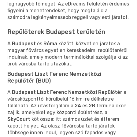
legnagyobb tömeget. Az eDreams felületén érdemes
figyelni a menetrendeket, hogy megtaláld a
számodra legkényelmesebb reggeli vagy esti járatot.
Repülőterek Budapest területén
A
Budapest
és
Róma
közötti közvetlen járatok a
magyar főváros egyetlen kereskedelmi repülőteréről
indulnak, amely modern terminálokkal szolgálja ki az
örök városba tartó utazókat.
Budapest Liszt Ferenc Nemzetközi
Repülőtér (BUD)
A
Budapest Liszt Ferenc Nemzetközi Repülőtér
a
városközponttól körülbelül 16 km-re délkeletre
található. Az utasforgalom a
2A
és
2B
terminálokon
zajlik, amelyeket egy központi épületrész, a
SkyCourt
köt össze; itt számos üzlet és étterem
kapott helyet. Az olasz fővárosba tartó járatok
többsége innen indul, legyen szó fapados vagy