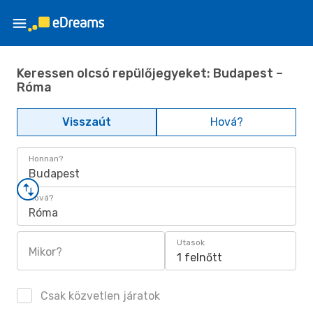
Keressen olcsó repülőjegyeket: Budapest –
Róma
Visszaút
Hová?
Honnan?
Budapest
Hová?
Róma
Utasok
Mikor?
1 felnőtt
Csak közvetlen járatok