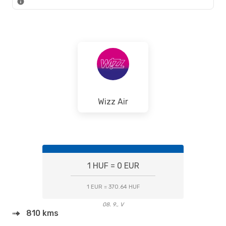
Wizz Air
1 HUF = 0 EUR
1 EUR = 370.64 HUF
08. 9., V
810 kms