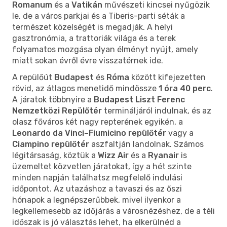
Romanum
és a
Vatikán
művészeti kincsei nyűgözik
le, de a város parkjai és a Tiberis-parti séták a
természet közelségét is megadják. A helyi
gasztronómia, a trattoriák világa és a terek
folyamatos mozgása olyan élményt nyújt, amely
miatt sokan évről évre visszatérnek ide.
A repülőút
Budapest
és
Róma
között kifejezetten
rövid, az átlagos menetidő mindössze
1 óra 40 perc
.
A járatok többnyire a
Budapest Liszt Ferenc
Nemzetközi Repülőtér
termináljáról indulnak, és az
olasz főváros két nagy repterének egyikén, a
Leonardo da Vinci–Fiumicino repülőtér
vagy a
Ciampino repülőtér
aszfaltján landolnak. Számos
légitársaság, köztük a
Wizz Air
és a
Ryanair
is
üzemeltet közvetlen járatokat, így a hét szinte
minden napján találhatsz megfelelő indulási
időpontot. Az utazáshoz a tavaszi és az őszi
hónapok a legnépszerűbbek, mivel ilyenkor a
legkellemesebb az időjárás a városnézéshez, de a téli
időszak is jó választás lehet, ha elkerülnéd a