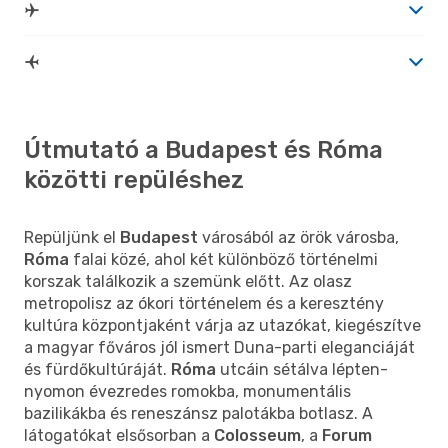
Útmutató a Budapest és Róma
közötti repüléshez
Repüljünk el
Budapest
városából az örök városba,
Róma
falai közé, ahol két különböző történelmi
korszak találkozik a szemünk előtt. Az olasz
metropolisz az ókori történelem és a keresztény
kultúra központjaként várja az utazókat, kiegészítve
a magyar főváros jól ismert Duna-parti eleganciáját
és fürdőkultúráját.
Róma
utcáin sétálva lépten-
nyomon évezredes romokba, monumentális
bazilikákba és reneszánsz palotákba botlasz. A
látogatókat elsősorban a
Colosseum
, a
Forum