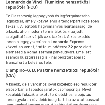
Leonardo da Vinci–Fiumicino nemzetközi
repülőtér (FCO)
Ez Olaszország legnagyobb és legforgalmasabb
légibázisa, amely közvetlenül a tengerpart közelében
fekszik. A legtöbb hagyományos légitársaság ide
érkezik, ahol modern terminálok és kiterjedt
szolgáltatások várják az utazókat. A közlekedés
innen a legegyszerűbb: a
Leonardo Express
közvetlen vonatjárattal mindössze
32 perc
alatt
elérheted a
Roma Termini
pályaudvart. Emellett
számos busztársaság is kínál pénztárcabarát
transzfert a belváros felé.
Ciampino–G. B. Pastine nemzetközi repülőtér
(CIA)
A kisebb, de a városhoz jóval közelebb eső repülőtér
elsősorban a fapados járatok csomópontja. Mivel
közelebb fekszik a lakott területekhez, a bejutás
innen gyakran rövidebb ideig tart, ha az utat busszal
vagy taxival teszed meg. A bejárattól rendszeresen