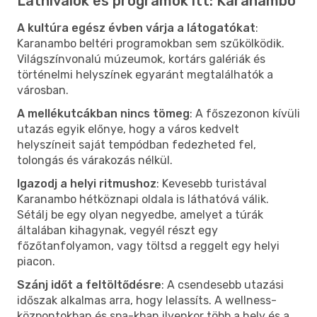
Látnivalók és programok itt: Karanambo
A kultúra egész évben várja a látogatókat
:
Karanambo beltéri programokban sem szűkölködik.
Világszínvonalú múzeumok, kortárs galériák és
történelmi helyszínek egyaránt megtalálhatók a
városban.
A mellékutcákban nincs tömeg
: A főszezonon kívüli
utazás egyik előnye, hogy a város kedvelt
helyszíneit saját tempódban fedezheted fel,
tolongás és várakozás nélkül.
Igazodj a helyi ritmushoz
: Kevesebb turistával
Karanambo hétköznapi oldala is láthatóvá válik.
Sétálj be egy olyan negyedbe, amelyet a túrák
általában kihagynak, vegyél részt egy
főzőtanfolyamon, vagy töltsd a reggelt egy helyi
piacon.
Szánj időt a feltöltődésre
: A csendesebb utazási
időszak alkalmas arra, hogy lelassíts. A wellness-
központokban és spa-kban ilyenkor több a hely és a