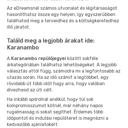
Az eDreamsnél számos útvonalat és légitársaságot
hasonlíthatsz össze egy helyen, így egyszerűbben
találhatod meg a terveidhez és a költségkeretedhez
illő járatot.
Találd meg a legjobb árakat ide:
Karanambo
A
Karanambo repülőjegyei
között sokféle
árkategóriában találhatsz lehetőségeket. A legjobb
választás attól függ, számodra mi a legfontosabb az
utazás során. Ha az idő számít a legtöbbet, egy
rövidebb út több időt hagy arra, hogy valóban
élvezhesd az úti célt.
Ha inkább spórolnál anélkül, hogy túl sok
kompromisszumot kötnél, már néhány napos
rugalmasság is sokat segíthet. Érdemes több
időpontot és indulási repülőteret is megnézni a
kedvezőbb ajánlatokért.