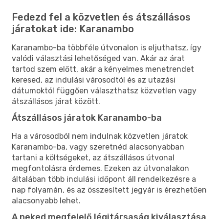
Fedezd fel a közvetlen és átszállásos
járatokat ide: Karanambo
Karanambo-ba többféle útvonalon is eljuthatsz, így
valódi választási lehetőséged van. Akár az árat
tartod szem előtt, akár a kényelmes menetrendet
keresed, az indulási városodtól és az utazási
dátumoktól függően választhatsz közvetlen vagy
átszállásos járat között.
Átszállásos járatok Karanambo-ba
Ha a városodból nem indulnak közvetlen járatok
Karanambo-ba, vagy szeretnéd alacsonyabban
tartani a költségeket, az átszállásos útvonal
megfontolásra érdemes. Ezeken az útvonalakon
általában több indulási időpont áll rendelkezésre a
nap folyamán, és az összesített jegyár is érezhetően
alacsonyabb lehet.
A neked megfelelő légitársaság kiválasztása