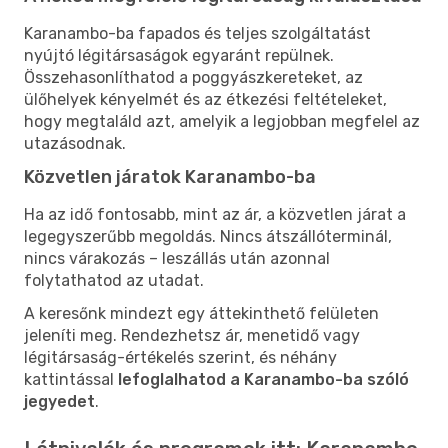
Karanambo-ba fapados és teljes szolgáltatást
nyújtó légitársaságok egyaránt repülnek.
Összehasonlíthatod a poggyászkereteket, az
ülőhelyek kényelmét és az étkezési feltételeket,
hogy megtaláld azt, amelyik a legjobban megfelel az
utazásodnak.
Közvetlen járatok Karanambo-ba
Ha az idő fontosabb, mint az ár, a közvetlen járat a
legegyszerűbb megoldás. Nincs átszállóterminál,
nincs várakozás – leszállás után azonnal
folytathatod az utadat.
A keresőnk mindezt egy áttekinthető felületen
jeleníti meg. Rendezhetsz ár, menetidő vagy
légitársaság-értékelés szerint, és néhány
kattintással
lefoglalhatod a Karanambo-ba szóló
jegyedet
.