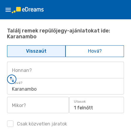
Találj remek repülőjegy-ajánlatokat ide:
Karanambo
Visszaút
Hová?
Honnan?
Hová?
Karanambo
Utasok
Mikor?
1 felnőtt
Csak közvetlen járatok