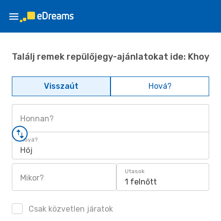
Találj remek repülőjegy-ajánlatokat ide: Khoy
Visszaút
Hová?
Honnan?
Hová?
Hój
Utasok
Mikor?
1 felnőtt
Csak közvetlen járatok