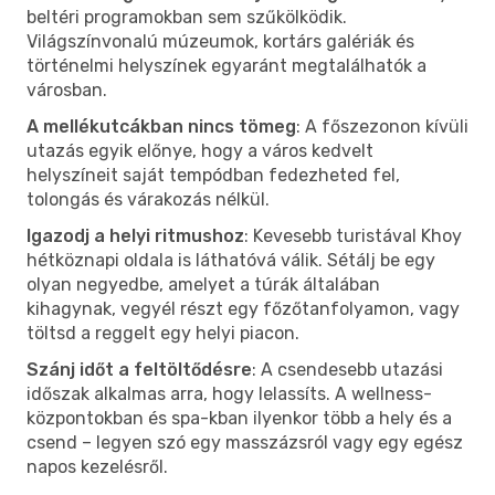
beltéri programokban sem szűkölködik.
Világszínvonalú múzeumok, kortárs galériák és
történelmi helyszínek egyaránt megtalálhatók a
városban.
A mellékutcákban nincs tömeg
: A főszezonon kívüli
utazás egyik előnye, hogy a város kedvelt
helyszíneit saját tempódban fedezheted fel,
tolongás és várakozás nélkül.
Igazodj a helyi ritmushoz
: Kevesebb turistával Khoy
hétköznapi oldala is láthatóvá válik. Sétálj be egy
olyan negyedbe, amelyet a túrák általában
kihagynak, vegyél részt egy főzőtanfolyamon, vagy
töltsd a reggelt egy helyi piacon.
Szánj időt a feltöltődésre
: A csendesebb utazási
időszak alkalmas arra, hogy lelassíts. A wellness-
központokban és spa-kban ilyenkor több a hely és a
csend – legyen szó egy masszázsról vagy egy egész
napos kezelésről.