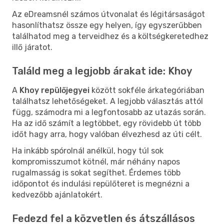
Az eDreamsnél számos útvonalat és légitársaságot
hasonlíthatsz össze egy helyen, így egyszerűbben
találhatod meg a terveidhez és a költségkeretedhez
illő járatot.
Találd meg a legjobb árakat ide: Khoy
A
Khoy repülőjegyei
között sokféle árkategóriában
találhatsz lehetőségeket. A legjobb választás attól
függ, számodra mi a legfontosabb az utazás során.
Ha az idő számít a legtöbbet, egy rövidebb út több
időt hagy arra, hogy valóban élvezhesd az úti célt.
Ha inkább spórolnál anélkül, hogy túl sok
kompromisszumot kötnél, már néhány napos
rugalmasság is sokat segíthet. Érdemes több
időpontot és indulási repülőteret is megnézni a
kedvezőbb ajánlatokért.
Fedezd fel a közvetlen és átszállásos