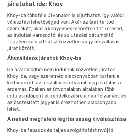
járatokat ide: Khoy
Khoy-ba többféle útvonalon is eljuthatsz, így valódi
választási lehetőséged van. Akár az árat tartod
szem előtt, akár a kényelmes menetrendet keresed,
az indulási városodtól és az utazási dátumoktól
függően választhatsz közvetlen vagy átszállásos
járat között.
Átszállásos járatok Khoy-ba
Ha a városodból nem indulnak közvetlen járatok
Khoy-ba, vagy szeretnéd alacsonyabban tartani a
költségeket, az átszállásos útvonal megfontolásra
érdemes. Ezeken az útvonalakon általában több
indulási időpont áll rendelkezésre a nap folyamán, és
az összesített jegyár is érezhetően alacsonyabb
lehet.
A neked megfelelő légitársaság kiválasztása
Khoy-ba fapados és teljes szolgáltatást nyújtó