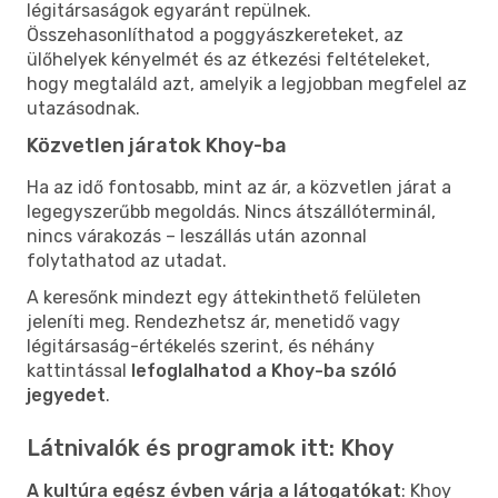
légitársaságok egyaránt repülnek.
Összehasonlíthatod a poggyászkereteket, az
ülőhelyek kényelmét és az étkezési feltételeket,
hogy megtaláld azt, amelyik a legjobban megfelel az
utazásodnak.
Közvetlen járatok Khoy-ba
Ha az idő fontosabb, mint az ár, a közvetlen járat a
legegyszerűbb megoldás. Nincs átszállóterminál,
nincs várakozás – leszállás után azonnal
folytathatod az utadat.
A keresőnk mindezt egy áttekinthető felületen
jeleníti meg. Rendezhetsz ár, menetidő vagy
légitársaság-értékelés szerint, és néhány
kattintással
lefoglalhatod a Khoy-ba szóló
jegyedet
.
Látnivalók és programok itt: Khoy
A kultúra egész évben várja a látogatókat
: Khoy