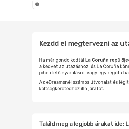
La Coruña
- Budapest
La Cor
Kezdd el megtervezni az ut
Ha már gondolkodtál
La Coruña repülője
a kedvet az utazáshoz, és La Coruña könn
pihentető nyaralásról vagy egy régóta ha
Az eDreamsnél számos útvonalat és légit
költségkeretedhez illő járatot.
Találd meg a legjobb árakat ide: 