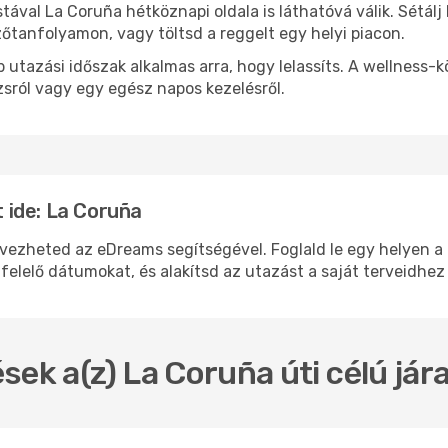
stával La Coruña hétköznapi oldala is láthatóvá válik. Sétál
zőtanfolyamon, vagy töltsd a reggelt egy helyi piacon.
 utazási időszak alkalmas arra, hogy lelassíts. A wellness-
sról vagy egy egész napos kezelésről.
 ide: La Coruña
heted az eDreams segítségével. Foglald le egy helyen a re
felelő dátumokat, és alakítsd az utazást a saját terveidhez
sek a(z) La Coruña úti célú já