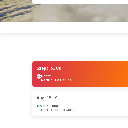
Szept. 3., Cs
Szept. 12., Szo
- Szept. 14., H
Okt. 1., 
Renfe
Madrid
- La Coruña
Renfe
Vuelin
Madrid
- La Coruña
Barcel
Air Europa
Renfe
1
La Coruña
- Madrid
La Cor
Aug. 18., K
Air Europa
1
Marrakesh
- La Coruña
Okt. 16., P
- Okt. 19., H
Aug. 20.
Iberia
1
Iberia
1
Budapest
- La Coruña
Budap
Iberia
1
Iberia
1