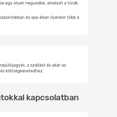
j be egy olyan negyedbe, amelyet a túrák
központokban és spa-kban ilyenkor több a
pülőjegyet, a szállást és akár az
 és költségkeretedhez.
ratokkal kapcsolatban