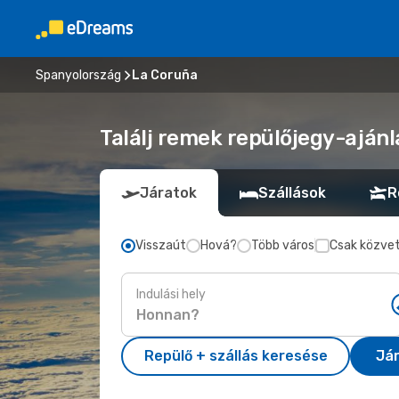
Spanyolország
La Coruña
Találj remek repülőjegy-ajánl
Járatok
Szállások
R
Visszaút
Hová?
Több város
Csak közvet
Indulási hely
Repülő + szállás keresése
Já