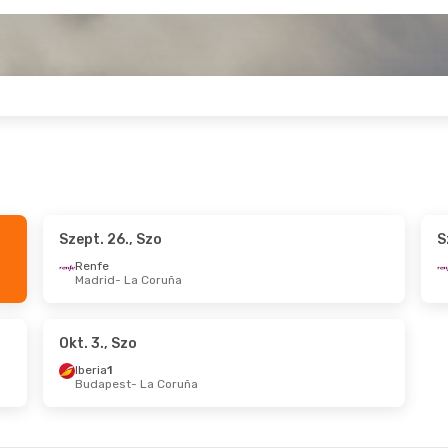
Szept. 26., Szo
S
Cs
- Okt. 4., V
Szept. 3., Cs
- Szep
Renfe
Madrid
- La Coruña
g
Renfe
1
ona
- La Coruña
Barcelona
- La Cor
Vueling
uña
- Barcelona
La Coruña
- Barcel
Okt. 3., Szo
Iberia
1
Budapest
- La Coruña
, Cs
- Aug. 22., Szo
Okt. 9., P
- Okt. 11.,
Iberia
1
est
- La Coruña
Bécs
- La Coruña
Iberia
1