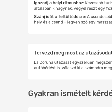
Igazodj a helyi ritmushoz
: Kevesebb turi
általában kihagynak, vegyél részt egy fő
Szánj időt a feltöltődésre
: A csendesebb
hely és a csend – legyen szó egy masszáz
Tervezd meg most az utazásodat
La Coruña utazását egyszerűen megszervez
autóbérlést is, válaszd ki a számodra meg
Gyakran ismételt kérdé