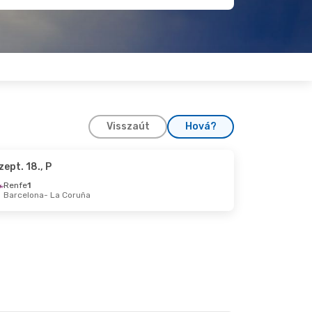
Visszaút
Hová?
zept. 18., P
t. 7., H
Renfe
1
Barcelona
- La Coruña
uña
ona
 V