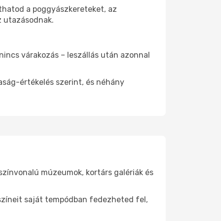
íthatod a poggyászkereteket, az
az utazásodnak.
 nincs várakozás – leszállás után azonnal
aság-értékelés szerint, és néhány
gszínvonalú múzeumok, kortárs galériák és
yszíneit saját tempódban fedezheted fel,