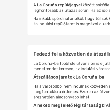
A
La Coruña repülőjegyei
között sokféle
legfontosabb az utazás során. Ha az idő s
Ha inkább spórolnál anélkül, hogy túl s
és indulási repülőteret is megnézni a ked
Fedezd fel a közvetlen és átszáll
La Coruña-ba többféle útvonalon is eljuth
menetrendet keresed, az indulási városod
Átszállásos járatok La Coruña-ba
Ha a városodból nem indulnak közvetlen j
megfontolásra érdemes. Ezeken az útvonal
érezhetően alacsonyabb lehet.
A neked megfelelő légitársaság kiv