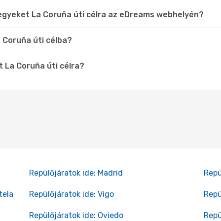
egyeket La Coruña úti célra az eDreams webhelyén?
 Coruña úti célba?
t La Coruña úti célra?
Repülőjáratok ide: Madrid
Repü
tela
Repülőjáratok ide: Vigo
Repü
Repülőjáratok ide: Oviedo
Repü