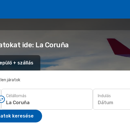
atokat ide: La Coruña
epülő + szállás
len járatok
Célállomás
Indulás
Dátum
ratok keresése