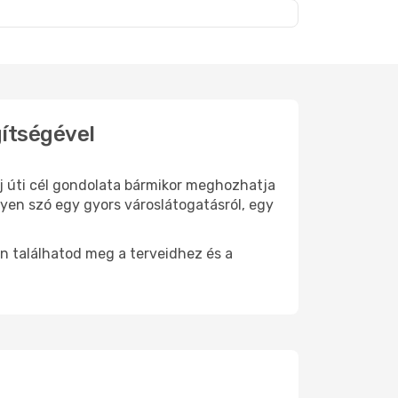
gítségével
új úti cél gondolata bármikor meghozhatja
gyen szó egy gyors városlátogatásról, egy
n találhatod meg a terveidhez és a