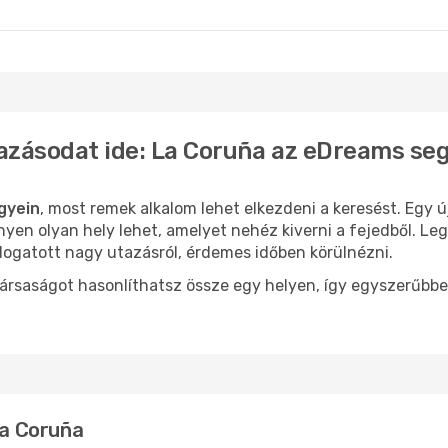
uña
- Budapest
La Coruña
- Bécs
azásodat ide: La Coruña az eDreams se
gyein
, most remek alkalom lehet elkezdeni a keresést. Egy 
yen olyan hely lehet, amelyet nehéz kiverni a fejedből. Le
logatott nagy utazásról, érdemes időben körülnézni.
ársaságot hasonlíthatsz össze egy helyen, így egyszerűbbe
La Coruña