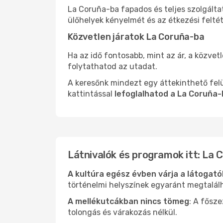
La Coruña-ba fapados és teljes szolgálta
ülőhelyek kényelmét és az étkezési felté
Közvetlen járatok La Coruña-ba
Ha az idő fontosabb, mint az ár, a közvet
folytathatod az utadat.
A keresőnk mindezt egy áttekinthető felü
kattintással
lefoglalhatod a La Coruña-
Látnivalók és programok itt: La 
A kultúra egész évben várja a látogat
történelmi helyszínek egyaránt megtalál
A mellékutcákban nincs tömeg
: A fősz
tolongás és várakozás nélkül.