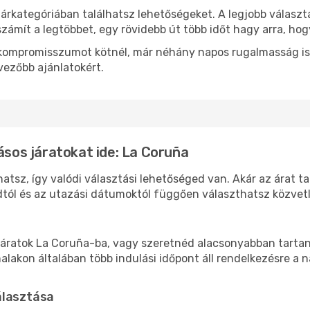
 árkategóriában találhatsz lehetőségeket. A legjobb választ
zámít a legtöbbet, egy rövidebb út több időt hagy arra, hog
ok kompromisszumot kötnél, már néhány napos rugalmasság is
vezőbb ajánlatokért.
ásos járatokat ide: La Coruña
atsz, így valódi választási lehetőséged van. Akár az árat t
tól és az utazási dátumoktól függően választhatsz közvetle
áratok La Coruña-ba, vagy szeretnéd alacsonyabban tartani
akon általában több indulási időpont áll rendelkezésre a na
álasztása