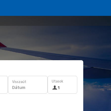
Utasok
Visszaút
Dátum
1