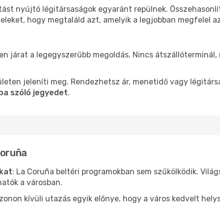
tást nyújtó légitársaságok egyaránt repülnek. Összehasonl
teleket, hogy megtaláld azt, amelyik a legjobban megfelel 
len járat a legegyszerűbb megoldás. Nincs átszállóterminál,
leten jeleníti meg. Rendezhetsz ár, menetidő vagy légitárs
ba szóló jegyedet
.
Coruña
ókat
: La Coruña beltéri programokban sem szűkölködik. Vilá
hatók a városban.
ezonon kívüli utazás egyik előnye, hogy a város kedvelt hel