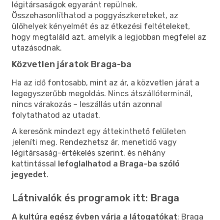
légitársaságok egyaránt repülnek.
Összehasonlíthatod a poggyászkereteket, az
ülőhelyek kényelmét és az étkezési feltételeket,
hogy megtaláld azt, amelyik a legjobban megfelel az
utazásodnak.
Közvetlen járatok Braga-ba
Ha az idő fontosabb, mint az ár, a közvetlen járat a
legegyszerűbb megoldás. Nincs átszállóterminál,
nincs várakozás – leszállás után azonnal
folytathatod az utadat.
A keresőnk mindezt egy áttekinthető felületen
jeleníti meg. Rendezhetsz ár, menetidő vagy
légitársaság-értékelés szerint, és néhány
kattintással
lefoglalhatod a Braga-ba szóló
jegyedet
.
Látnivalók és programok itt: Braga
A kultúra egész évben várja a látogatókat
: Braga