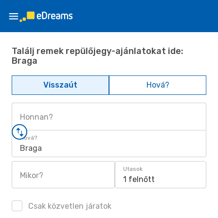
Találj remek repülőjegy-ajánlatokat ide:
Braga
Visszaút
Hová?
Honnan?
Hová?
Braga
Utasok
Mikor?
1 felnőtt
Csak közvetlen járatok