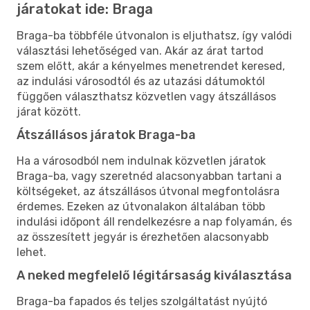
járatokat ide: Braga
Braga-ba többféle útvonalon is eljuthatsz, így valódi
választási lehetőséged van. Akár az árat tartod
szem előtt, akár a kényelmes menetrendet keresed,
az indulási városodtól és az utazási dátumoktól
függően választhatsz közvetlen vagy átszállásos
járat között.
Átszállásos járatok Braga-ba
Ha a városodból nem indulnak közvetlen járatok
Braga-ba, vagy szeretnéd alacsonyabban tartani a
költségeket, az átszállásos útvonal megfontolásra
érdemes. Ezeken az útvonalakon általában több
indulási időpont áll rendelkezésre a nap folyamán, és
az összesített jegyár is érezhetően alacsonyabb
lehet.
A neked megfelelő légitársaság kiválasztása
Braga-ba fapados és teljes szolgáltatást nyújtó