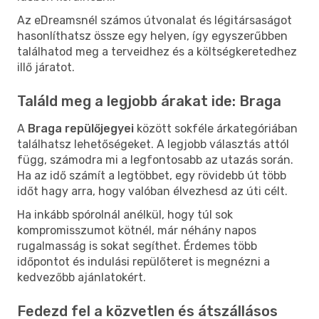
Az eDreamsnél számos útvonalat és légitársaságot
hasonlíthatsz össze egy helyen, így egyszerűbben
találhatod meg a terveidhez és a költségkeretedhez
illő járatot.
Találd meg a legjobb árakat ide: Braga
A
Braga repülőjegyei
között sokféle árkategóriában
találhatsz lehetőségeket. A legjobb választás attól
függ, számodra mi a legfontosabb az utazás során.
Ha az idő számít a legtöbbet, egy rövidebb út több
időt hagy arra, hogy valóban élvezhesd az úti célt.
Ha inkább spórolnál anélkül, hogy túl sok
kompromisszumot kötnél, már néhány napos
rugalmasság is sokat segíthet. Érdemes több
időpontot és indulási repülőteret is megnézni a
kedvezőbb ajánlatokért.
Fedezd fel a közvetlen és átszállásos