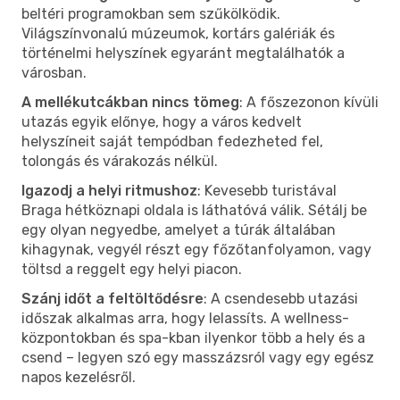
beltéri programokban sem szűkölködik.
Világszínvonalú múzeumok, kortárs galériák és
történelmi helyszínek egyaránt megtalálhatók a
városban.
A mellékutcákban nincs tömeg
: A főszezonon kívüli
utazás egyik előnye, hogy a város kedvelt
helyszíneit saját tempódban fedezheted fel,
tolongás és várakozás nélkül.
Igazodj a helyi ritmushoz
: Kevesebb turistával
Braga hétköznapi oldala is láthatóvá válik. Sétálj be
egy olyan negyedbe, amelyet a túrák általában
kihagynak, vegyél részt egy főzőtanfolyamon, vagy
töltsd a reggelt egy helyi piacon.
Szánj időt a feltöltődésre
: A csendesebb utazási
időszak alkalmas arra, hogy lelassíts. A wellness-
központokban és spa-kban ilyenkor több a hely és a
csend – legyen szó egy masszázsról vagy egy egész
napos kezelésről.