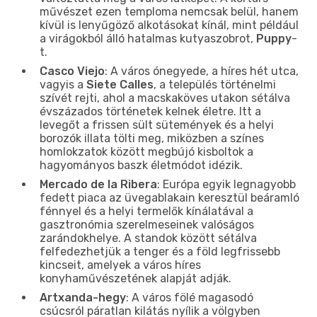
művészet ezen temploma nemcsak belül, hanem
kívül is lenyűgöző alkotásokat kínál, mint például
a virágokból álló hatalmas kutyaszobrot,
Puppy
-
t.
Casco Viejo
: A város ónegyede, a híres hét utca,
vagyis a
Siete Calles
, a település történelmi
szívét rejti, ahol a macskaköves utakon sétálva
évszázados történetek kelnek életre. Itt a
levegőt a frissen sült sütemények és a helyi
borozók illata tölti meg, miközben a színes
homlokzatok között megbújó kisboltok a
hagyományos baszk életmódot idézik.
Mercado de la Ribera
: Európa egyik legnagyobb
fedett piaca az üvegablakain keresztül beáramló
fénnyel és a helyi termelők kínálatával a
gasztronómia szerelmeseinek valóságos
zarándokhelye. A standok között sétálva
felfedezhetjük a tenger és a föld legfrissebb
kincseit, amelyek a város híres
konyhaművészetének alapját adják.
Artxanda-hegy
: A város fölé magasodó
csúcsról páratlan kilátás nyílik a völgyben