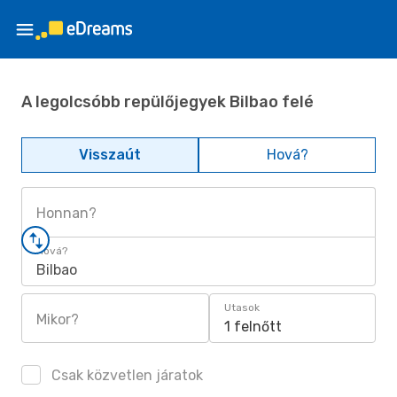
A legolcsóbb repülőjegyek Bilbao felé
Visszaút
Hová?
Honnan?
Hová?
Bilbao
Utasok
Mikor?
1 felnőtt
Csak közvetlen járatok