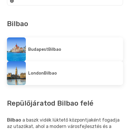
Bilbao
Budapest
Bilbao
London
Bilbao
Repülőjáratod Bilbao felé
Bilbao
a baszk vidék lüktető központjaként fogadja
az utazókat, ahol a modern városfejlesztés és a