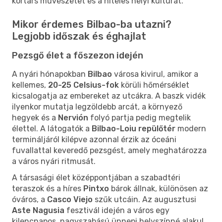
kortárs művészetet és a hiteles helyi kultúrát.
Mikor érdemes Bilbao-ba utazni?
Legjobb időszak és éghajlat
Pezsgő élet a főszezon idején
A nyári hónapokban
Bilbao
városa kivirul, amikor a
kellemes,
20-25 Celsius-fok
körüli hőmérséklet
kicsalogatja az embereket az utcákra. A baszk vidék
ilyenkor mutatja legzöldebb arcát, a környező
hegyek és a
Nervión
folyó partja pedig megtelik
élettel. A látogatók a
Bilbao-Loiu repülőtér
modern
termináljáról kilépve azonnal érzik az óceáni
fuvallattal keveredő pezsgést, amely meghatározza
a város nyári ritmusát.
A társasági élet középpontjában a szabadtéri
teraszok és a híres
Pintxo
bárok állnak, különösen az
óváros, a
Casco Viejo
szűk utcáin. Az augusztusi
Aste Nagusia
fesztivál idején a város egy
kilencnapos, nagyszabású ünnepi helyszínné alakul,