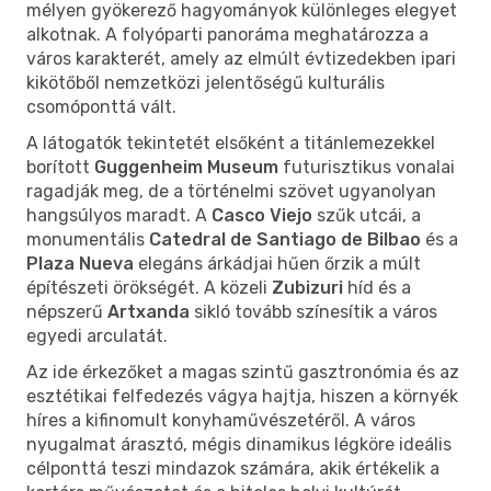
mélyen gyökerező hagyományok különleges elegyet
alkotnak. A folyóparti panoráma meghatározza a
város karakterét, amely az elmúlt évtizedekben ipari
kikötőből nemzetközi jelentőségű kulturális
csomóponttá vált.
A látogatók tekintetét elsőként a titánlemezekkel
borított
Guggenheim Museum
futurisztikus vonalai
ragadják meg, de a történelmi szövet ugyanolyan
hangsúlyos maradt. A
Casco Viejo
szűk utcái, a
monumentális
Catedral de Santiago de Bilbao
és a
Plaza Nueva
elegáns árkádjai hűen őrzik a múlt
építészeti örökségét. A közeli
Zubizuri
híd és a
népszerű
Artxanda
sikló tovább színesítik a város
egyedi arculatát.
Az ide érkezőket a magas szintű gasztronómia és az
esztétikai felfedezés vágya hajtja, hiszen a környék
híres a kifinomult konyhaművészetéről. A város
nyugalmat árasztó, mégis dinamikus légköre ideális
célponttá teszi mindazok számára, akik értékelik a