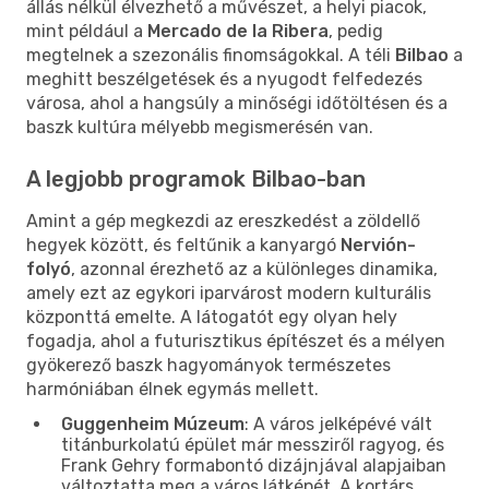
állás nélkül élvezhető a művészet, a helyi piacok,
mint például a
Mercado de la Ribera
, pedig
megtelnek a szezonális finomságokkal. A téli
Bilbao
a
meghitt beszélgetések és a nyugodt felfedezés
városa, ahol a hangsúly a minőségi időtöltésen és a
baszk kultúra mélyebb megismerésén van.
A legjobb programok Bilbao-ban
Amint a gép megkezdi az ereszkedést a zöldellő
hegyek között, és feltűnik a kanyargó
Nervión-
folyó
, azonnal érezhető az a különleges dinamika,
amely ezt az egykori iparvárost modern kulturális
központtá emelte. A látogatót egy olyan hely
fogadja, ahol a futurisztikus építészet és a mélyen
gyökerező baszk hagyományok természetes
harmóniában élnek egymás mellett.
Guggenheim Múzeum
: A város jelképévé vált
titánburkolatú épület már messziről ragyog, és
Frank Gehry formabontó dizájnjával alapjaiban
változtatta meg a város látképét. A kortárs