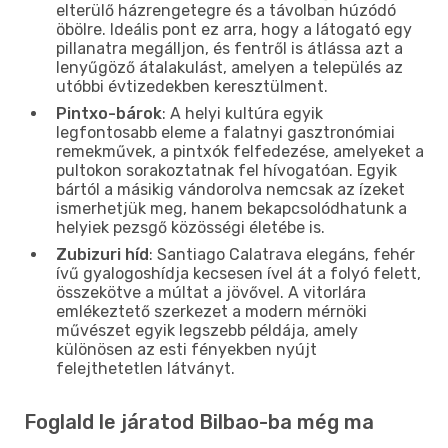
elterülő házrengetegre és a távolban húzódó
öbölre. Ideális pont ez arra, hogy a látogató egy
pillanatra megálljon, és fentről is átlássa azt a
lenyűgöző átalakulást, amelyen a település az
utóbbi évtizedekben keresztülment.
Pintxo-bárok
: A helyi kultúra egyik
legfontosabb eleme a falatnyi gasztronómiai
remekművek, a pintxók felfedezése, amelyeket a
pultokon sorakoztatnak fel hívogatóan. Egyik
bártól a másikig vándorolva nemcsak az ízeket
ismerhetjük meg, hanem bekapcsolódhatunk a
helyiek pezsgő közösségi életébe is.
Zubizuri híd
: Santiago Calatrava elegáns, fehér
ívű gyalogoshídja kecsesen ível át a folyó felett,
összekötve a múltat a jövővel. A vitorlára
emlékeztető szerkezet a modern mérnöki
művészet egyik legszebb példája, amely
különösen az esti fényekben nyújt
felejthetetlen látványt.
Foglald le járatod Bilbao-ba még ma