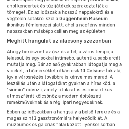
ahol koncertek és tűzijátékok szórakoztatják a
tömeget. Ez az időszak a hosszú nappalokról és a
végtelen sétákról szól a
Guggenheim Museum
ikonikus fémlemezei alatt, ahol a napfény minden
napszakban másképp csillan meg az épületen.
Meghitt hangulat az alacsony szezonban
Ahogy beköszönt az ősz és a tél, a város tempója
lelassul, és egy sokkal intimebb, autentikusabb arcát
mutatja meg. Bár az eső gyakrabban látogatja meg a
vidéket, a hőmérséklet ritkán esik
10 Celsius-fok
alá,
így a városnézés továbbra is kényelmes marad. A
leszállás után a látogatókat gyakran a híres köd, a
"sirimiri" üdvözli, amely titokzatos és romantikus
atmoszférát kölcsönöz a modern építészeti
remekműveknek és a régi ipari negyedeknek.
Ebben az időszakban a hangsúly a belső terekre és a
magas szintű gasztronómiára helyeződik át. A
múzeumok és galériák falai között ilyenkor sorban