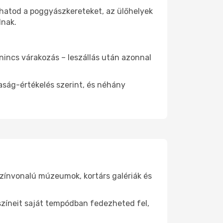
thatod a poggyászkereteket, az ülőhelyek
dnak.
 nincs várakozás – leszállás után azonnal
aság-értékelés szerint, és néhány
színvonalú múzeumok, kortárs galériák és
yszíneit saját tempódban fedezheted fel,