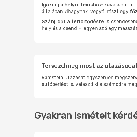
Igazodj a helyi ritmushoz
: Kevesebb turi
általában kihagynak, vegyél részt egy fő
Szánj időt a feltöltődésre
: A csendesebb
hely és a csend – legyen szó egy masszáz
Tervezd meg most az utazásodat
Ramstein utazását egyszerűen megszervez
autóbérlést is, válaszd ki a számodra meg
Gyakran ismételt kérdé