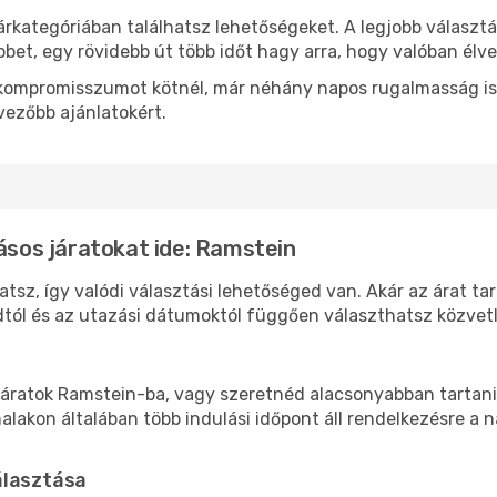
árkategóriában találhatsz lehetőségeket. A legjobb választ
bbet, egy rövidebb út több időt hagy arra, hogy valóban élve
ok kompromisszumot kötnél, már néhány napos rugalmasság is
vezőbb ajánlatokért.
lásos járatokat ide: Ramstein
tsz, így valódi választási lehetőséged van. Akár az árat ta
tól és az utazási dátumoktól függően választhatsz közvetle
áratok Ramstein-ba, vagy szeretnéd alacsonyabban tartani 
akon általában több indulási időpont áll rendelkezésre a na
álasztása