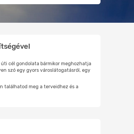
ítségével
j úti cél gondolata bármikor meghozhatja
yen szó egy gyors városlátogatásról, egy
n találhatod meg a terveidhez és a