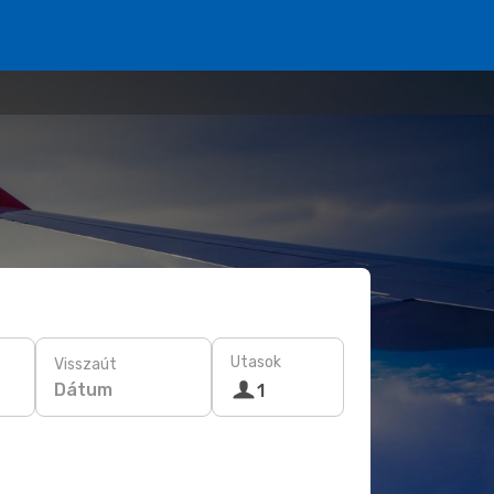
Utasok
Visszaút
Dátum
1