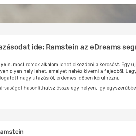
azásodat ide: Ramstein az eDreams seg
gyein
, most remek alkalom lehet elkezdeni a keresést. Egy ú
en olyan hely lehet, amelyet nehéz kiverni a fejedből. Leg
logatott nagy utazásról, érdemes időben körülnézni.
ársaságot hasonlíthatsz össze egy helyen, így egyszerűbbe
 Ramstein