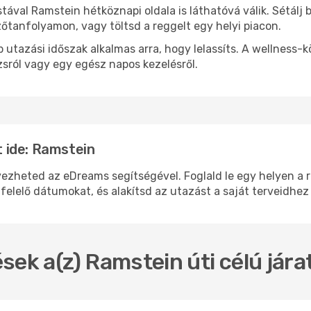
stával Ramstein hétköznapi oldala is láthatóvá válik. Sétálj
zőtanfolyamon, vagy töltsd a reggelt egy helyi piacon.
 utazási időszak alkalmas arra, hogy lelassíts. A wellness-
sról vagy egy egész napos kezelésről.
 ide: Ramstein
heted az eDreams segítségével. Foglald le egy helyen a rep
felelő dátumokat, és alakítsd az utazást a saját terveidhez
sek a(z) Ramstein úti célú jár