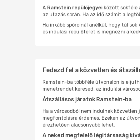
A
Ramstein repülőjegyei
között sokféle 
az utazás során. Ha az idő számít a legtö
Ha inkább spórolnál anélkül, hogy túl s
és indulási repülőteret is megnézni a ked
Fedezd fel a közvetlen és átszál
Ramstein-ba többféle útvonalon is eljutha
menetrendet keresed, az indulási városod
Átszállásos járatok Ramstein-ba
Ha a városodból nem indulnak közvetlen j
megfontolásra érdemes. Ezeken az útvonal
érezhetően alacsonyabb lehet.
A neked megfelelő légitársaság kiv