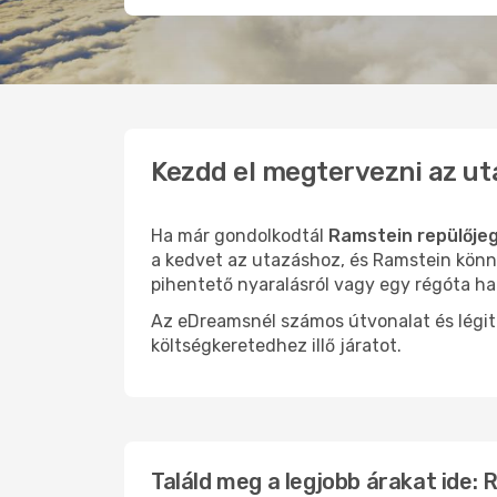
Kezdd el megtervezni az ut
Ha már gondolkodtál
Ramstein repülője
a kedvet az utazáshoz, és Ramstein könny
pihentető nyaralásról vagy egy régóta ha
Az eDreamsnél számos útvonalat és légit
költségkeretedhez illő járatot.
Találd meg a legjobb árakat ide: