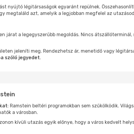
ást nyújtó légitársaságok egyaránt repülnek. Összehasonlí
ogy megtaláld azt, amelyik a legjobban megfelel az utazáso
len járat a legegyszerűbb megoldás. Nincs átszállóterminál,
leten jeleníti meg. Rendezhetsz ár, menetidő vagy légitárs
a szóló jegyedet
.
mstein
ókat
: Ramstein beltéri programokban sem szűkölködik. Világ
hatók a városban.
ezonon kívüli utazás egyik előnye, hogy a város kedvelt hel