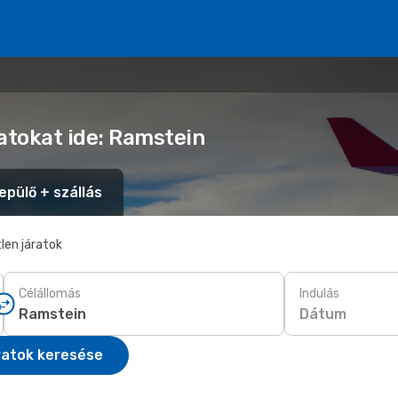
atokat ide: Ramstein
epülő + szállás
len járatok
Célállomás
Indulás
Dátum
ratok keresése