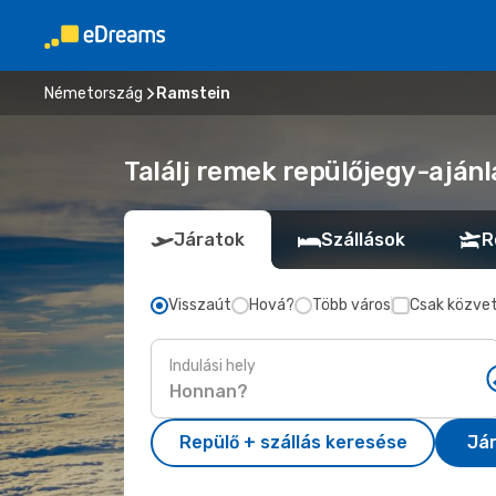
Németország
Ramstein
Találj remek repülőjegy-ajánl
Járatok
Szállások
R
Visszaút
Hová?
Több város
Csak közvet
Indulási hely
Repülő + szállás keresése
Já