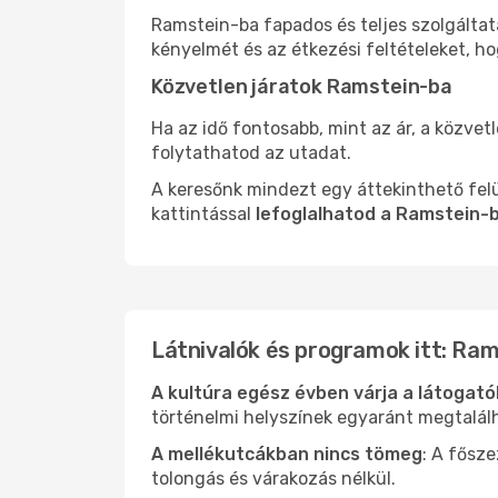
Ramstein-ba fapados és teljes szolgáltat
kényelmét és az étkezési feltételeket, h
Közvetlen járatok Ramstein-ba
Ha az idő fontosabb, mint az ár, a közvet
folytathatod az utadat.
A keresőnk mindezt egy áttekinthető felü
kattintással
lefoglalhatod a Ramstein-b
Látnivalók és programok itt: Ra
A kultúra egész évben várja a látogat
történelmi helyszínek egyaránt megtalál
A mellékutcákban nincs tömeg
: A fősz
tolongás és várakozás nélkül.