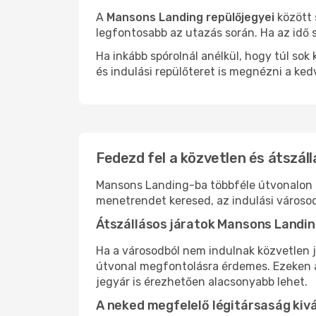
A
Mansons Landing repülőjegyei
között 
legfontosabb az utazás során. Ha az idő s
Ha inkább spórolnál anélkül, hogy túl s
és indulási repülőteret is megnézni a ked
Fedezd fel a közvetlen és átszál
Mansons Landing-ba többféle útvonalon is
menetrendet keresed, az indulási városod
Átszállásos járatok Mansons Landi
Ha a városodból nem indulnak közvetlen 
útvonal megfontolásra érdemes. Ezeken az
jegyár is érezhetően alacsonyabb lehet.
A neked megfelelő légitársaság kiv