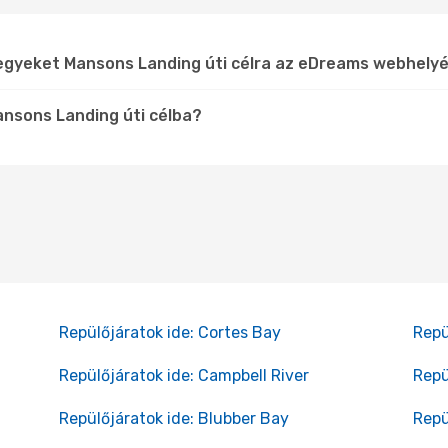
jegyeket Mansons Landing úti célra az eDreams webhely
ansons Landing úti célba?
Repülőjáratok ide: Cortes Bay
Repü
Repülőjáratok ide: Campbell River
Repü
Repülőjáratok ide: Blubber Bay
Repü