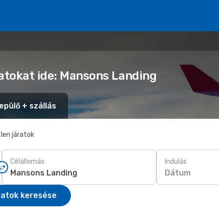
latokat ide: Mansons Landing
epülő + szállás
len járatok
Célállomás
Indulás
Dátum
ratok keresése