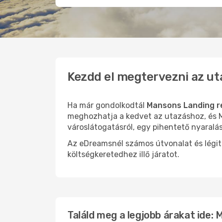
Kezdd el megtervezni az u
Ha már gondolkodtál
Mansons Landing r
meghozhatja a kedvet az utazáshoz, és M
városlátogatásról, egy pihentető nyaralá
Az eDreamsnél számos útvonalat és légit
költségkeretedhez illő járatot.
Találd meg a legjobb árakat ide: