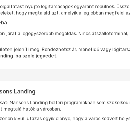
olgáltatást nyújtó légitársaságok egyaránt repülnek. Össz
teleket, hogy megtaláld azt, amelyik a legjobban megfelel 
-ba
len járat a legegyszerűbb megoldás. Nincs átszállóterminál,
leten jeleníti meg. Rendezhetsz ár, menetidő vagy légitárs
anding-ba szóló jegyedet
.
nsons Landing
ókat
: Mansons Landing beltéri programokban sem szűkölködi
nt megtalálhatók a városban.
ezonon kívüli utazás egyik előnye, hogy a város kedvelt hel