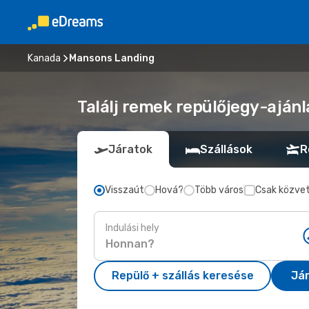
Kanada
Mansons Landing
Találj remek repülőjegy-aján
Járatok
Szállások
R
Visszaút
Hová?
Több város
Csak közvet
Indulási hely
Repülő + szállás keresése
Já