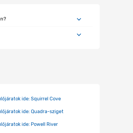
én?
lőjáratok ide: Squirrel Cove
lőjáratok ide: Quadra-sziget
lőjáratok ide: Powell River