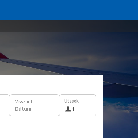
Utasok
Visszaút
Dátum
1