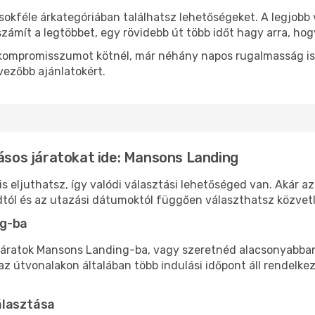
sokféle árkategóriában találhatsz lehetőségeket. A legjobb 
zámít a legtöbbet, egy rövidebb út több időt hagy arra, hog
ok kompromisszumot kötnél, már néhány napos rugalmasság is
vezőbb ajánlatokért.
lásos járatokat ide: Mansons Landing
 eljuthatsz, így valódi választási lehetőséged van. Akár az
tól és az utazási dátumoktól függően választhatsz közvetle
ng-ba
járatok Mansons Landing-ba, vagy szeretnéd alacsonyabban t
 útvonalakon általában több indulási időpont áll rendelkez
álasztása