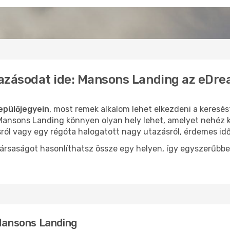
tazásodat ide: Mansons Landing az eDre
epülőjegyein
, most remek alkalom lehet elkezdeni a keresést
ansons Landing könnyen olyan hely lehet, amelyet nehéz ki
sról vagy egy régóta halogatott nagy utazásról, érdemes id
ársaságot hasonlíthatsz össze egy helyen, így egyszerűbbe
 Mansons Landing