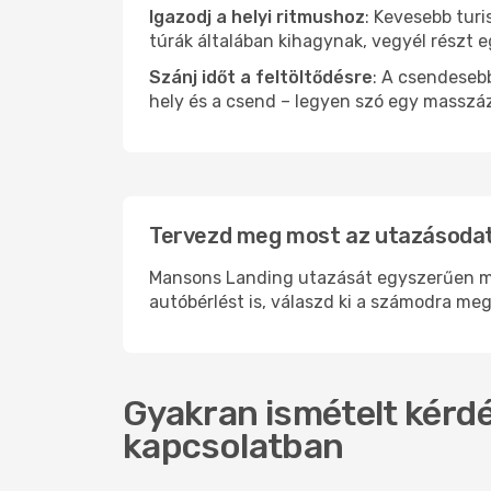
Igazodj a helyi ritmushoz
: Kevesebb turi
túrák általában kihagynak, vegyél részt 
Szánj időt a feltöltődésre
: A csendesebb
hely és a csend – legyen szó egy masszáz
Tervezd meg most az utazásodat
Mansons Landing utazását egyszerűen meg
autóbérlést is, válaszd ki a számodra meg
Gyakran ismételt kérdé
kapcsolatban