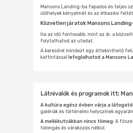
Mansons Landing-ba fapados és teljes sz
ülőhelyek kényelmét és az étkezési felté
Közvetlen járatok Mansons Landing
Ha az idő fontosabb, mint az ár, a közvet
folytathatod az utadat.
A keresőnk mindezt egy áttekinthető felü
kattintással
lefoglalhatod a Mansons L
Látnivalók és programok itt: Ma
A kultúra egész évben várja a látogat
galériák és történelmi helyszínek egyará
A mellékutcákban nincs tömeg
: A fősz
tolongás és várakozás nélkül.