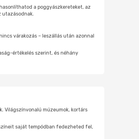
ehasonlíthatod a poggyászkereteket, az
az utazásodnak.
 nincs várakozás – leszállás után azonnal
aság-értékelés szerint, és néhány
k. Világszínvonalú múzeumok, kortárs
yszíneit saját tempódban fedezheted fel,