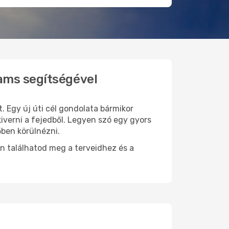
ams segítségével
. Egy új úti cél gondolata bármikor
verni a fejedből. Legyen szó egy gyors
őben körülnézni.
n találhatod meg a terveidhez és a