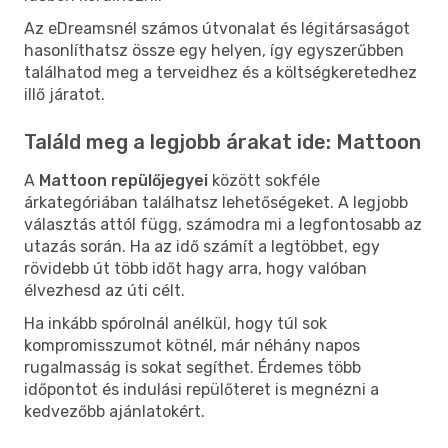
Az eDreamsnél számos útvonalat és légitársaságot
hasonlíthatsz össze egy helyen, így egyszerűbben
találhatod meg a terveidhez és a költségkeretedhez
illő járatot.
Találd meg a legjobb árakat ide: Mattoon
A
Mattoon repülőjegyei
között sokféle
árkategóriában találhatsz lehetőségeket. A legjobb
választás attól függ, számodra mi a legfontosabb az
utazás során. Ha az idő számít a legtöbbet, egy
rövidebb út több időt hagy arra, hogy valóban
élvezhesd az úti célt.
Ha inkább spórolnál anélkül, hogy túl sok
kompromisszumot kötnél, már néhány napos
rugalmasság is sokat segíthet. Érdemes több
időpontot és indulási repülőteret is megnézni a
kedvezőbb ajánlatokért.