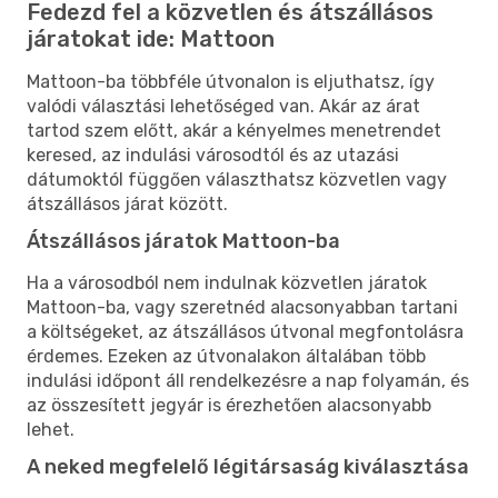
Fedezd fel a közvetlen és átszállásos
járatokat ide: Mattoon
Mattoon-ba többféle útvonalon is eljuthatsz, így
valódi választási lehetőséged van. Akár az árat
tartod szem előtt, akár a kényelmes menetrendet
keresed, az indulási városodtól és az utazási
dátumoktól függően választhatsz közvetlen vagy
átszállásos járat között.
Átszállásos járatok Mattoon-ba
Ha a városodból nem indulnak közvetlen járatok
Mattoon-ba, vagy szeretnéd alacsonyabban tartani
a költségeket, az átszállásos útvonal megfontolásra
érdemes. Ezeken az útvonalakon általában több
indulási időpont áll rendelkezésre a nap folyamán, és
az összesített jegyár is érezhetően alacsonyabb
lehet.
A neked megfelelő légitársaság kiválasztása