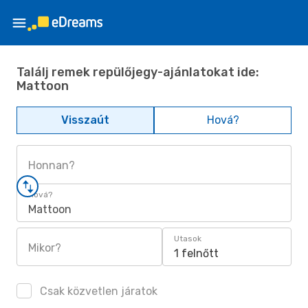
Találj remek repülőjegy-ajánlatokat ide:
Mattoon
Visszaút
Hová?
Honnan?
Hová?
Mattoon
Utasok
Mikor?
1 felnőtt
Csak közvetlen járatok