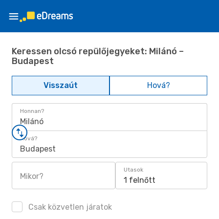
Keressen olcsó repülőjegyeket: Milánó –
Budapest
Visszaút
Hová?
Honnan?
Milánó
Hová?
Budapest
Utasok
Mikor?
1 felnőtt
Csak közvetlen járatok