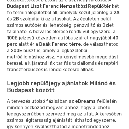
Budapest Liszt Ferenc Nemzetközi Repülőtér
két
fő terminálépületből áll, amelyek közül jelenleg a
2A
és
2B
szolgálja ki az utasokat. Az épületen belül
számos autóbérlési lehetőség, pénzváltó és üzlet
található. A belváros elérése rendkívül egyszerű: a
100E
jelzésű közvetlen autóbuszjárat nagyjából
40
perc
alatt ér a
Deák Ferenc térre
, de választhatod
a
200E
buszt is, amely a legközelebbi
metróállomáshoz visz. Ha kényelmesebb megoldást
keresel, a kijáratnál fix tarifás taxiállomás és reptéri
transzferbuszok is rendelkezésre állnak.
Legjobb repülőjegy ajánlatok Milánó és
Budapest között
A tervezés utolsó fázisában az
eDreams
felületén
minden eszközöd megvan ahhoz, hogy a lehető
legegyszerűbben szervezd meg az utat. A keresőben
számos légitársaság ajánlatát láthatod egyszerre,
így könnyen kiválaszthatod a menetrendedhez