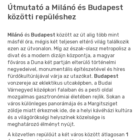
Útmutató a Milánó és Budapest
közötti repüléshez
Milánó
és
Budapest
között az út alig több mint
másfél óra, mégis két teljesen eltérő világ találkozik
ezen az útvonalon. Míg az észak-olasz metropolisz a
divat és a modern dizájn központja, a magyar
főváros a Duna két partján elterülő történelmi
negyedeivel, monumentális építészetével és híres
fürdőkultúrájával várja az utazókat.
Budapest
vonzereje az eklektikus utcaképben, a Budai
Várnegyed középkori falaiban és a pesti oldal
mozgalmas gasztronómiai életében rejlik. Sokan a
város különleges panorámája és a Margitsziget
zöldje miatt érkeznek ide, de a helyi kávéházi kultúra
és a világörökségi helyszínek közelsége is
meghatározó élményt nyújt.
A közvetlen repülőút a két város között átlagosan
1