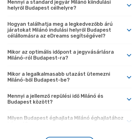
Mennyi a standard jegyár Milánó kiindulási
helyről Budapest célhelyre?
Hogyan találhatja meg a legkedvezőbb árú
járatokat Milánó indulási helyről Budapest
célállomásra az eDreams segítségével?
Mikor az optimális időpont a jegyvásárlásra
Milánó-ról Budapest-ra?
Mikor a legalkalmasabb utazást ütemezni
Milánó-ből Budapest-be?
Mennyi a jellemző repülési idő Milánó és
Budapest között?
Milyen Budapest éghajlata Milánó éghajlatához
képest?