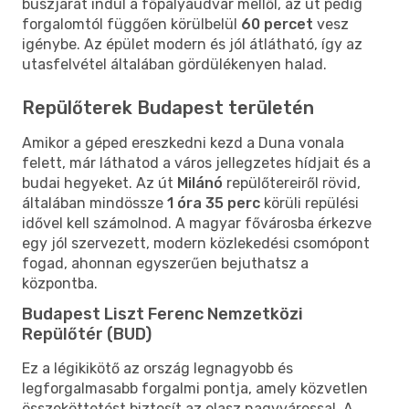
buszjárat indul a főpályaudvar mellől, az út pedig
forgalomtól függően körülbelül
60 percet
vesz
igénybe. Az épület modern és jól átlátható, így az
utasfelvétel általában gördülékenyen halad.
Repülőterek Budapest területén
Amikor a géped ereszkedni kezd a Duna vonala
felett, már láthatod a város jellegzetes hídjait és a
budai hegyeket. Az út
Milánó
repülőtereiről rövid,
általában mindössze
1 óra 35 perc
körüli repülési
idővel kell számolnod. A magyar fővárosba érkezve
egy jól szervezett, modern közlekedési csomópont
fogad, ahonnan egyszerűen bejuthatsz a
központba.
Budapest Liszt Ferenc Nemzetközi
Repülőtér (BUD)
Ez a légikikötő az ország legnagyobb és
legforgalmasabb forgalmi pontja, amely közvetlen
összeköttetést biztosít az olasz nagyvárossal. A