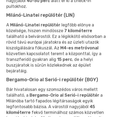
nagyjából
40-50 perc
alatt ér ki a check-in
pultokhoz.
Milánó-Linatei repülőtér (LIN)
A
Milánó-Linatei repülőtér
legfőbb előnye a
közelsége, hiszen mindössze
7 kilométerre
található a belvárostól. Ez a légikikötő elsősorban a
rövid távú európai járatokra és az üzleti utazók
kiszolgálására fókuszál. Az
M4-es metróvonal
közvetlen kapcsolatot teremt a központtal, így a
transzferidő gyakran alig
15 perc
, de a helyi
buszjáratok is sűrűn közlekednek az épület
bejáratáig.
Bergamo-Orio al Serió-i repülőtér (BGY)
Bár hivatalosan egy szomszédos város mellett
található, a
Bergamo-Orio al Serió-i repülőtér
a
Milánóba tartó fapados légitársaságok egyik
legfontosabb bázisa. A várostól nagyjából
45
kilométerre
fekvő terminálhoz számos közvetlen