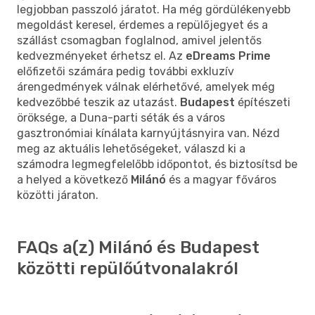
legjobban passzoló járatot. Ha még gördülékenyebb
megoldást keresel, érdemes a repülőjegyet és a
szállást csomagban foglalnod, amivel jelentős
kedvezményeket érhetsz el. Az
eDreams Prime
előfizetői számára pedig további exkluzív
árengedmények válnak elérhetővé, amelyek még
kedvezőbbé teszik az utazást.
Budapest
építészeti
öröksége, a Duna-parti séták és a város
gasztronómiai kínálata karnyújtásnyira van. Nézd
meg az aktuális lehetőségeket, válaszd ki a
számodra legmegfelelőbb időpontot, és biztosítsd be
a helyed a következő
Milánó
és a magyar főváros
közötti járaton.
FAQs a(z) Milánó és Budapest
közötti repülőútvonalakról