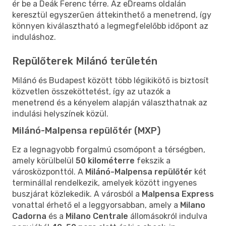
ér be a Deák Ferenc térre. Az eDreams oldalán
keresztül egyszerűen áttekinthető a menetrend, így
könnyen kiválasztható a legmegfelelőbb időpont az
induláshoz.
Repülőterek Milánó területén
Milánó és Budapest között több légikikötő is biztosít
közvetlen összeköttetést, így az utazók a
menetrend és a kényelem alapján választhatnak az
indulási helyszínek közül.
Milánó-Malpensa repülőtér (MXP)
Ez a legnagyobb forgalmú csomópont a térségben,
amely körülbelül
50 kilométerre
fekszik a
városközponttól. A
Milánó-Malpensa repülőtér
két
terminállal rendelkezik, amelyek között ingyenes
buszjárat közlekedik. A városból a
Malpensa Express
vonattal érhető el a leggyorsabban, amely a
Milano
Cadorna
és a
Milano Centrale
állomásokról indulva