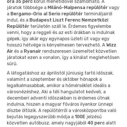
óra 35 perc
körüli menetidővel számolható. A
járatok többsége a
Milánó-Malpensa repülőtér
vagy
a
Bergamo-Orio al Serio repülőtér
termináljairól
indul, és a
Budapest Liszt Ferenc Nemzetközi
Repülőtér
területén száll le. Érdemes figyelembe
venni, hogy a reggeli és az esti órákban is indulnak
gépek, így akár egy egynapos üzleti út vagy egy
hosszú hétvége is kényelmesen tervezhető. A
Wizz
Air
és a
Ryanair
rendszeresen üzemeltet közvetlen
járatokat ezen a vonalon, így a kínálat meglehetősen
sűrű.
A látogatáshoz az áprilistól júniusig tartó időszak,
valamint a szeptember és október hónapok a
legalkalmasabbak, amikor a hőmérséklet ideális a
városnézéshez. Aki a téli hangulatot kedveli, a
decemberi adventi időszakban is érdemes útnak
indulnia, hiszen a magyar főváros ilyenkor ünnepi
díszbe öltözik. A repülőtérről a városközpontba való
bejutás legegyszerűbb módja a
100E
jelzésű
közvetlen autóbusz, amely nagyjából
40 perc
alatt