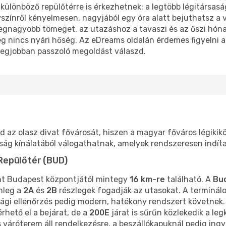
 különböző repülőtérre is érkezhetnek: a legtöbb légitársas
yszínről kényelmesen, nagyjából egy óra alatt bejuthatsz a
 legnagyobb tömeget, az utazáshoz a tavaszi és az őszi hón
 nincs nyári hőség. Az eDreams oldalán érdemes figyelni a r
egjobban passzoló megoldást válaszd.
 az olasz divat fővárosát, hiszen a magyar főváros légikikö
saság kínálatából válogathatnak, amelyek rendszeresen indít
Repülőtér (BUD)
nt Budapest központjától mintegy
16 km-re
található. A
Bu
enleg a
2A
és
2B
részlegek fogadják az utasokat. A terminál
nsági ellenőrzés pedig modern, hatékony rendszert követnek.
érhető el a bejárat, de a
200E
járat is sűrűn közlekedik a le
váróterem áll rendelkezésre, a beszállókapuknál pedig ingye