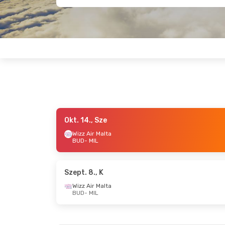
Okt. 14., Sze
Szept. 17., Cs
- Szept. 21., H
Okt. 15., 
Wizz Air Malta
BUD
- MIL
Wizz Air Malta
Wizz Air
BUD
- MIL
BUD
- MI
Wizz Air Malta
Wizz Air
MIL
- BUD
MIL
- BU
Szept. 8., K
Wizz Air Malta
BUD
- MIL
Szept. 24., Cs
- Szept. 25., P
Szept. 3.
Wizz Air Malta
Wizz Air
BUD
- MIL
BUD
- MI
Wizz Air Malta
Wizz Air