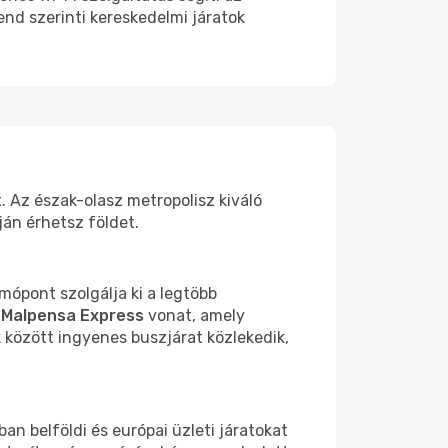
end szerinti kereskedelmi járatok
. Az észak-olasz metropolisz kiváló
ján érhetsz földet.
mópont szolgálja ki a legtöbb
a
Malpensa Express
vonat, amely
k között ingyenes buszjárat közlekedik,
an belföldi és európai üzleti járatokat