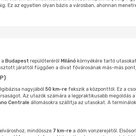
sáig. Ez az egyetlen olyan bázis a városban, ahonnan menetr
a a
Budapest
repülőteréről
Milánó
környékére tartó utasokat
lasztott járattól függően a divat fővárosának más-más pont
P)
égibázisa nagyjából
50 km-re
fekszik a központtól. Ez a cso
ársaságot. Az utazók számára a legpraktikusabb megoldás 
ano Centrale
állomásokra szállítja az utasokat. A terminálo
 belvároshoz, mindössze
7 km-re
a dóm vonzerejétől. Elsősorb