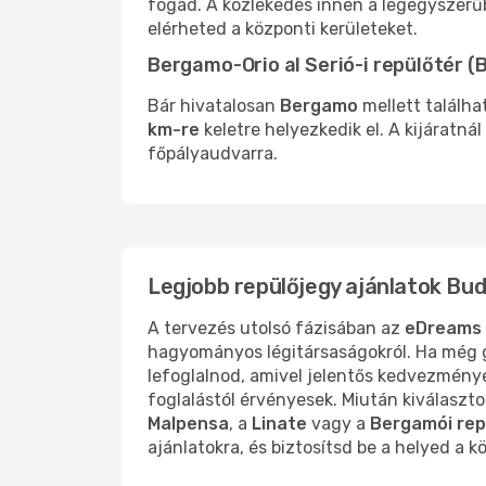
fogad. A közlekedés innen a legegyszerű
elérheted a központi kerületeket.
Bergamo-Orio al Serió-i repülőtér (
Bár hivatalosan
Bergamo
mellett találha
km-re
keletre helyezkedik el. A kijáratn
főpályaudvarra.
Legjobb repülőjegy ajánlatok Bu
A tervezés utolsó fázisában az
eDreams
hagyományos légitársaságokról. Ha még g
lefoglalnod, amivel jelentős kedvezménye
foglalástól érvényesek. Miután kiválaszt
Malpensa
, a
Linate
vagy a
Bergamói rep
ajánlatokra, és biztosítsd be a helyed a 