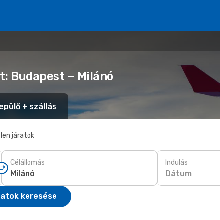
t: Budapest – Milánó
epülő + szállás
len járatok
Célállomás
Indulás
Dátum
ratok keresése