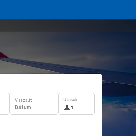
Utasok
Visszaút
Dátum
1