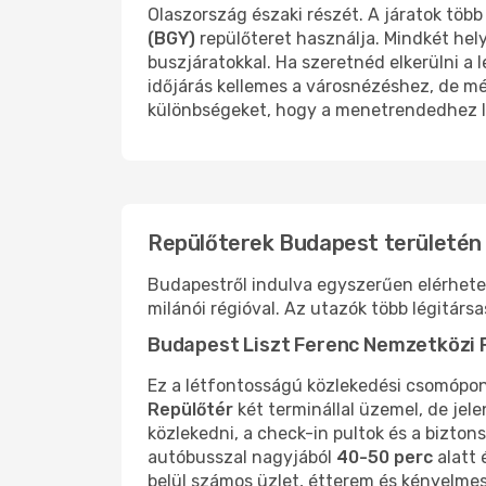
Olaszország északi részét. A járatok több
(BGY)
repülőteret használja. Mindkét hel
buszjáratokkal. Ha szeretnéd elkerülni a
időjárás kellemes a városnézéshez, de még
különbségeket, hogy a menetrendedhez l
Repülőterek Budapest területén
Budapestről indulva egyszerűen elérheted
milánói régióval. Az utazók több légitár
Budapest Liszt Ferenc Nemzetközi 
Ez a létfontosságú közlekedési csomópo
Repülőtér
két terminállal üzemel, de jel
közlekedni, a check-in pultok és a bizto
autóbusszal nagyjából
40-50 perc
alatt 
belül számos üzlet, étterem és kényelmes 