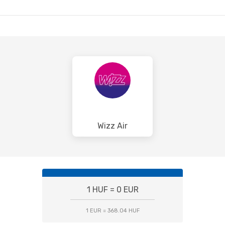
D
MIL
- BUD
Wizz Air
1 HUF = 0 EUR
1 EUR = 368.04 HUF