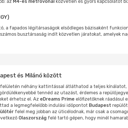
bb: az
M4-es metróvonal
közvetlen és gyors kapcsolatot biz
BGY)
tó, a fapados légitársaságok elsődleges bázisaként funkcioná
ál számos busztársaság indít közvetlen járatokat, amelyek n
dapest és Milánó között
felületén néhány kattintással átláthatod a teljes kínálatot
ördülékenyebbé tennéd az utazást, érdemes a repülőjegyet
ket érhetsz el. Az
eDreams Prime
előfizetőknek ráadásul e
ottad a legmegfelelőbb indulási időpontot
Budapest
repülőt
ülőtér
felel meg jobban az úticélodnak, már csak a csomagol
következő
Olaszország
felé tartó gépen, hogy minél hamarab