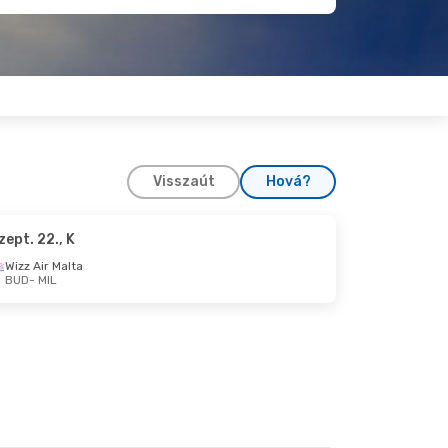
Visszaút
Hová?
zept. 22., K
H
Wizz Air Malta
BUD
- MIL
 Sze