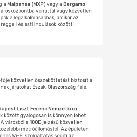
ág a
Malpensa (MXP)
vagy a
Bergamo
 városközpontba vonattal vagy közvetlen
apok a legalkalmasabbak, amikor az
eggeli és esti indulások közötti
tője közvetlen összeköttetést biztosít a
anak járatokat Észak-Olaszország felé.
dapest Liszt Ferenc Nemzetközi
ok között gyalogosan is könnyen lehet
 A városból a
100E
jelzésű közvetlen
gközelebbi metróállomástól. Az épületen
nes Wi-Fi szolgáltatás segíti az