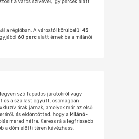
tosít a város szívével, így percek alatt
l a régióban. A várostól körülbelül
45
agyjából
60 perc
alatt érnek be a milánói
, legyen szó fapados járatokról vagy
 és a szállást együtt, csomagban
xkluzív árak járnak, amelyek már az első
eréről, és eldöntötted, hogy a
Milánó-
ás marad hátra. Keress rá a legfrissebb
b a dóm előtti téren kávézhass.