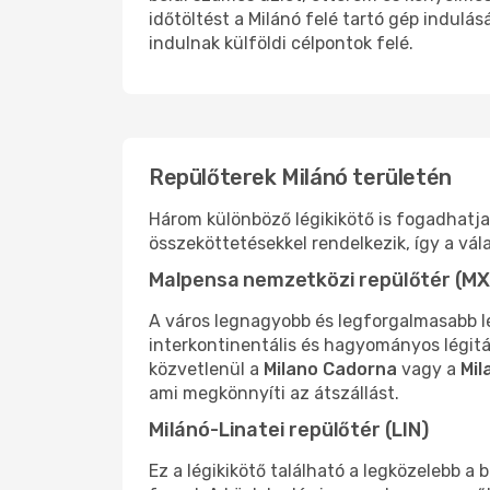
időtöltést a Milánó felé tartó gép indulá
indulnak külföldi célpontok felé.
Repülőterek Milánó területén
Három különböző légikikötő is fogadhatj
összeköttetésekkel rendelkezik, így a vá
Malpensa nemzetközi repülőtér (MX
A város legnagyobb és legforgalmasabb l
interkontinentális és hagyományos légit
közvetlenül a
Milano Cadorna
vagy a
Mil
ami megkönnyíti az átszállást.
Milánó-Linatei repülőtér (LIN)
Ez a légikikötő található a legközelebb a