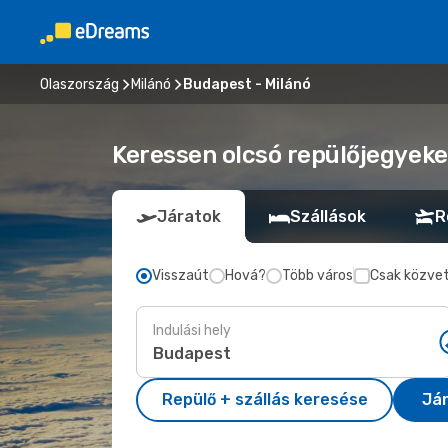
Olaszország
Milánó
Budapest - Milánó
Keressen olcsó repülőjegyeke
Járatok
Szállások
R
Visszaút
Hová?
Több város
Csak közvet
Indulási hely
Repülő + szállás keresése
Já