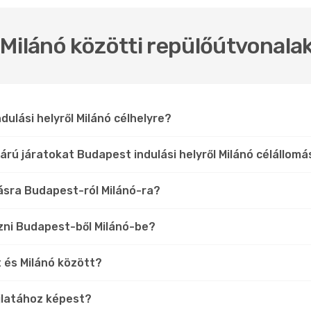
Milánó közötti repülőútvonalak
ulási helyről Milánó célhelyre?
árú járatokat Budapest indulási helyről Milánó célállom
lásra Budapest-ról Milánó-ra?
zni Budapest-ből Milánó-be?
t és Milánó között?
jlatához képest?