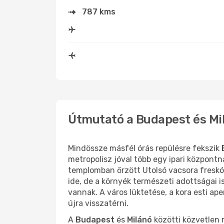
787 kms
Útmutató a Budapest és Mil
Mindössze másfél órás repülésre fekszik
metropolisz jóval több egy ipari központn
templomban őrzött Utolsó vacsora freskó 
ide, de a környék természeti adottságai i
vannak. A város lüktetése, a kora esti ap
újra visszatérni.
A
Budapest
és
Milánó
közötti közvetlen 