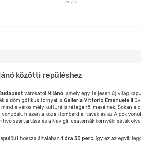
08. 7., P
ánó közötti repüléshez
Budapest
városától
Milánó
, amely egy teljesen új világ kap
ál: a dóm gótikus tornyai, a
Galleria Vittorio Emanuele II
üv
mind a város mély kulturális rétegeiről mesélnek. Sokan a 
s vonzóak, hiszen a közeli lombardiai tavak és az Alpok von
eritivo szertartása és a Navigli-csatornák környéki séták ol
repülőút hossza általában
1 óra 35 perc
, így ez az egyik l