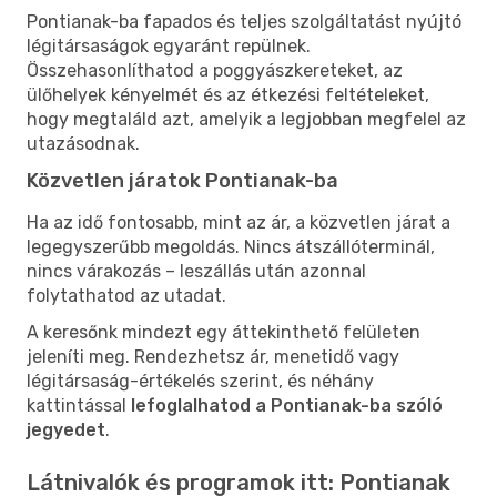
Pontianak-ba fapados és teljes szolgáltatást nyújtó
légitársaságok egyaránt repülnek.
Összehasonlíthatod a poggyászkereteket, az
ülőhelyek kényelmét és az étkezési feltételeket,
hogy megtaláld azt, amelyik a legjobban megfelel az
utazásodnak.
Közvetlen járatok Pontianak-ba
Ha az idő fontosabb, mint az ár, a közvetlen járat a
legegyszerűbb megoldás. Nincs átszállóterminál,
nincs várakozás – leszállás után azonnal
folytathatod az utadat.
A keresőnk mindezt egy áttekinthető felületen
jeleníti meg. Rendezhetsz ár, menetidő vagy
légitársaság-értékelés szerint, és néhány
kattintással
lefoglalhatod a Pontianak-ba szóló
jegyedet
.
Látnivalók és programok itt: Pontianak