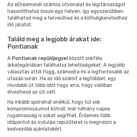
Az eDreamsnél számos útvonalat és légitársaságot
hasonlíthatsz össze egy helyen, így egyszerűbben
találhatod meg a terveidhez és a költségkeretedhez
illő járatot.
Találd meg a legjobb árakat ide:
Pontianak
A
Pontianak repülőjegyei
között sokféle
árkategóriában találhatsz lehetőségeket. A legjobb
választás attól függ, számodra mi a legfontosabb az
utazás során. Ha az idő számít a legtöbbet, egy
rövidebb út több időt hagy arra, hogy valóban
élvezhesd az úti célt.
Ha inkább spórolnál anélkül, hogy túl sok
kompromisszumot kötnél, már néhány napos
rugalmasság is sokat segíthet. Érdemes több
időpontot és indulási repülőteret is megnézni a
kedvezőbb ajánlatokért.