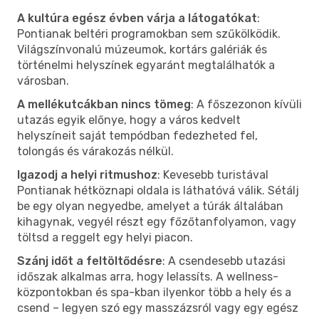
A kultúra egész évben várja a látogatókat
:
Pontianak beltéri programokban sem szűkölködik.
Világszínvonalú múzeumok, kortárs galériák és
történelmi helyszínek egyaránt megtalálhatók a
városban.
A mellékutcákban nincs tömeg
: A főszezonon kívüli
utazás egyik előnye, hogy a város kedvelt
helyszíneit saját tempódban fedezheted fel,
tolongás és várakozás nélkül.
Igazodj a helyi ritmushoz
: Kevesebb turistával
Pontianak hétköznapi oldala is láthatóvá válik. Sétálj
be egy olyan negyedbe, amelyet a túrák általában
kihagynak, vegyél részt egy főzőtanfolyamon, vagy
töltsd a reggelt egy helyi piacon.
Szánj időt a feltöltődésre
: A csendesebb utazási
időszak alkalmas arra, hogy lelassíts. A wellness-
központokban és spa-kban ilyenkor több a hely és a
csend – legyen szó egy masszázsról vagy egy egész