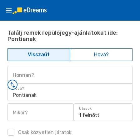
Találj remek repülőjegy-ajánlatokat ide:
Pontianak
Visszaút
Hová?
Honnan?
Hová?
Pontianak
Utasok
Mikor?
1 felnőtt
Csak közvetlen járatok