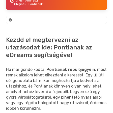
Turkish Airlines
2
Chișinău
- Pontianak
Kezdd el megtervezni az
utazásodat ide: Pontianak az
eDreams segítségével
Ha már gondolkodtál
Pontianak repülőjegyein
, most
remek alkalom lehet elkezdeni a keresést. Egy új úti
cél gondolata bármikor meghozhatja a kedvet az
utazáshoz, és Pontianak könnyen olyan hely lehet,
amelyet nehéz kiverni a fejedből. Legyen szó egy
gyors városlátogatásról, egy pihentető nyaralásról
vagy egy régóta halogatott nagy utazásról, érdemes
időben körülnézni.