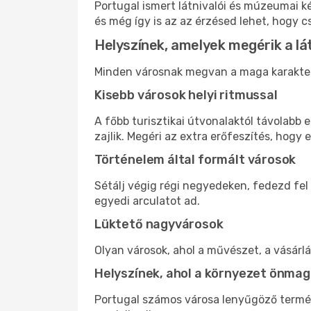
Portugal ismert látnivalói és múzeumai 
és még így is az az érzésed lehet, hogy c
Helyszínek, amelyek megérik a l
Minden városnak megvan a maga karaktere 
Kisebb városok helyi ritmussal
A főbb turisztikai útvonalaktól távolabb
zajlik. Megéri az extra erőfeszítés, hogy e
Történelem által formált városok
Sétálj végig régi negyedeken, fedezd fel
egyedi arculatot ad.
Lüktető nagyvárosok
Olyan városok, ahol a művészet, a vásárl
Helyszínek, ahol a környezet önmag
Portugal számos városa lenyűgöző termés