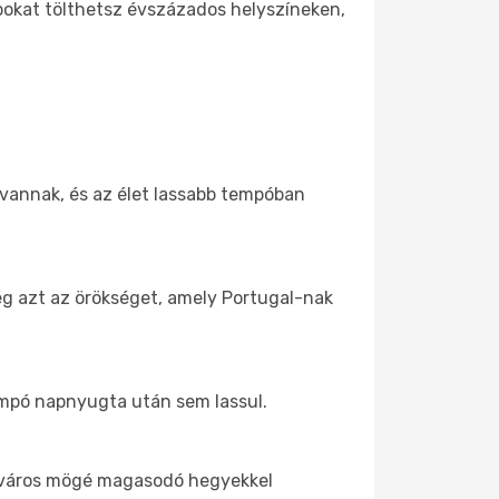
pokat tölthetsz évszázados helyszíneken,
 vannak, és az élet lassabb tempóban
eg azt az örökséget, amely Portugal-nak
tempó napnyugta után sem lassul.
z óváros mögé magasodó hegyekkel