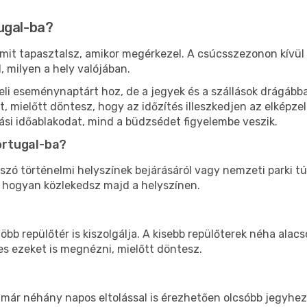
ugal-ba?
s, mit tapasztalsz, amikor megérkezel. A csúcsszezonon kívü
 milyen a hely valójában.
li eseménynaptárt hoz, de a jegyek és a szállások drágábba
t, mielőtt döntesz, hogy az időzítés illeszkedjen az elképz
ási időablakodat, mind a büdzsédet figyelembe veszik.
ortugal-ba?
 szó történelmi helyszínek bejárásáról vagy nemzeti parki tú
, hogyan közlekedsz majd a helyszínen.
öbb repülőtér is kiszolgálja. A kisebb repülőterek néha ala
s ezeket is megnézni, mielőtt döntesz.
 már néhány napos eltolással is érezhetően olcsóbb jegyhe