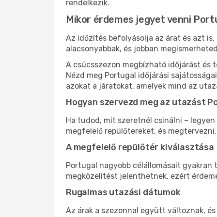
rendelkezik.
Mikor érdemes jegyet venni Port
Az időzítés befolyásolja az árat és azt i
alacsonyabbak, és jobban megismerheted,
A csúcsszezon megbízható időjárást és te
Nézd meg Portugal időjárási sajátosságai
azokat a járatokat, amelyek mind az utaz
Hogyan szervezd meg az utazást P
Ha tudod, mit szeretnél csinálni – legyen
megfelelő repülőtereket, és megtervezni
A megfelelő repülőtér kiválasztása
Portugal nagyobb célállomásait gyakran t
megközelítést jelenthetnek, ezért érdeme
Rugalmas utazási dátumok
Az árak a szezonnal együtt változnak, és