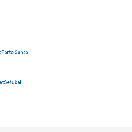
o
Porto Santo
et
Setubal