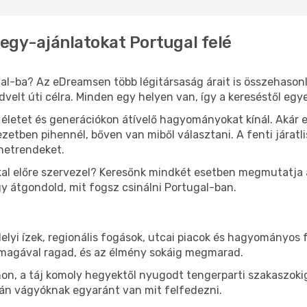
jegy-ajánlatokat Portugal felé
al-ba? Az eDreamsen több légitársaság árait is összehason
edvelt úti célra. Minden egy helyen van, így a kereséstől eg
i életet és generációkon átívelő hagyományokat kínál. Aká
etben pihennél, bőven van miből választani. A fenti járatl
enetrendeket.
al előre szervezel? Keresőnk mindkét esetben megmutatja az
gy átgondold, mit fogsz csinálni Portugal-ban.
lyi ízek, regionális fogások, utcai piacok és hagyományos 
magával ragad, és az élmény sokáig megmarad.
n, a táj komoly hegyektől nyugodt tengerparti szakaszokig
án vágyóknak egyaránt van mit felfedezni.