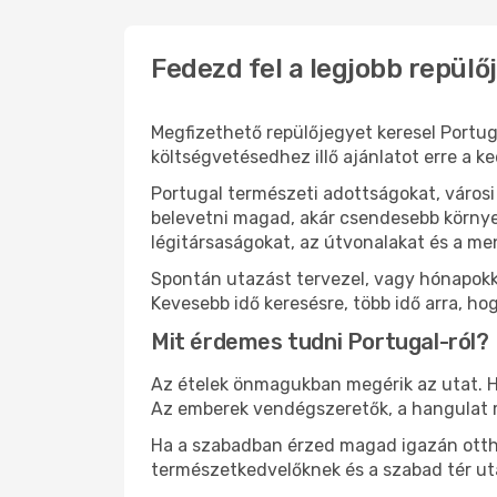
Fedezd fel a legjobb repülő
Megfizethető repülőjegyet keresel Portug
költségvetésedhez illő ajánlatot erre a k
Portugal természeti adottságokat, város
belevetni magad, akár csendesebb környez
légitársaságokat, az útvonalakat és a m
Spontán utazást tervezel, vagy hónapokk
Kevesebb idő keresésre, több idő arra, ho
Mit érdemes tudni Portugal-ról?
Az ételek önmagukban megérik az utat. He
Az emberek vendégszeretők, a hangulat 
Ha a szabadban érzed magad igazán ottho
természetkedvelőknek és a szabad tér ut