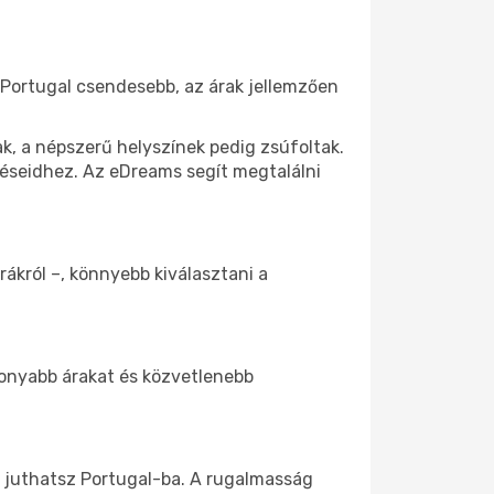
l Portugal csendesebb, az árak jellemzően
k, a népszerű helyszínek pedig zsúfoltak.
eléseidhez. Az eDreams segít megtalálni
rákról –, könnyebb kiválasztani a
csonyabb árakat és közvetlenebb
z juthatsz Portugal-ba. A rugalmasság