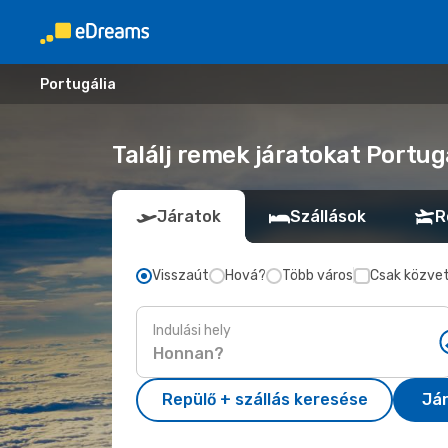
Portugália
Találj remek járatokat Portuga
Járatok
Szállások
R
Visszaút
Hová?
Több város
Csak közvet
Indulási hely
Repülő + szállás keresése
Já