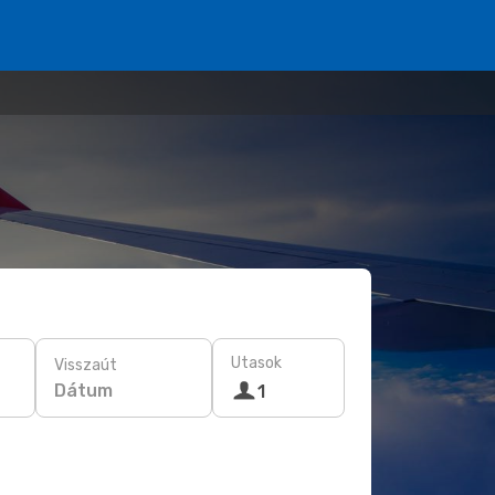
Utasok
Visszaút
Dátum
1