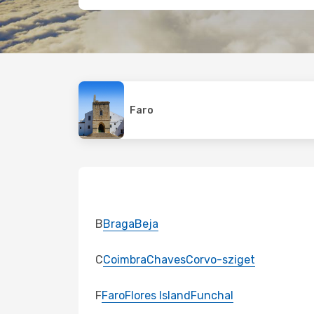
Faro
B
Braga
Beja
C
Coimbra
Chaves
Corvo-sziget
F
Faro
Flores Island
Funchal