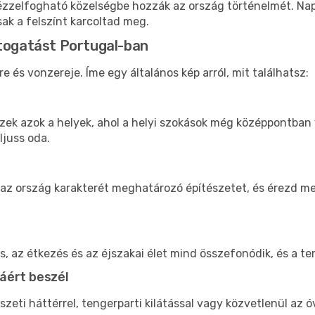
kézzelfogható közelségbe hozzák az ország történelmét. Na
sak a felszínt karcoltad meg.
átogatást Portugal-ban
és vonzereje. Íme egy általános kép arról, mit találhatsz:
 ezek azok a helyek, ahol a helyi szokások még középpontban
ljuss oda.
 az ország karakterét meghatározó építészetet, és érezd m
ás, az étkezés és az éjszakai élet mind összefonódik, és a 
áért beszél
zeti háttérrel, tengerparti kilátással vagy közvetlenül a