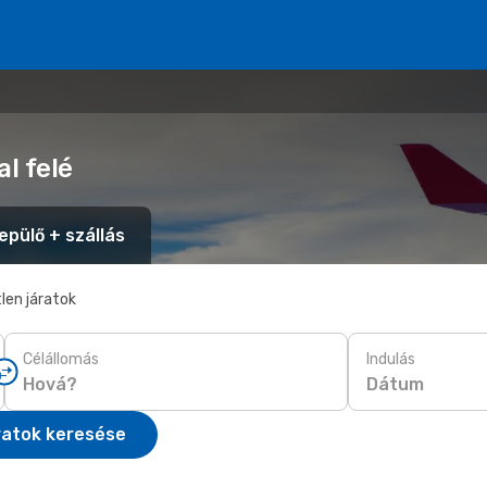
l felé
epülő + szállás
len járatok
Célállomás
Indulás
Dátum
ratok keresése