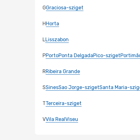
G
Graciosa-sziget
H
Horta
L
Lisszabon
P
Porto
Ponta Delgada
Pico-sziget
Portimã
R
Ribeira Grande
S
Sines
Sao Jorge-sziget
Santa Maria-szig
T
Terceira-sziget
V
Vila Real
Viseu