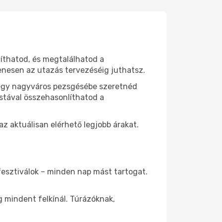
líthatod, és megtalálhatod a
yenesen az utazás tervezéséig juthatsz.
r egy nagyváros pezsgésébe szeretnéd
istával összehasonlíthatod a
 aktuálisan elérhető legjobb árakat.
fesztiválok – minden nap mást tartogat.
 mindent felkínál. Túrázóknak,