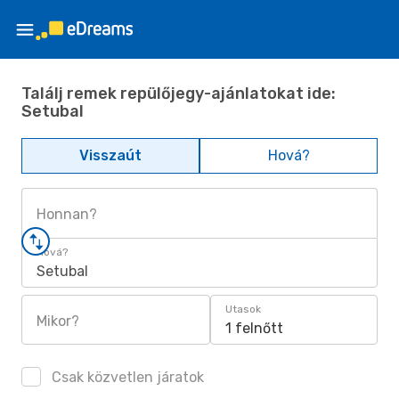
Találj remek repülőjegy-ajánlatokat ide:
Setubal
Visszaút
Hová?
Honnan?
Hová?
Setubal
Utasok
Mikor?
1 felnőtt
Csak közvetlen járatok