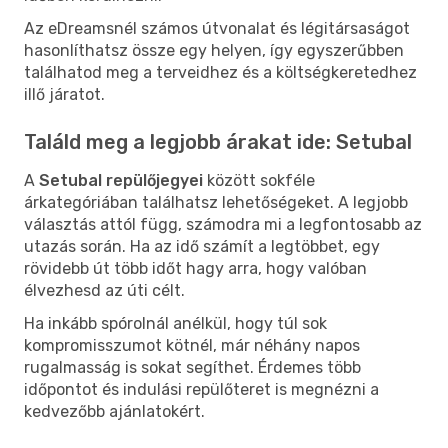
Az eDreamsnél számos útvonalat és légitársaságot
hasonlíthatsz össze egy helyen, így egyszerűbben
találhatod meg a terveidhez és a költségkeretedhez
illő járatot.
Találd meg a legjobb árakat ide: Setubal
A
Setubal repülőjegyei
között sokféle
árkategóriában találhatsz lehetőségeket. A legjobb
választás attól függ, számodra mi a legfontosabb az
utazás során. Ha az idő számít a legtöbbet, egy
rövidebb út több időt hagy arra, hogy valóban
élvezhesd az úti célt.
Ha inkább spórolnál anélkül, hogy túl sok
kompromisszumot kötnél, már néhány napos
rugalmasság is sokat segíthet. Érdemes több
időpontot és indulási repülőteret is megnézni a
kedvezőbb ajánlatokért.