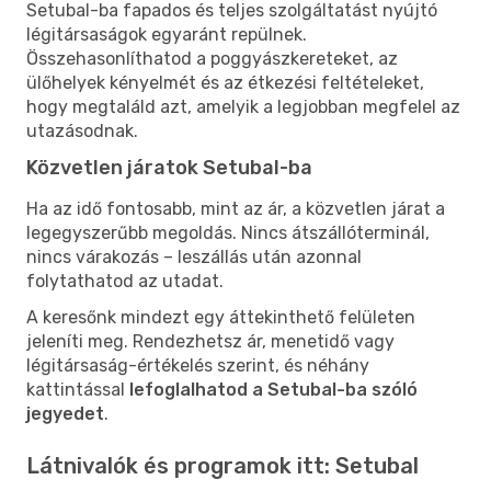
Setubal-ba fapados és teljes szolgáltatást nyújtó
légitársaságok egyaránt repülnek.
Összehasonlíthatod a poggyászkereteket, az
ülőhelyek kényelmét és az étkezési feltételeket,
hogy megtaláld azt, amelyik a legjobban megfelel az
utazásodnak.
Közvetlen járatok Setubal-ba
Ha az idő fontosabb, mint az ár, a közvetlen járat a
legegyszerűbb megoldás. Nincs átszállóterminál,
nincs várakozás – leszállás után azonnal
folytathatod az utadat.
A keresőnk mindezt egy áttekinthető felületen
jeleníti meg. Rendezhetsz ár, menetidő vagy
légitársaság-értékelés szerint, és néhány
kattintással
lefoglalhatod a Setubal-ba szóló
jegyedet
.
Látnivalók és programok itt: Setubal