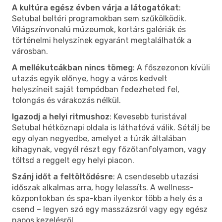
A kultúra egész évben várja a látogatókat
:
Setubal beltéri programokban sem szűkölködik.
Világszínvonalú múzeumok, kortárs galériák és
történelmi helyszínek egyaránt megtalálhatók a
városban.
A mellékutcákban nincs tömeg
: A főszezonon kívüli
utazás egyik előnye, hogy a város kedvelt
helyszíneit saját tempódban fedezheted fel,
tolongás és várakozás nélkül.
Igazodj a helyi ritmushoz
: Kevesebb turistával
Setubal hétköznapi oldala is láthatóvá válik. Sétálj be
egy olyan negyedbe, amelyet a túrák általában
kihagynak, vegyél részt egy főzőtanfolyamon, vagy
töltsd a reggelt egy helyi piacon.
Szánj időt a feltöltődésre
: A csendesebb utazási
időszak alkalmas arra, hogy lelassíts. A wellness-
központokban és spa-kban ilyenkor több a hely és a
csend – legyen szó egy masszázsról vagy egy egész
napos kezelésről.