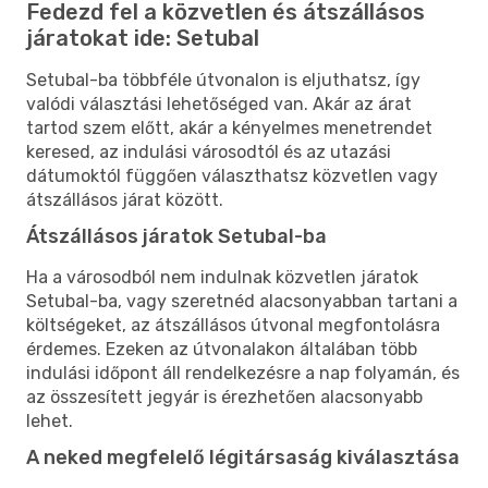
Fedezd fel a közvetlen és átszállásos
járatokat ide: Setubal
Setubal-ba többféle útvonalon is eljuthatsz, így
valódi választási lehetőséged van. Akár az árat
tartod szem előtt, akár a kényelmes menetrendet
keresed, az indulási városodtól és az utazási
dátumoktól függően választhatsz közvetlen vagy
átszállásos járat között.
Átszállásos járatok Setubal-ba
Ha a városodból nem indulnak közvetlen járatok
Setubal-ba, vagy szeretnéd alacsonyabban tartani a
költségeket, az átszállásos útvonal megfontolásra
érdemes. Ezeken az útvonalakon általában több
indulási időpont áll rendelkezésre a nap folyamán, és
az összesített jegyár is érezhetően alacsonyabb
lehet.
A neked megfelelő légitársaság kiválasztása