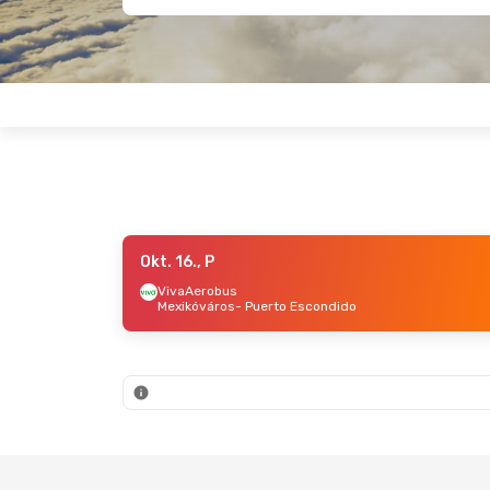
Okt. 16., P
Szept. 27., V
- Okt. 3., Szo
VivaAerobus
Mexikóváros
- Puerto Escondido
VivaAerobus
Mexikóváros
- Puerto Escondido
VivaAerobus
Puerto Escondido
- Mexikóváros