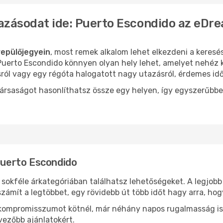
azásodat ide: Puerto Escondido az eDr
epülőjegyein
, most remek alkalom lehet elkezdeni a keresés
uerto Escondido könnyen olyan hely lehet, amelyet nehéz ki
sról vagy egy régóta halogatott nagy utazásról, érdemes id
ársaságot hasonlíthatsz össze egy helyen, így egyszerűbbe
 Puerto Escondido
sokféle árkategóriában találhatsz lehetőségeket. A legjobb
zámít a legtöbbet, egy rövidebb út több időt hagy arra, hog
ok kompromisszumot kötnél, már néhány napos rugalmasság is
vezőbb ajánlatokért.