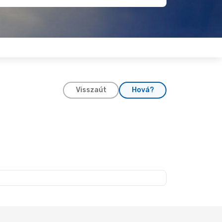
Visszaút
Hová?