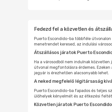
Fedezd fel a közvetlen és átszál
Puerto Escondido-ba többféle útvonalon is
menetrendet keresed, az indulási városod
Átszállásos járatok Puerto Escondi
Ha a városodból nem indulnak közvetlen j
útvonal megfontolásra érdemes. Ezeken az
jegyár is érezhetően alacsonyabb lehet.
A neked megfelelő légitársaság kiv
Puerto Escondido-ba fapados és teljes sz
ülőhelyek kényelmét és az étkezési felté
Közvetlen járatok Puerto Escondid