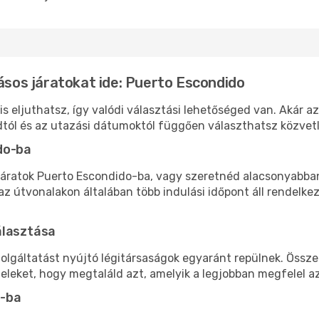
lásos járatokat ide: Puerto Escondido
 eljuthatsz, így valódi választási lehetőséged van. Akár az
tól és az utazási dátumoktól függően választhatsz közvetle
do-ba
áratok Puerto Escondido-ba, vagy szeretnéd alacsonyabban 
 útvonalakon általában több indulási időpont áll rendelkez
álasztása
olgáltatást nyújtó légitársaságok egyaránt repülnek. Össz
teleket, hogy megtaláld azt, amelyik a legjobban megfelel 
o-ba