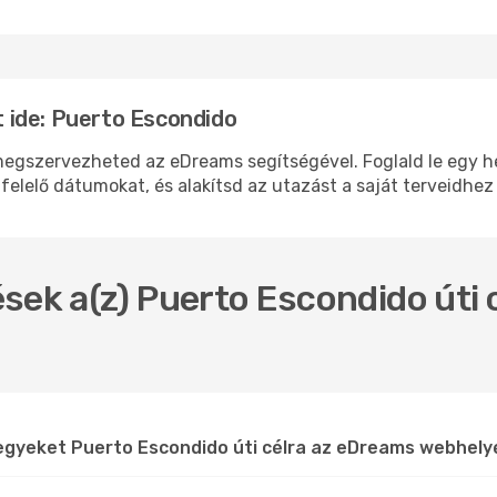
 ide: Puerto Escondido
gszervezheted az eDreams segítségével. Foglald le egy hely
felelő dátumokat, és alakítsd az utazást a saját terveidhez
sek a(z) Puerto Escondido úti c
jegyeket Puerto Escondido úti célra az eDreams webhel