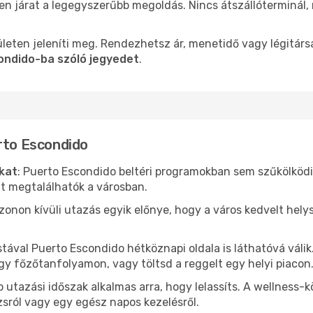
len járat a legegyszerűbb megoldás. Nincs átszállóterminál,
leten jeleníti meg. Rendezhetsz ár, menetidő vagy légitárs
ondido-ba szóló jegyedet
.
rto Escondido
ókat
: Puerto Escondido beltéri programokban sem szűkölköd
nt megtalálhatók a városban.
ezonon kívüli utazás egyik előnye, hogy a város kedvelt hel
stával Puerto Escondido hétköznapi oldala is láthatóvá váli
egy főzőtanfolyamon, vagy töltsd a reggelt egy helyi piacon
 utazási időszak alkalmas arra, hogy lelassíts. A wellness-
sról vagy egy egész napos kezelésről.