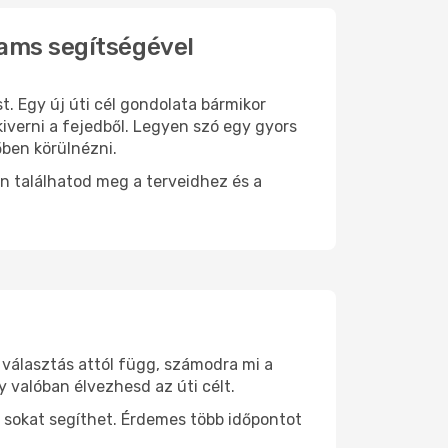
eams segítségével
t. Egy új úti cél gondolata bármikor
verni a fejedből. Legyen szó egy gyors
őben körülnézni.
n találhatod meg a terveidhez és a
 választás attól függ, számodra mi a
y valóban élvezhesd az úti célt.
 sokat segíthet. Érdemes több időpontot