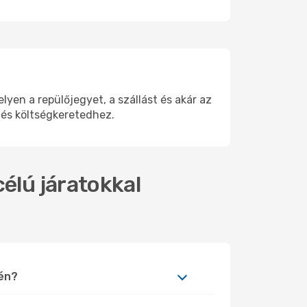
en a repülőjegyet, a szállást és akár az
 és költségkeretedhez.
élú járatokkal
yén?