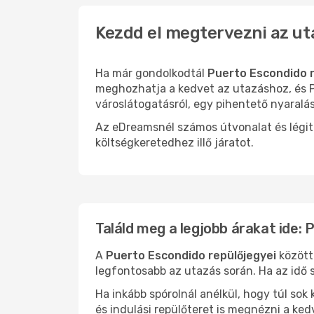
Kezdd el megtervezni az ut
Ha már gondolkodtál
Puerto Escondido r
meghozhatja a kedvet az utazáshoz, és P
városlátogatásról, egy pihentető nyaralá
Az eDreamsnél számos útvonalat és légit
költségkeretedhez illő járatot.
Találd meg a legjobb árakat ide:
A
Puerto Escondido repülőjegyei
között 
legfontosabb az utazás során. Ha az idő s
Ha inkább spórolnál anélkül, hogy túl s
és indulási repülőteret is megnézni a ked