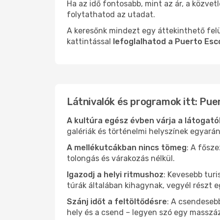
Ha az idő fontosabb, mint az ár, a közvet
folytathatod az utadat.
A keresőnk mindezt egy áttekinthető felü
kattintással
lefoglalhatod a Puerto Esc
Látnivalók és programok itt: Pue
A kultúra egész évben várja a látogat
galériák és történelmi helyszínek egyará
A mellékutcákban nincs tömeg
: A fősz
tolongás és várakozás nélkül.
Igazodj a helyi ritmushoz
: Kevesebb turi
túrák általában kihagynak, vegyél részt 
Szánj időt a feltöltődésre
: A csendesebb
hely és a csend – legyen szó egy masszáz