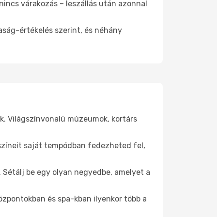
 nincs várakozás – leszállás után azonnal
aság-értékelés szerint, és néhány
ik. Világszínvonalú múzeumok, kortárs
yszíneit saját tempódban fedezheted fel,
k. Sétálj be egy olyan negyedbe, amelyet a
.
központokban és spa-kban ilyenkor több a