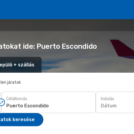
atokat ide: Puerto Escondido
epülő + szállás
len járatok
Célállomás
Indulás
Dátum
ratok keresése