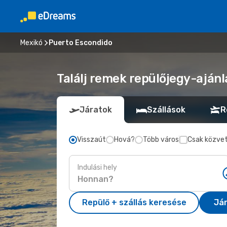
Mexikó
Puerto Escondido
Találj remek repülőjegy-ajánl
Járatok
Szállások
R
Visszaút
Hová?
Több város
Csak közvet
Indulási hely
Repülő + szállás keresése
Já