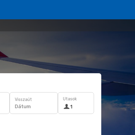
Utasok
Visszaút
Dátum
1