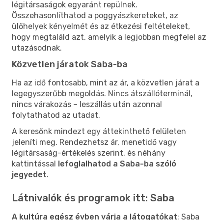
légitársaságok egyaránt repülnek.
Összehasonlíthatod a poggyászkereteket, az
ülőhelyek kényelmét és az étkezési feltételeket,
hogy megtaláld azt, amelyik a legjobban megfelel az
utazásodnak.
Közvetlen járatok Saba-ba
Ha az idő fontosabb, mint az ár, a közvetlen járat a
legegyszerűbb megoldás. Nincs átszállóterminál,
nincs várakozás – leszállás után azonnal
folytathatod az utadat.
A keresőnk mindezt egy áttekinthető felületen
jeleníti meg. Rendezhetsz ár, menetidő vagy
légitársaság-értékelés szerint, és néhány
kattintással
lefoglalhatod a Saba-ba szóló
jegyedet
.
Látnivalók és programok itt: Saba
A kultúra egész évben várja a látogatókat
: Saba