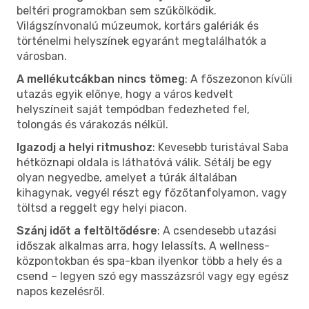
beltéri programokban sem szűkölködik.
Világszínvonalú múzeumok, kortárs galériák és
történelmi helyszínek egyaránt megtalálhatók a
városban.
A mellékutcákban nincs tömeg
: A főszezonon kívüli
utazás egyik előnye, hogy a város kedvelt
helyszíneit saját tempódban fedezheted fel,
tolongás és várakozás nélkül.
Igazodj a helyi ritmushoz
: Kevesebb turistával Saba
hétköznapi oldala is láthatóvá válik. Sétálj be egy
olyan negyedbe, amelyet a túrák általában
kihagynak, vegyél részt egy főzőtanfolyamon, vagy
töltsd a reggelt egy helyi piacon.
Szánj időt a feltöltődésre
: A csendesebb utazási
időszak alkalmas arra, hogy lelassíts. A wellness-
központokban és spa-kban ilyenkor több a hely és a
csend – legyen szó egy masszázsról vagy egy egész
napos kezelésről.