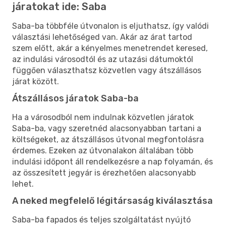
járatokat ide: Saba
Saba-ba többféle útvonalon is eljuthatsz, így valódi
választási lehetőséged van. Akár az árat tartod
szem előtt, akár a kényelmes menetrendet keresed,
az indulási városodtól és az utazási dátumoktól
függően választhatsz közvetlen vagy átszállásos
járat között.
Átszállásos járatok Saba-ba
Ha a városodból nem indulnak közvetlen járatok
Saba-ba, vagy szeretnéd alacsonyabban tartani a
költségeket, az átszállásos útvonal megfontolásra
érdemes. Ezeken az útvonalakon általában több
indulási időpont áll rendelkezésre a nap folyamán, és
az összesített jegyár is érezhetően alacsonyabb
lehet.
A neked megfelelő légitársaság kiválasztása
Saba-ba fapados és teljes szolgáltatást nyújtó