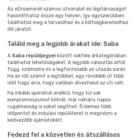
Az eDreamsnél számos útvonalat és légitársaságot
hasonlíthatsz össze egy helyen, így egyszerűbben
találhatod meg a terveidhez és a költségkeretedhez
illő járatot.
Találd meg a legjobb árakat ide: Saba
A
Saba repülőjegyei
között sokféle árkategóriában
találhatsz lehetőségeket. A legjobb választás attól
függ, számodra mi a legfontosabb az utazás során.
Ha az idő számít a legtöbbet, egy rövidebb út több
időt hagy arra, hogy valóban élvezhesd az úti célt.
Ha inkább spórolnál anélkül, hogy túl sok
kompromisszumot kötnél, már néhány napos
rugalmasság is sokat segíthet. Érdemes több
időpontot és indulási repülőteret is megnézni a
kedvezőbb ajánlatokért.
Fedezd fel a közvetlen és átszállásos