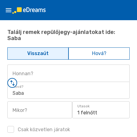
Találj remek repülőjegy-ajánlatokat ide:
Saba
Visszaút
Hová?
Honnan?
Hová?
Saba
Utasok
Mikor?
1 felnőtt
Csak közvetlen járatok