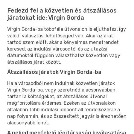
Fedezd fel a közvetlen és átszállásos
járatokat ide: Virgin Gorda
Virgin Gorda-ba többféle útvonalon is eljuthatsz, így
valódi választási lehetőséged van. Akár az árat
tartod szem előtt, akár a kényelmes menetrendet
keresed, az indulási városodtól és az utazási
dátumoktól függően választhatsz közvetlen vagy
átszállásos járat között.
Átszállásos járatok Virgin Gorda-ba
Ha a városodból nem indulnak közvetlen járatok
Virgin Gorda-ba, vagy szeretnéd alacsonyabban
tartani a költségeket, az átszállásos útvonal
megfontolásra érdemes. Ezeken az útvonalakon
általában több indulási időpont áll rendelkezésre a
nap folyamán, és az összesített jegyár is érezhetően
alacsonyabb lehet.
A neked megfelelő légitársaság kiválasztása