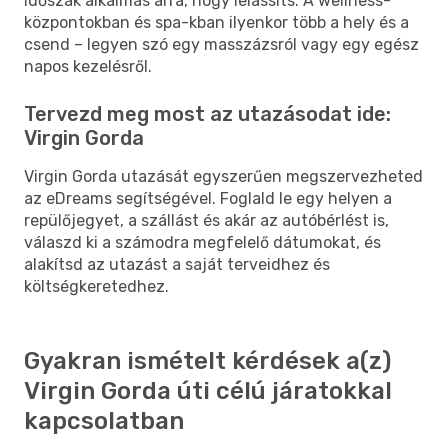
időszak alkalmas arra, hogy lelassíts. A wellness-
központokban és spa-kban ilyenkor több a hely és a
csend – legyen szó egy masszázsról vagy egy egész
napos kezelésről.
Tervezd meg most az utazásodat ide:
Virgin Gorda
Virgin Gorda utazását egyszerűen megszervezheted
az eDreams segítségével. Foglald le egy helyen a
repülőjegyet, a szállást és akár az autóbérlést is,
válaszd ki a számodra megfelelő dátumokat, és
alakítsd az utazást a saját terveidhez és
költségkeretedhez.
Gyakran ismételt kérdések a(z)
Virgin Gorda úti célú járatokkal
kapcsolatban