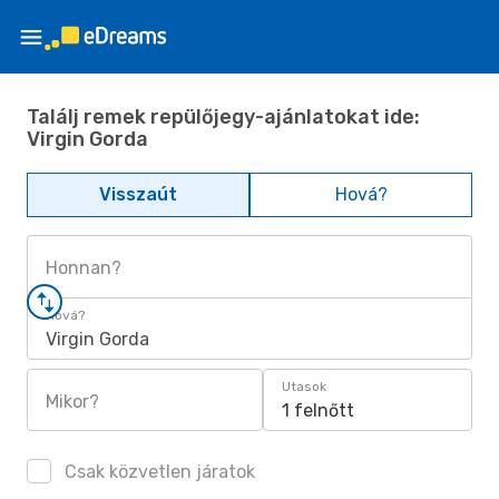
Találj remek repülőjegy-ajánlatokat ide:
Virgin Gorda
Visszaút
Hová?
Honnan?
Hová?
Virgin Gorda
Utasok
Mikor?
1 felnőtt
Csak közvetlen járatok