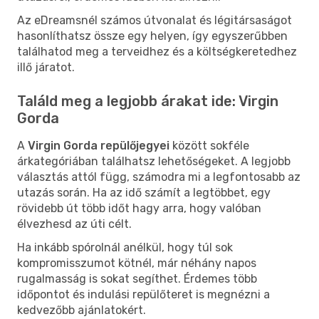
Az eDreamsnél számos útvonalat és légitársaságot
hasonlíthatsz össze egy helyen, így egyszerűbben
találhatod meg a terveidhez és a költségkeretedhez
illő járatot.
Találd meg a legjobb árakat ide: Virgin
Gorda
A
Virgin Gorda repülőjegyei
között sokféle
árkategóriában találhatsz lehetőségeket. A legjobb
választás attól függ, számodra mi a legfontosabb az
utazás során. Ha az idő számít a legtöbbet, egy
rövidebb út több időt hagy arra, hogy valóban
élvezhesd az úti célt.
Ha inkább spórolnál anélkül, hogy túl sok
kompromisszumot kötnél, már néhány napos
rugalmasság is sokat segíthet. Érdemes több
időpontot és indulási repülőteret is megnézni a
kedvezőbb ajánlatokért.