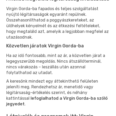
Virgin Gorda-ba fapados és teljes szolgáltatást
nyújtó légitársaságok egyaránt repülnek.
Összehasonlíthatod a poggyászkereteket, az
ülőhelyek kényelmét és az étkezési feltételeket,
hogy megtaláld azt, amelyik a legjobban megfelel az
utazásodnak.
Közvetlen járatok Virgin Gorda-ba
Ha az idő fontosabb, mint az ár, a közvetlen járat a
legegyszerűbb megoldás. Nincs átszállóterminál,
nincs várakozás – leszállás után azonnal
folytathatod az utadat.
A keresőnk mindezt egy áttekinthető felületen
jeleníti meg. Rendezhetsz ár, menetidő vagy
légitársaság-értékelés szerint, és néhány
kattintással
lefoglalhatod a Virgin Gorda-ba szóló
jegyedet
.