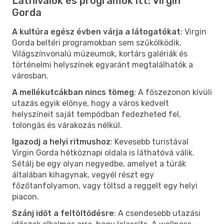
Látnivalók és programok itt: Virgin
Gorda
A kultúra egész évben várja a látogatókat
: Virgin
Gorda beltéri programokban sem szűkölködik.
Világszínvonalú múzeumok, kortárs galériák és
történelmi helyszínek egyaránt megtalálhatók a
városban.
A mellékutcákban nincs tömeg
: A főszezonon kívüli
utazás egyik előnye, hogy a város kedvelt
helyszíneit saját tempódban fedezheted fel,
tolongás és várakozás nélkül.
Igazodj a helyi ritmushoz
: Kevesebb turistával
Virgin Gorda hétköznapi oldala is láthatóvá válik.
Sétálj be egy olyan negyedbe, amelyet a túrák
általában kihagynak, vegyél részt egy
főzőtanfolyamon, vagy töltsd a reggelt egy helyi
piacon.
Szánj időt a feltöltődésre
: A csendesebb utazási