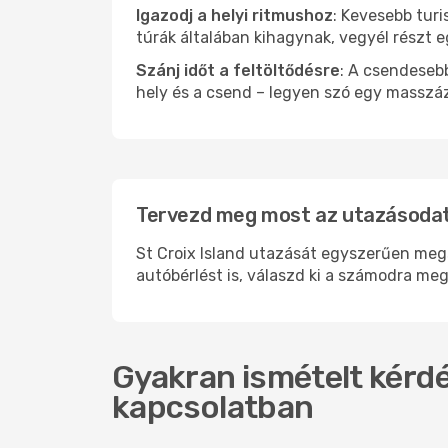
Igazodj a helyi ritmushoz
: Kevesebb turi
túrák általában kihagynak, vegyél részt 
Szánj időt a feltöltődésre
: A csendesebb
hely és a csend – legyen szó egy masszáz
Tervezd meg most az utazásodat i
St Croix Island utazását egyszerűen megs
autóbérlést is, válaszd ki a számodra meg
Gyakran ismételt kérdés
kapcsolatban