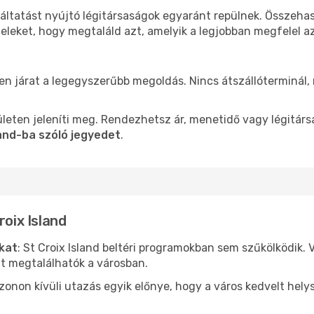
lgáltatást nyújtó légitársaságok egyaránt repülnek. Összeh
teleket, hogy megtaláld azt, amelyik a legjobban megfelel 
a
len járat a legegyszerűbb megoldás. Nincs átszállóterminál,
leten jeleníti meg. Rendezhetsz ár, menetidő vagy légitárs
land-ba szóló jegyedet
.
roix Island
ókat
: St Croix Island beltéri programokban sem szűkölködik.
nt megtalálhatók a városban.
ezonon kívüli utazás egyik előnye, hogy a város kedvelt hel