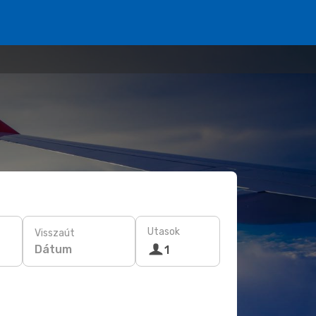
Utasok
Visszaút
Dátum
1