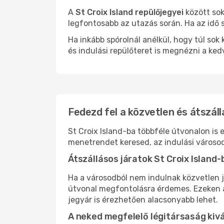
A
St Croix Island repülőjegyei
között sok
legfontosabb az utazás során. Ha az idő s
Ha inkább spórolnál anélkül, hogy túl s
és indulási repülőteret is megnézni a ked
Fedezd fel a közvetlen és átszállá
St Croix Island-ba többféle útvonalon is 
menetrendet keresed, az indulási városod
Átszállásos járatok St Croix Island-
Ha a városodból nem indulnak közvetlen j
útvonal megfontolásra érdemes. Ezeken az
jegyár is érezhetően alacsonyabb lehet.
A neked megfelelő légitársaság kiv