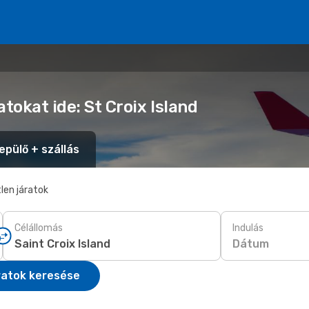
tokat ide: St Croix Island
epülő + szállás
len járatok
Célállomás
Indulás
Dátum
ratok keresése