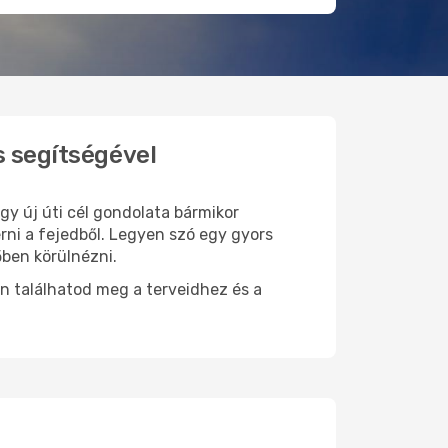
s segítségével
gy új úti cél gondolata bármikor
rni a fejedből. Legyen szó egy gyors
őben körülnézni.
n találhatod meg a terveidhez és a