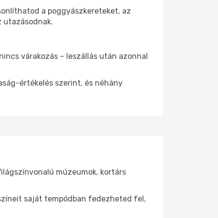
asonlíthatod a poggyászkereteket, az
az utazásodnak.
 nincs várakozás – leszállás után azonnal
aság-értékelés szerint, és néhány
 Világszínvonalú múzeumok, kortárs
yszíneit saját tempódban fedezheted fel,