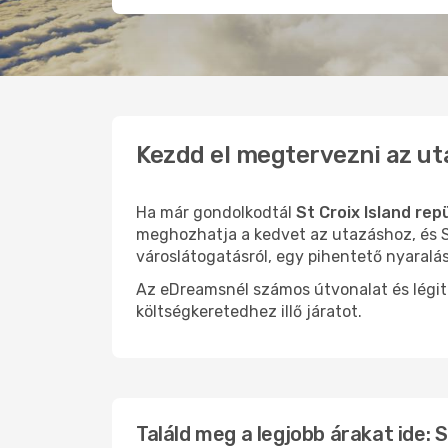
Kezdd el megtervezni az ut
Ha már gondolkodtál
St Croix Island rep
meghozhatja a kedvet az utazáshoz, és St
városlátogatásról, egy pihentető nyaralá
Az eDreamsnél számos útvonalat és légit
költségkeretedhez illő járatot.
Találd meg a legjobb árakat ide: S