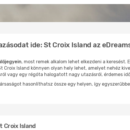
azásodat ide: St Croix Island az eDream
ülőjegyein
, most remek alkalom lehet elkezdeni a keresést. E
 Croix Island könnyen olyan hely lehet, amelyet nehéz kive
sról vagy egy régóta halogatott nagy utazásról, érdemes id
ársaságot hasonlíthatsz össze egy helyen, így egyszerűbbe
t Croix Island