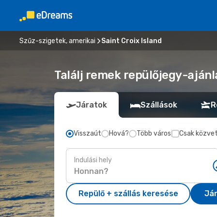
Szűz-szigetek, amerikai
Saint Croix Island
Találj remek repülőjegy-ajánla
Járatok
Szállások
R
Visszaút
Hová?
Több város
Csak közvet
Indulási hely
Repülő + szállás keresése
Já