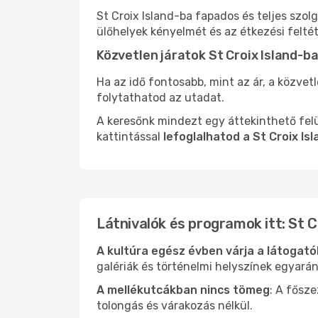
St Croix Island-ba fapados és teljes szo
ülőhelyek kényelmét és az étkezési felté
Közvetlen járatok St Croix Island-b
Ha az idő fontosabb, mint az ár, a közvet
folytathatod az utadat.
A keresőnk mindezt egy áttekinthető felü
kattintással
lefoglalhatod a St Croix Is
Látnivalók és programok itt: St C
A kultúra egész évben várja a látogat
galériák és történelmi helyszínek egyará
A mellékutcákban nincs tömeg
: A fősz
tolongás és várakozás nélkül.