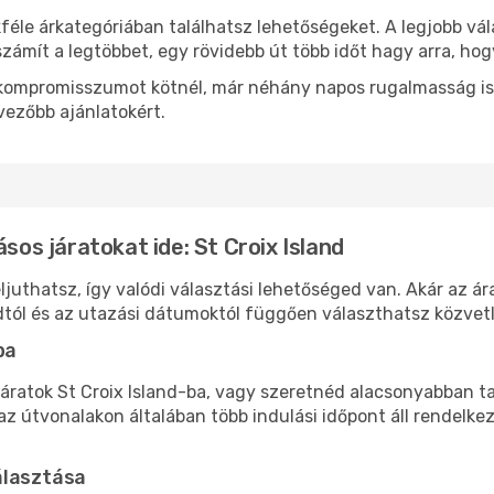
féle árkategóriában találhatsz lehetőségeket. A legjobb vá
zámít a legtöbbet, egy rövidebb út több időt hagy arra, hog
ok kompromisszumot kötnél, már néhány napos rugalmasság is
vezőbb ajánlatokért.
sos járatokat ide: St Croix Island
eljuthatsz, így valódi választási lehetőséged van. Akár az á
tól és az utazási dátumoktól függően választhatsz közvetle
ba
áratok St Croix Island-ba, vagy szeretnéd alacsonyabban tar
 útvonalakon általában több indulási időpont áll rendelkez
álasztása