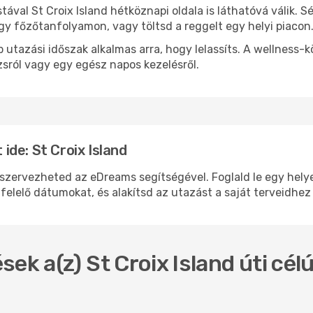
stával St Croix Island hétköznapi oldala is láthatóvá válik. 
egy főzőtanfolyamon, vagy töltsd a reggelt egy helyi piacon
 utazási időszak alkalmas arra, hogy lelassíts. A wellness-
sról vagy egy egész napos kezelésről.
de: St Croix Island
zervezheted az eDreams segítségével. Foglald le egy helyen
felelő dátumokat, és alakítsd az utazást a saját terveidhez
ek a(z) St Croix Island úti célú