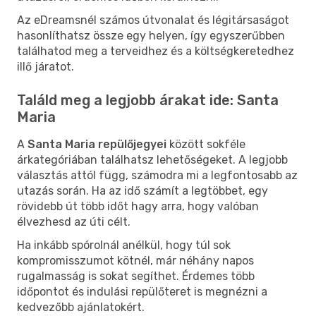
Az eDreamsnél számos útvonalat és légitársaságot
hasonlíthatsz össze egy helyen, így egyszerűbben
találhatod meg a terveidhez és a költségkeretedhez
illő járatot.
Találd meg a legjobb árakat ide: Santa
Maria
A
Santa Maria repülőjegyei
között sokféle
árkategóriában találhatsz lehetőségeket. A legjobb
választás attól függ, számodra mi a legfontosabb az
utazás során. Ha az idő számít a legtöbbet, egy
rövidebb út több időt hagy arra, hogy valóban
élvezhesd az úti célt.
Ha inkább spórolnál anélkül, hogy túl sok
kompromisszumot kötnél, már néhány napos
rugalmasság is sokat segíthet. Érdemes több
időpontot és indulási repülőteret is megnézni a
kedvezőbb ajánlatokért.