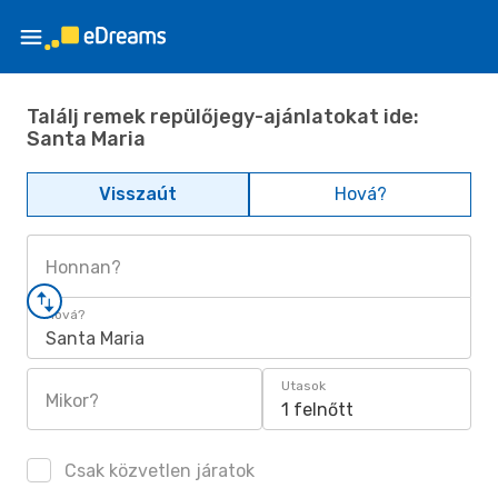
Találj remek repülőjegy-ajánlatokat ide:
Santa Maria
Visszaút
Hová?
Honnan?
Hová?
Santa Maria
Utasok
Mikor?
1 felnőtt
Csak közvetlen járatok