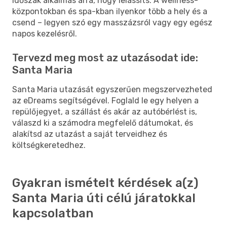
időszak alkalmas arra, hogy lelassíts. A wellness-
központokban és spa-kban ilyenkor több a hely és a
csend – legyen szó egy masszázsról vagy egy egész
napos kezelésről.
Tervezd meg most az utazásodat ide:
Santa Maria
Santa Maria utazását egyszerűen megszervezheted
az eDreams segítségével. Foglald le egy helyen a
repülőjegyet, a szállást és akár az autóbérlést is,
válaszd ki a számodra megfelelő dátumokat, és
alakítsd az utazást a saját terveidhez és
költségkeretedhez.
Gyakran ismételt kérdések a(z)
Santa Maria úti célú járatokkal
kapcsolatban