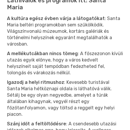
Látnivalók és programok itt: Santa
Maria
A kultúra egész évben várja a látogatókat
: Santa
Maria beltéri programokban sem szűkölködik.
Világszínvonalú múzeumok, kortárs galériák és
történelmi helyszínek egyaránt megtalálhatók a
városban.
A mellékutcákban nincs tömeg
: A főszezonon kívüli
utazás egyik előnye, hogy a város kedvelt
helyszíneit saját tempódban fedezheted fel,
tolongás és várakozás nélkül.
Igazodj a helyi ritmushoz
: Kevesebb turistával
Santa Maria hétköznapi oldala is láthatóvá válik.
Sétálj be egy olyan negyedbe, amelyet a túrák
általában kihagynak, vegyél részt egy
főzőtanfolyamon, vagy töltsd a reggelt egy helyi
piacon.
Szánj időt a feltöltődésre
: A csendesebb utazási