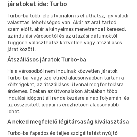
járatokat ide: Turbo
Turbo-ba többféle útvonalon is eljuthatsz, így valódi
választási lehetőséged van. Akár az árat tartod
szem előtt, akár a kényelmes menetrendet keresed,
az indulási városodtól és az utazási dátumoktól
függően választhatsz közvetlen vagy átszállásos
járat között.
Átszállásos járatok Turbo-ba
Ha a városodból nem indulnak közvetlen járatok
Turbo-ba, vagy szeretnéd alacsonyabban tartani a
költségeket, az átszállásos útvonal megfontolásra
érdemes. Ezeken az útvonalakon általában több
indulási időpont áll rendelkezésre a nap folyamán, és
az összesített jegyár is érezhetően alacsonyabb
lehet.
A neked megfelelő légitársaság kiválasztása
Turbo-ba fapados és teljes szolgáltatást nyújtó