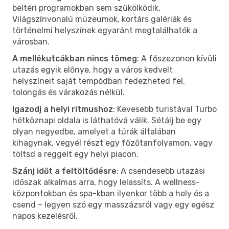
beltéri programokban sem szűkölködik.
Világszínvonalú múzeumok, kortárs galériák és
történelmi helyszínek egyaránt megtalálhatók a
városban.
A mellékutcákban nincs tömeg
: A főszezonon kívüli
utazás egyik előnye, hogy a város kedvelt
helyszíneit saját tempódban fedezheted fel,
tolongás és várakozás nélkül.
Igazodj a helyi ritmushoz
: Kevesebb turistával Turbo
hétköznapi oldala is láthatóvá válik. Sétálj be egy
olyan negyedbe, amelyet a túrák általában
kihagynak, vegyél részt egy főzőtanfolyamon, vagy
töltsd a reggelt egy helyi piacon.
Szánj időt a feltöltődésre
: A csendesebb utazási
időszak alkalmas arra, hogy lelassíts. A wellness-
központokban és spa-kban ilyenkor több a hely és a
csend – legyen szó egy masszázsról vagy egy egész
napos kezelésről.