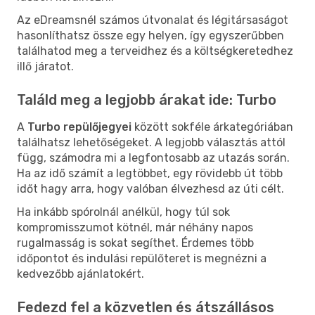
Az eDreamsnél számos útvonalat és légitársaságot
hasonlíthatsz össze egy helyen, így egyszerűbben
találhatod meg a terveidhez és a költségkeretedhez
illő járatot.
Találd meg a legjobb árakat ide: Turbo
A
Turbo repülőjegyei
között sokféle árkategóriában
találhatsz lehetőségeket. A legjobb választás attól
függ, számodra mi a legfontosabb az utazás során.
Ha az idő számít a legtöbbet, egy rövidebb út több
időt hagy arra, hogy valóban élvezhesd az úti célt.
Ha inkább spórolnál anélkül, hogy túl sok
kompromisszumot kötnél, már néhány napos
rugalmasság is sokat segíthet. Érdemes több
időpontot és indulási repülőteret is megnézni a
kedvezőbb ajánlatokért.
Fedezd fel a közvetlen és átszállásos