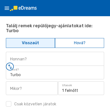
Találj remek repülőjegy-ajánlatokat ide:
Turbo
Visszaút
Hová?
Honnan?
Hová?
Turbo
Utasok
Mikor?
1 felnőtt
Csak közvetlen járatok