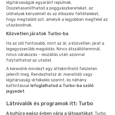
légitársaságok egyaránt repülnek.
Összehasonlíthatod a poggyászkereteket, az
ülőhelyek kényelmét és az étkezési feltételeket,
hogy megtaláld azt, amelyik a legjobban megfelel az
utazásodnak.
Közvetlen járatok Turbo-ba
Ha az idő fontosabb, mint az ár, a közvetlen járat a
legegyszerűbb megoldás. Nincs átszállóterminál,
nincs várakozás – leszállás után azonnal
folytathatod az utadat.
A keresőnk mindezt egy áttekinthető felületen
jeleníti meg. Rendezhetsz ár, menetidő vagy
légitársaság-értékelés szerint, és néhány
kattintással
lefoglalhatod a Turbo-ba szóló
jegyedet
.
Látnivalók és programok itt: Turbo
A kultúra egész évben várja a látogatókat
: Turbo