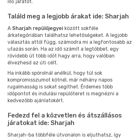
illő járatot.
Találd meg a legjobb árakat ide: Sharjah
A
Sharjah repülőjegyei
között sokféle
árkategóriában találhatsz lehetőségeket. A legjobb
választás attól függ, számodra mi a legfontosabb az
utazás során. Ha az idő számít a legtöbbet, egy
rövidebb út több időt hagy arra, hogy valóban
élvezhesd az úti célt.
Ha inkább spórolnál anélkül, hogy túl sok
kompromisszumot kötnél, már néhány napos
rugalmasság is sokat segíthet. Érdemes több
időpontot és indulási repülőteret is megnézni a
kedvezőbb ajánlatokért.
Fedezd fel a közvetlen és átszállásos
járatokat ide: Sharjah
Sharjah-ba többféle útvonalon is eljuthatsz, így