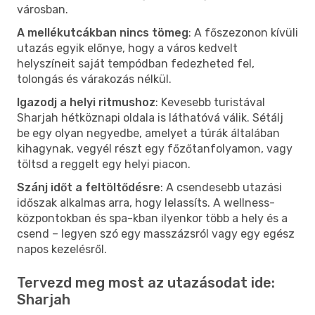
városban.
A mellékutcákban nincs tömeg
: A főszezonon kívüli
utazás egyik előnye, hogy a város kedvelt
helyszíneit saját tempódban fedezheted fel,
tolongás és várakozás nélkül.
Igazodj a helyi ritmushoz
: Kevesebb turistával
Sharjah hétköznapi oldala is láthatóvá válik. Sétálj
be egy olyan negyedbe, amelyet a túrák általában
kihagynak, vegyél részt egy főzőtanfolyamon, vagy
töltsd a reggelt egy helyi piacon.
Szánj időt a feltöltődésre
: A csendesebb utazási
időszak alkalmas arra, hogy lelassíts. A wellness-
központokban és spa-kban ilyenkor több a hely és a
csend – legyen szó egy masszázsról vagy egy egész
napos kezelésről.
Tervezd meg most az utazásodat ide:
Sharjah