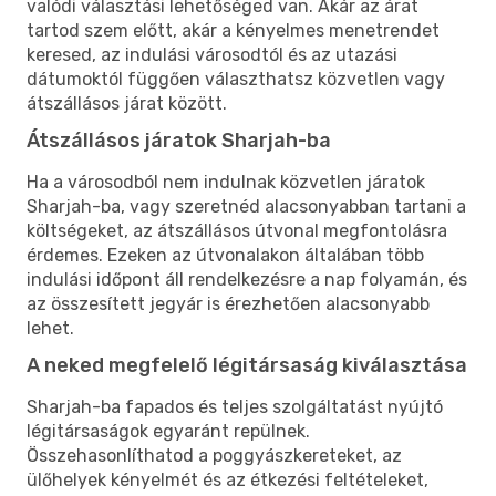
valódi választási lehetőséged van. Akár az árat
tartod szem előtt, akár a kényelmes menetrendet
keresed, az indulási városodtól és az utazási
dátumoktól függően választhatsz közvetlen vagy
átszállásos járat között.
Átszállásos járatok Sharjah-ba
Ha a városodból nem indulnak közvetlen járatok
Sharjah-ba, vagy szeretnéd alacsonyabban tartani a
költségeket, az átszállásos útvonal megfontolásra
érdemes. Ezeken az útvonalakon általában több
indulási időpont áll rendelkezésre a nap folyamán, és
az összesített jegyár is érezhetően alacsonyabb
lehet.
A neked megfelelő légitársaság kiválasztása
Sharjah-ba fapados és teljes szolgáltatást nyújtó
légitársaságok egyaránt repülnek.
Összehasonlíthatod a poggyászkereteket, az
ülőhelyek kényelmét és az étkezési feltételeket,