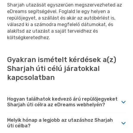
Sharjah utazását egyszerűen megszervezheted az
eDreams segítségével. Foglald le egy helyen a
repülőjegyet, a szállást és akár az autóbérlést is,
válaszd ki a számodra megfelelő dátumokat, és
alakítsd az utazást a saját terveidhez és
költségkeretedhez.
Gyakran ismételt kérdések a(z)
Sharjah úti célú járatokkal
kapcsolatban
Hogyan találhatok kedvező árú repülőjegyeket
Sharjah úti célra az eDreams webhelyén?
Melyik hónap a legjobb az utazáshoz Sharjah
úti célba?