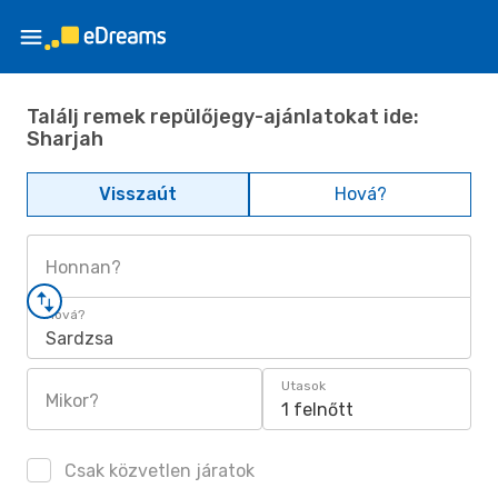
Találj remek repülőjegy-ajánlatokat ide:
Sharjah
Visszaút
Hová?
Honnan?
Hová?
Sardzsa
Utasok
Mikor?
1 felnőtt
Csak közvetlen járatok