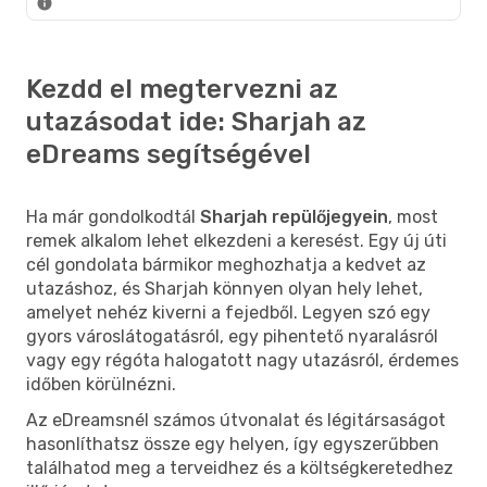
Kezdd el megtervezni az
utazásodat ide: Sharjah az
eDreams segítségével
Ha már gondolkodtál
Sharjah repülőjegyein
, most
remek alkalom lehet elkezdeni a keresést. Egy új úti
cél gondolata bármikor meghozhatja a kedvet az
utazáshoz, és Sharjah könnyen olyan hely lehet,
amelyet nehéz kiverni a fejedből. Legyen szó egy
gyors városlátogatásról, egy pihentető nyaralásról
vagy egy régóta halogatott nagy utazásról, érdemes
időben körülnézni.
Az eDreamsnél számos útvonalat és légitársaságot
hasonlíthatsz össze egy helyen, így egyszerűbben
találhatod meg a terveidhez és a költségkeretedhez