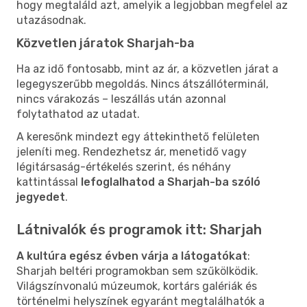
hogy megtaláld azt, amelyik a legjobban megfelel az
utazásodnak.
Közvetlen járatok Sharjah-ba
Ha az idő fontosabb, mint az ár, a közvetlen járat a
legegyszerűbb megoldás. Nincs átszállóterminál,
nincs várakozás – leszállás után azonnal
folytathatod az utadat.
A keresőnk mindezt egy áttekinthető felületen
jeleníti meg. Rendezhetsz ár, menetidő vagy
légitársaság-értékelés szerint, és néhány
kattintással
lefoglalhatod a Sharjah-ba szóló
jegyedet
.
Látnivalók és programok itt: Sharjah
A kultúra egész évben várja a látogatókat
:
Sharjah beltéri programokban sem szűkölködik.
Világszínvonalú múzeumok, kortárs galériák és
történelmi helyszínek egyaránt megtalálhatók a