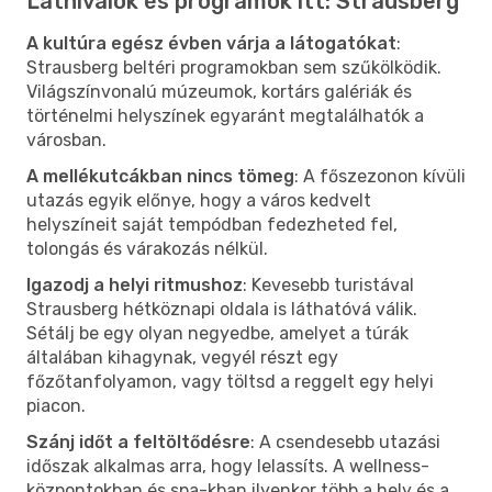
Látnivalók és programok itt: Strausberg
A kultúra egész évben várja a látogatókat
:
Strausberg beltéri programokban sem szűkölködik.
Világszínvonalú múzeumok, kortárs galériák és
történelmi helyszínek egyaránt megtalálhatók a
városban.
A mellékutcákban nincs tömeg
: A főszezonon kívüli
utazás egyik előnye, hogy a város kedvelt
helyszíneit saját tempódban fedezheted fel,
tolongás és várakozás nélkül.
Igazodj a helyi ritmushoz
: Kevesebb turistával
Strausberg hétköznapi oldala is láthatóvá válik.
Sétálj be egy olyan negyedbe, amelyet a túrák
általában kihagynak, vegyél részt egy
főzőtanfolyamon, vagy töltsd a reggelt egy helyi
piacon.
Szánj időt a feltöltődésre
: A csendesebb utazási
időszak alkalmas arra, hogy lelassíts. A wellness-
központokban és spa-kban ilyenkor több a hely és a