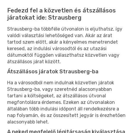
Fedezd fel a közvetlen és átszállásos
járatokat ide: Strausberg
Strausberg-ba többféle útvonalon is eljuthatsz, így
valódi választási lehetőséged van. Akár az árat
tartod szem előtt, akár a kényelmes menetrendet
keresed, az indulási városodtól és az utazási
dátumoktól függően választhatsz közvetlen vagy
átszállásos járat között.
Átszállásos járatok Strausberg-ba
Ha a városodból nem indulnak közvetlen járatok
Strausberg-ba, vagy szeretnéd alacsonyabban
tartani a költségeket, az átszállásos útvonal
megfontolásra érdemes. Ezeken az útvonalakon
általában több indulási időpont áll rendelkezésre a
nap folyamán, és az összesített jegyár is érezhetően
alacsonyabb lehet.
A neked megfelelő légitársaság kiválasztása