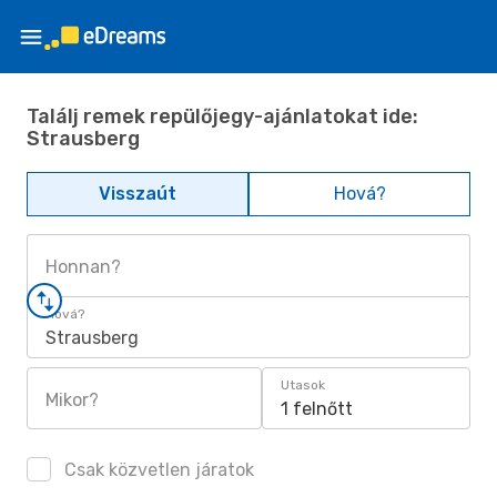
Találj remek repülőjegy-ajánlatokat ide:
Strausberg
Visszaút
Hová?
Honnan?
Hová?
Strausberg
Utasok
Mikor?
1 felnőtt
Csak közvetlen járatok