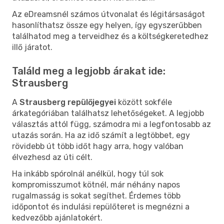
Az eDreamsnél számos útvonalat és légitársaságot
hasonlíthatsz össze egy helyen, így egyszerűbben
találhatod meg a terveidhez és a költségkeretedhez
illő járatot.
Találd meg a legjobb árakat ide:
Strausberg
A
Strausberg repülőjegyei
között sokféle
árkategóriában találhatsz lehetőségeket. A legjobb
választás attól függ, számodra mi a legfontosabb az
utazás során. Ha az idő számít a legtöbbet, egy
rövidebb út több időt hagy arra, hogy valóban
élvezhesd az úti célt.
Ha inkább spórolnál anélkül, hogy túl sok
kompromisszumot kötnél, már néhány napos
rugalmasság is sokat segíthet. Érdemes több
időpontot és indulási repülőteret is megnézni a
kedvezőbb ajánlatokért.