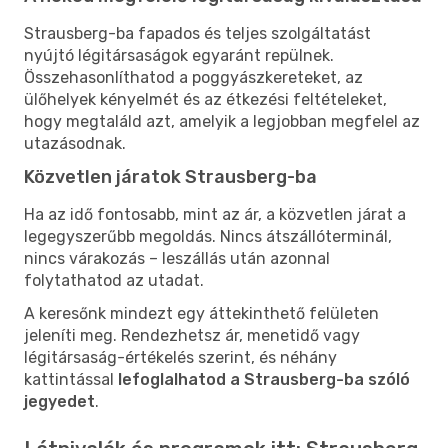
Strausberg-ba fapados és teljes szolgáltatást
nyújtó légitársaságok egyaránt repülnek.
Összehasonlíthatod a poggyászkereteket, az
ülőhelyek kényelmét és az étkezési feltételeket,
hogy megtaláld azt, amelyik a legjobban megfelel az
utazásodnak.
Közvetlen járatok Strausberg-ba
Ha az idő fontosabb, mint az ár, a közvetlen járat a
legegyszerűbb megoldás. Nincs átszállóterminál,
nincs várakozás – leszállás után azonnal
folytathatod az utadat.
A keresőnk mindezt egy áttekinthető felületen
jeleníti meg. Rendezhetsz ár, menetidő vagy
légitársaság-értékelés szerint, és néhány
kattintással
lefoglalhatod a Strausberg-ba szóló
jegyedet
.