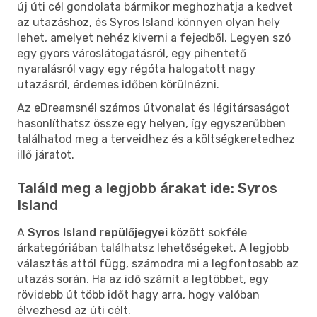
új úti cél gondolata bármikor meghozhatja a kedvet
az utazáshoz, és Syros Island könnyen olyan hely
lehet, amelyet nehéz kiverni a fejedből. Legyen szó
egy gyors városlátogatásról, egy pihentető
nyaralásról vagy egy régóta halogatott nagy
utazásról, érdemes időben körülnézni.
Az eDreamsnél számos útvonalat és légitársaságot
hasonlíthatsz össze egy helyen, így egyszerűbben
találhatod meg a terveidhez és a költségkeretedhez
illő járatot.
Találd meg a legjobb árakat ide: Syros
Island
A
Syros Island repülőjegyei
között sokféle
árkategóriában találhatsz lehetőségeket. A legjobb
választás attól függ, számodra mi a legfontosabb az
utazás során. Ha az idő számít a legtöbbet, egy
rövidebb út több időt hagy arra, hogy valóban
élvezhesd az úti célt.