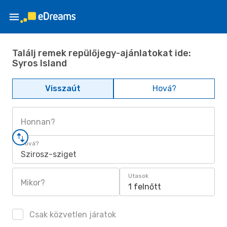
Találj remek repülőjegy-ajánlatokat ide:
Syros Island
Visszaút
Hová?
Honnan?
Hová?
Szirosz-sziget
Utasok
Mikor?
1 felnőtt
Csak közvetlen járatok