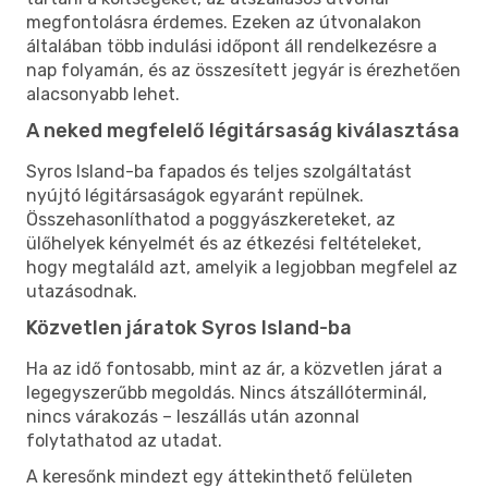
megfontolásra érdemes. Ezeken az útvonalakon
általában több indulási időpont áll rendelkezésre a
nap folyamán, és az összesített jegyár is érezhetően
alacsonyabb lehet.
A neked megfelelő légitársaság kiválasztása
Syros Island-ba fapados és teljes szolgáltatást
nyújtó légitársaságok egyaránt repülnek.
Összehasonlíthatod a poggyászkereteket, az
ülőhelyek kényelmét és az étkezési feltételeket,
hogy megtaláld azt, amelyik a legjobban megfelel az
utazásodnak.
Közvetlen járatok Syros Island-ba
Ha az idő fontosabb, mint az ár, a közvetlen járat a
legegyszerűbb megoldás. Nincs átszállóterminál,
nincs várakozás – leszállás után azonnal
folytathatod az utadat.
A keresőnk mindezt egy áttekinthető felületen