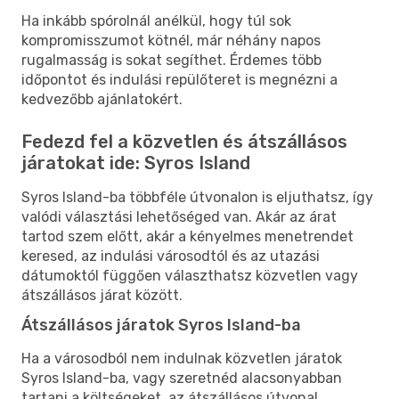
Ha inkább spórolnál anélkül, hogy túl sok
kompromisszumot kötnél, már néhány napos
rugalmasság is sokat segíthet. Érdemes több
időpontot és indulási repülőteret is megnézni a
kedvezőbb ajánlatokért.
Fedezd fel a közvetlen és átszállásos
járatokat ide: Syros Island
Syros Island-ba többféle útvonalon is eljuthatsz, így
valódi választási lehetőséged van. Akár az árat
tartod szem előtt, akár a kényelmes menetrendet
keresed, az indulási városodtól és az utazási
dátumoktól függően választhatsz közvetlen vagy
átszállásos járat között.
Átszállásos járatok Syros Island-ba
Ha a városodból nem indulnak közvetlen járatok
Syros Island-ba, vagy szeretnéd alacsonyabban
tartani a költségeket, az átszállásos útvonal