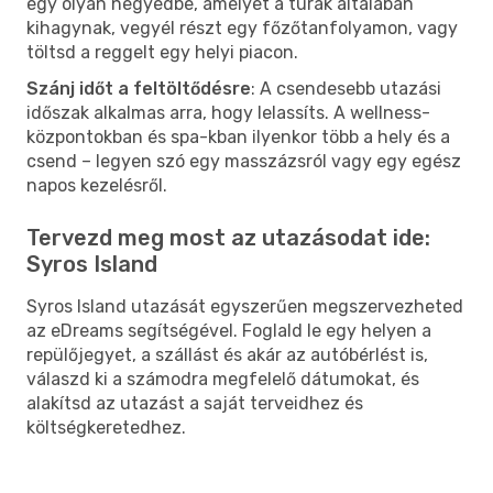
egy olyan negyedbe, amelyet a túrák általában
kihagynak, vegyél részt egy főzőtanfolyamon, vagy
töltsd a reggelt egy helyi piacon.
Szánj időt a feltöltődésre
: A csendesebb utazási
időszak alkalmas arra, hogy lelassíts. A wellness-
központokban és spa-kban ilyenkor több a hely és a
csend – legyen szó egy masszázsról vagy egy egész
napos kezelésről.
Tervezd meg most az utazásodat ide:
Syros Island
Syros Island utazását egyszerűen megszervezheted
az eDreams segítségével. Foglald le egy helyen a
repülőjegyet, a szállást és akár az autóbérlést is,
válaszd ki a számodra megfelelő dátumokat, és
alakítsd az utazást a saját terveidhez és
költségkeretedhez.