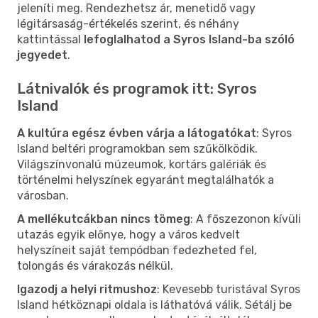
jeleníti meg. Rendezhetsz ár, menetidő vagy
légitársaság-értékelés szerint, és néhány
kattintással
lefoglalhatod a Syros Island-ba szóló
jegyedet
.
Látnivalók és programok itt: Syros
Island
A kultúra egész évben várja a látogatókat
: Syros
Island beltéri programokban sem szűkölködik.
Világszínvonalú múzeumok, kortárs galériák és
történelmi helyszínek egyaránt megtalálhatók a
városban.
A mellékutcákban nincs tömeg
: A főszezonon kívüli
utazás egyik előnye, hogy a város kedvelt
helyszíneit saját tempódban fedezheted fel,
tolongás és várakozás nélkül.
Igazodj a helyi ritmushoz
: Kevesebb turistával Syros
Island hétköznapi oldala is láthatóvá válik. Sétálj be