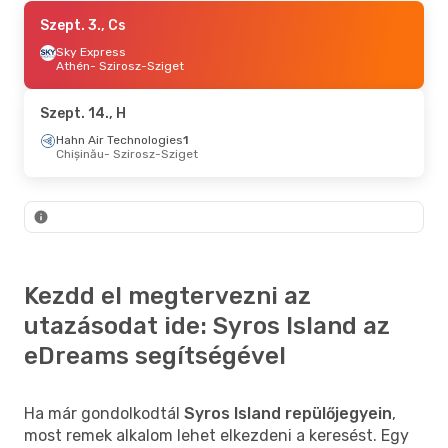
Szept. 6., V
Szept. 3., Cs
- Szept. 9., Sze
Sky Express
Sky Express
1
Bécs
Athén
- Szirosz-Sziget
- Szirosz-Sziget
Sky Express
2
Szirosz-Sziget
- Bécs
Szept. 14., H
Szept. 19., Szo
Hahn Air Technologies
- Szept. 21., H
1
Chișinău
- Szirosz-Sziget
Air France
2
Budapest
- Szirosz-Sziget
Sky Express
2
Szirosz-Sziget
- Budapest
Kezdd el megtervezni az
utazásodat ide: Syros Island az
eDreams segítségével
Ha már gondolkodtál
Syros Island repülőjegyein
,
most remek alkalom lehet elkezdeni a keresést. Egy