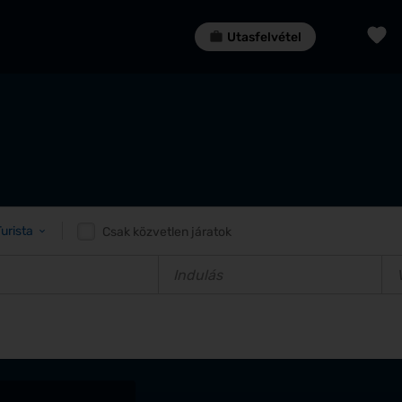
Utasfelvétel
Turista
Csak közvetlen járatok