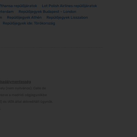
fthansa repülőjáratok
Lot Polish Airlines repülőjáratok
zterdam
Repülőjegyek Budapest – London
am
Repülőjegyek Athén
Repülőjegyek Lisszabon
Repülőjegyek ide: Törökország
kadálymentesség
ly (nem nyilvános): Calle de
gyezve a madridi cégjegyzékbe
 és IATA által akkreditált ügynök.
t
.