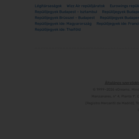
Légitársaságok
Wizz Air repülőjáratok
Eurowings repül
Repülőjegyek Budapest – Isztambul
Repülőjegyek Budape
Repülőjegyek Brüsszel – Budapest
Repülőjegyek Budape
Repülőjegyek ide: Magyarország
Repülőjegyek ide: Franc
Repülőjegyek ide: Thaiföld
Általános szerződés
© 1999–2026 eDreams. Minden
Manzanares, nº 4, Planta 1º,
(Registro Mercantil de Madrid), T