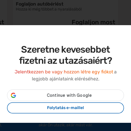
Foglaljon autóbérlést
Hozza ki még többet a nyaralásából
st
Foglaljon most
Szeretne kevesebbet
fizetni az utazásaiért?
Miért foglaljon az eDreamsnél?
Jelentkezzen be vagy hozzon létre egy fiókot
a
legjobb ajánlataink eléréséhez.
Bármely járat követése élőben
Folytatás e-maillel
a
Minden fontos információ a világ bármely járatáról –
,
akár Ön utazik, akár mást vár.