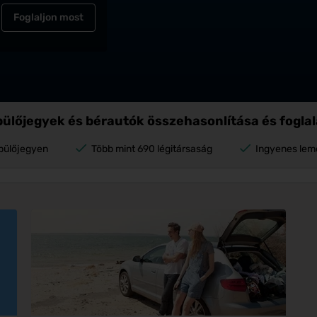
Foglaljon most
ülőjegyek és bérautók összehasonlítása és fogla
pülőjegyen
Több mint 690 légitársaság
Ingyenes lem