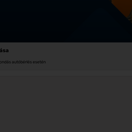
lása
ondás autóbérlés esetén