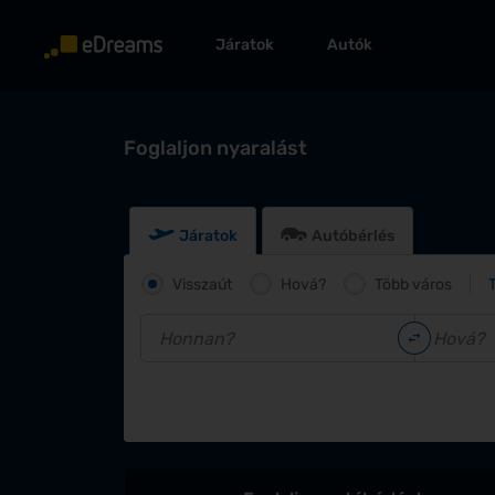
Járatok
Autók
Foglaljon nyaralást
Járatok
Autóbérlés
Visszaút
Hová?
Több város