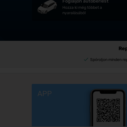
Foglaljon autóbérlést
Hozza ki még többet a
nyaralásából
Rep
Spóroljon minden re