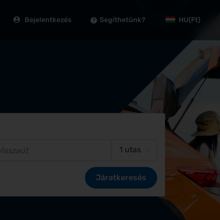
Bejelentkezés
Segíthetünk?
HU
(Ft)
1 utas
Járatkeresés