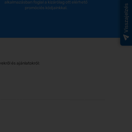
alkalmazásban foglal a kizárólag ott elérhető
Visszajelzés
promóciós kódjainkkal.
kről és ajánlatokról: