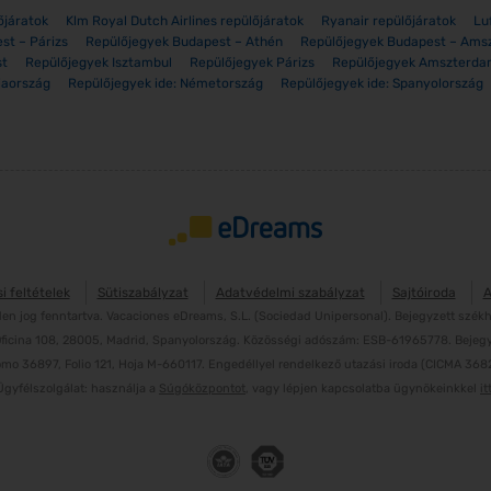
őjáratok
Klm Royal Dutch Airlines repülőjáratok
Ryanair repülőjáratok
Lu
st – Párizs
Repülőjegyek Budapest – Athén
Repülőjegyek Budapest – Ams
st
Repülőjegyek Isztambul
Repülőjegyek Párizs
Repülőjegyek Amszterd
iaország
Repülőjegyek ide: Németország
Repülőjegyek ide: Spanyolország
i feltételek
Sütiszabályzat
Adatvédelmi szabályzat
Sajtóiroda
A
 jog fenntartva. Vacaciones eDreams, S.L. (Sociedad Unipersonal). Bejegyzett székhe
 Oficina 108, 28005, Madrid, Spanyolország. Közösségi adószám: ESB-61965778. Beje
omo 36897, Folio 121, Hoja M-660117. Engedéllyel rendelkező utazási iroda (CICMA 3682)
Ügyfélszolgálat: használja a
Súgóközpontot
, vagy lépjen kapcsolatba ügynökeinkkel
it