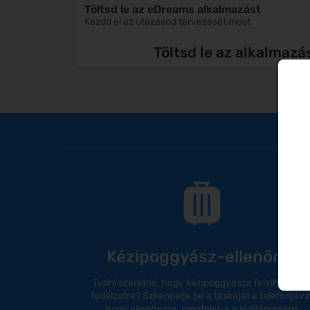
Töltsd le az eDreams alkalmazást
Kezdd el az utazásod tervezését most
Töltsd le az alkalmazá
Kézipoggyász-ellenőrző
Tudni szeretné, hogy kézipoggyásza felvihető-e 
fedélzetre? Szkennelje be a táskáját a telefonjával
hogy ellenőrizze, megfelel-e a légitársasága