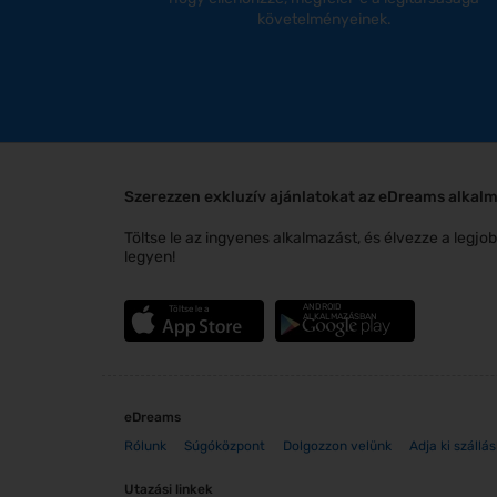
követelményeinek.
Szerezzen exkluzív ajánlatokat az eDreams alkal
Töltse le az ingyenes alkalmazást, és élvezze a legj
legyen!
ANDROID
Töltse le a
ALKALMAZÁSBAN
eDreams
Rólunk
Súgóközpont
Dolgozzon velünk
Adja ki szállá
Utazási linkek