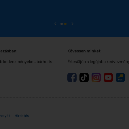
mazásban!
Kövessen minket
obb kedvezményeket, bárhol is
Értesüljön a legújabb kedvezménye
shelyét
Hirdetés