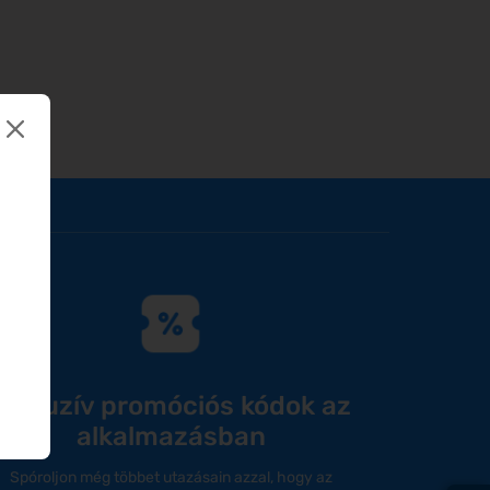
Exkluzív promóciós kódok az
alkalmazásban
Spóroljon még többet utazásain azzal, hogy az