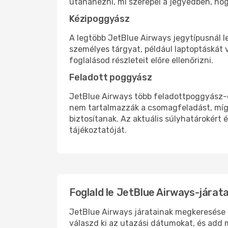
utánanézni, mi szerepel a jegyedben, hogy
Kézipoggyász
A legtöbb JetBlue Airways jegytípusnál l
személyes tárgyat, például laptoptáskát 
foglalásod részleteit előre ellenőrizni.
Feladott poggyász
JetBlue Airways több feladottpoggyász-op
nem tartalmazzák a csomagfeladást, míg
biztosítanak. Az aktuális súlyhatárokért é
tájékoztatóját.
Foglald le JetBlue Airways-járat
JetBlue Airways járatainak megkeresése é
válaszd ki az utazási dátumokat, és add 