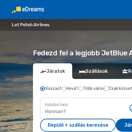
Lot Polish Airlines
Fedezd fel a legjobb JetBlue
Járatok
Szállások
R
Visszaút
Hová?
Több város
Csak közvet
Indulási hely
Repülő + szállás keresése
Já