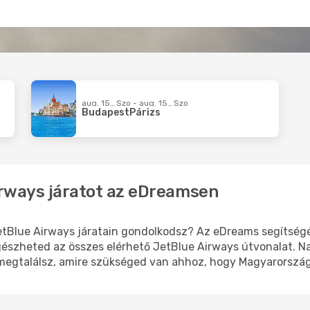
aug. 15., Szo - aug. 15., Szo
Budapest
Párizs
Airways járatot az eDreamsen
etBlue Airways járatain gondolkodsz? Az eDreams segítségé
gészheted az összes elérhető JetBlue Airways útvonalat. N
 megtalálsz, amire szükséged van ahhoz, hogy Magyarország