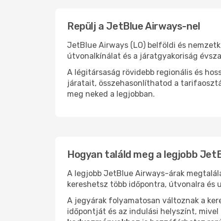
Repülj a JetBlue Airways-nel
JetBlue Airways (LO) belföldi és nemzetkö
útvonalkínálat és a járatgyakoriság évsz
A légitársaság rövidebb regionális és h
járatait, összehasonlíthatod a tarifaoszt
meg neked a legjobban.
Hogyan találd meg a legjobb Jet
A legjobb JetBlue Airways-árak megtalál
kereshetsz több időpontra, útvonalra és u
A jegyárak folyamatosan változnak a ker
időpontját és az indulási helyszínt, mive