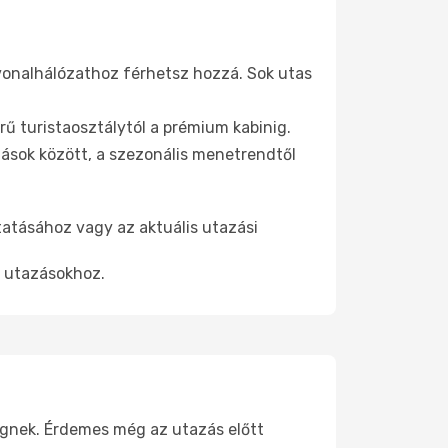
vonalhálózathoz férhetsz hozzá. Sok utas
ű turistaosztálytól a prémium kabinig.
ások között, a szezonális menetrendtől
tatásához vagy az aktuális utazási
t utazásokhoz.
üggnek. Érdemes még az utazás előtt