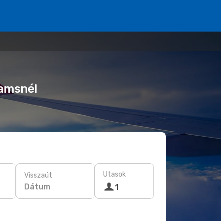
eamsnél
Utasok
Visszaút
Dátum
1