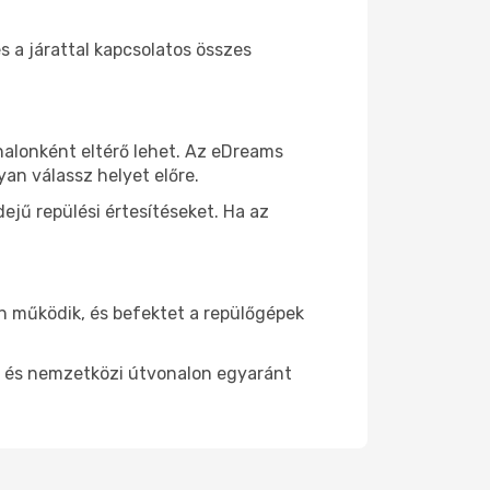
s a járattal kapcsolatos összes
onalonként eltérő lehet. Az eDreams
an válassz helyet előre.
ejű repülési értesítéseket. Ha az
n működik, és befektet a repülőgépek
di és nemzetközi útvonalon egyaránt