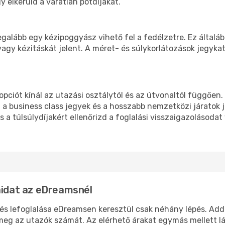
 elkerüld a váratlan pótdíjakat.
egalább egy kézipoggyász vihető fel a fedélzetre. Ez általá
vagy kézitáskát jelent. A méret- és súlykorlátozások jegyka
ciót kínál az utazási osztálytól és az útvonaltól függően
 a business class jegyek és a hosszabb nemzetközi járato
s a túlsúlydíjakért ellenőrizd a foglalási visszaigazolásodat
aidat az eDreamsnél
s lefoglalása eDreamsen keresztül csak néhány lépés. Add 
meg az utazók számát. Az elérhető árakat egymás mellett lá