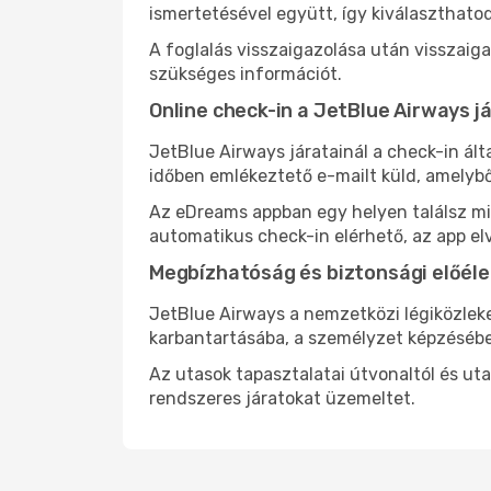
ismertetésével együtt, így kiválaszthato
A foglalás visszaigazolása után visszaig
szükséges információt.
Online check-in a JetBlue Airways j
JetBlue Airways járatainál a check-in ált
időben emlékeztető e-mailt küld, amelybő
Az eDreams appban egy helyen találsz mind
automatikus check-in elérhető, az app el
Megbízhatóság és biztonsági előéle
JetBlue Airways a nemzetközi légiközlek
karbantartásába, a személyzet képzésébe
Az utasok tapasztalatai útvonaltól és ut
rendszeres járatokat üzemeltet.