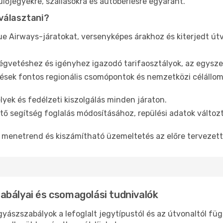
lőjegyekre, szállásokra és autóbérlésre egyaránt.
választani?
ue Airways-járatokat, versenyképes árakhoz és kiterjedt út
gvetéshez és igényhez igazodó tarifaosztályok, az egyszer
sek fontos regionális csomópontok és nemzetközi célállom
yek és fedélzeti kiszolgálás minden járaton.
ő segítség foglalás módosításához, repülési adatok változ
menetrend és kiszámítható üzemeltetés az előre tervezet
abályai és csomagolási tudnivalók
yászszabályok a lefoglalt jegytípustól és az útvonaltól f