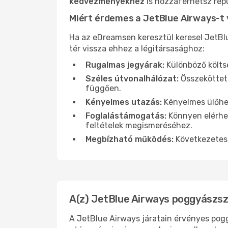
kedvezményekhez
is hozzáférhetsz repü
Miért érdemes a JetBlue Airways-t 
Ha az eDreamsen keresztül keresel JetBl
tér vissza ehhez a légitársasághoz:
Rugalmas jegyárak:
Különböző költsé
Széles útvonalhálózat:
Összekötteté
függően.
Kényelmes utazás:
Kényelmes ülőhel
Foglalástámogatás:
Könnyen elérhet
feltételek megismeréséhez.
Megbízható működés:
Következetes 
A(z) JetBlue Airways poggyászsz
A JetBlue Airways járatain érvényes pogg