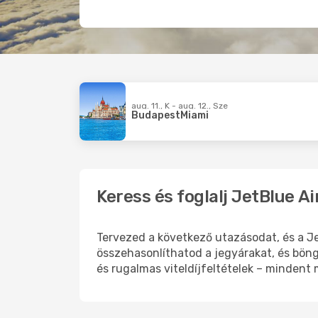
aug. 11., K - aug. 12., Sze
Budapest
Miami
Keress és foglalj JetBlue 
Tervezed a következő utazásodat, és a J
összehasonlíthatod a jegyárakat, és bön
és rugalmas viteldíjfeltételek – mindent