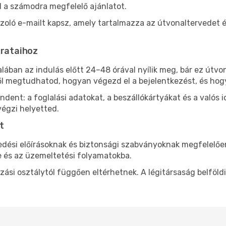
d a számodra megfelelő ajánlatot.
azoló e-mailt kapsz, amely tartalmazza az útvonaltervedet é
árataihoz
alában az indulás előtt 24–48 órával nyílik meg, bár ez útv
l megtudhatod, hogyan végezd el a bejelentkezést, és hogy
ent: a foglalási adatokat, a beszállókártyákat és a valós id
végzi helyetted.
t
edési előírásoknak és biztonsági szabványoknak megfelelőe
 és az üzemeltetési folyamatokba.
azási osztálytól függően eltérhetnek. A légitársaság belföl