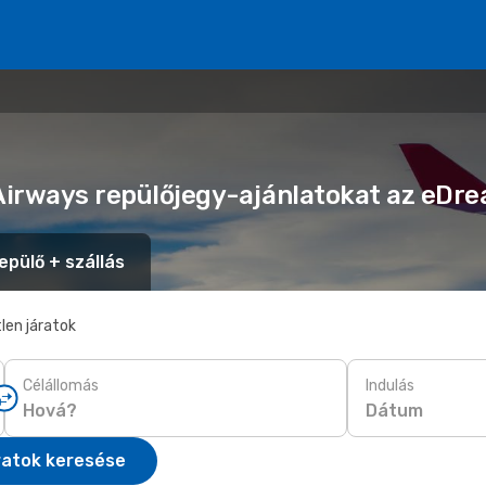
 Airways repülőjegy-ajánlatokat az eDr
epülő + szállás
len járatok
Célállomás
Indulás
Dátum
ratok keresése