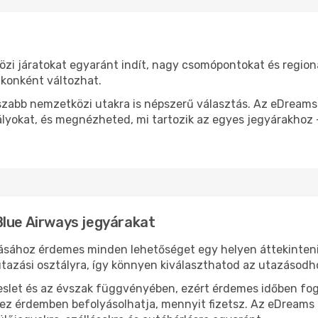
zi járatokat egyaránt indít, nagy csomópontokat és regionál
akonként változhat.
osszabb nemzetközi utakra is népszerű választás. Az eDrea
ályokat, és megnézheted, mi tartozik az egyes jegyárakhoz –
Blue Airways jegyárakat
ásához érdemes minden lehetőséget egy helyen áttekinteni
tazási osztályra, így könnyen kiválaszthatod az utazásodho
eslet és az évszak függvényében, ezért érdemes időben fog
l ez érdemben befolyásolhatja, mennyit fizetsz. Az eDreams