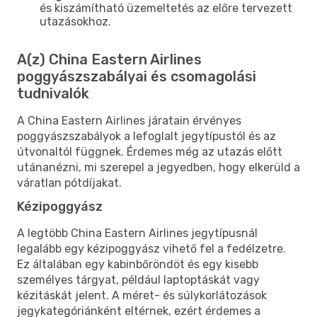
és kiszámítható üzemeltetés az előre tervezett
utazásokhoz.
A(z) China Eastern Airlines
poggyászszabályai és csomagolási
tudnivalók
A China Eastern Airlines járatain érvényes
poggyászszabályok a lefoglalt jegytípustól és az
útvonaltól függnek. Érdemes még az utazás előtt
utánanézni, mi szerepel a jegyedben, hogy elkerüld a
váratlan pótdíjakat.
Kézipoggyász
A legtöbb China Eastern Airlines jegytípusnál
legalább egy kézipoggyász vihető fel a fedélzetre.
Ez általában egy kabinbőröndöt és egy kisebb
személyes tárgyat, például laptoptáskát vagy
kézitáskát jelent. A méret- és súlykorlátozások
jegykategóriánként eltérnek, ezért érdemes a