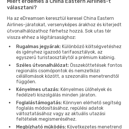
Miért érdemes a China Eastern Airlines-t
választani?
Ha az eDreamsen keresztül keresel China Eastern
Airlines-járatokat, versenyképes árakhoz és kiterjedt
útvonalhálózathoz férhetsz hozzá. Sok utas tér
vissza ehhez a légitársasághoz:
Rugalmas jegyárak:
Különböző költségvetéshez
és igényhez igazodó tarifaosztályok, az
egyszerű turistaosztálytól a prémium kabinig.
Széles útvonalhálózat:
Összeköttetések fontos
regionális csomópontok és nemzetközi
célállomások között, a szezonális menetrendtől
függően.
Kényelmes utazás:
Kényelmes ülőhelyek és
fedélzeti kiszolgálás minden járaton.
Foglalástámogatás:
Könnyen elérhető segítség
foglalás módosításához, repülési adatok
változtatásához vagy az aktuális utazási
feltételek megismeréséhez.
Megbízható működés:
Következetes menetrend