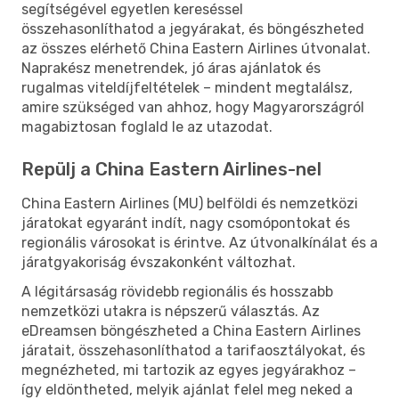
segítségével egyetlen kereséssel
összehasonlíthatod a jegyárakat, és böngészheted
az összes elérhető China Eastern Airlines útvonalat.
Naprakész menetrendek, jó áras ajánlatok és
rugalmas viteldíjfeltételek – mindent megtalálsz,
amire szükséged van ahhoz, hogy Magyarországról
magabiztosan foglald le az utazodat.
Repülj a China Eastern Airlines-nel
China Eastern Airlines (MU) belföldi és nemzetközi
járatokat egyaránt indít, nagy csomópontokat és
regionális városokat is érintve. Az útvonalkínálat és a
járatgyakoriság évszakonként változhat.
A légitársaság rövidebb regionális és hosszabb
nemzetközi utakra is népszerű választás. Az
eDreamsen böngészheted a China Eastern Airlines
járatait, összehasonlíthatod a tarifaosztályokat, és
megnézheted, mi tartozik az egyes jegyárakhoz –
így eldöntheted, melyik ajánlat felel meg neked a