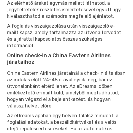
Az elérhető árakat egymás mellett láthatod, a
jegyfeltételek részletes ismertetésével együtt, így
kiválaszthatod a számodra megfelelő ajánlatot.
A foglalás visszaigazolása után visszaigazoló e-
mailt kapsz, amely tartalmazza az útvonaltervedet
és a járattal kapcsolatos összes szükséges
információt.
Online check-in a China Eastern Airlines
járataihoz
China Eastern Airlines járatainál a check-in általában
az indulás előtt 24–48 órával nyílik meg, bár ez
útvonalonként eltérő lehet. Az eDreams időben
emlékeztető e-mailt küld, amelyből megtudhatod,
hogyan végezd el a bejelentkezést, és hogyan
válassz helyet előre.
Az eDreams appban egy helyen találsz mindent: a
foglalási adatokat, a beszállókártyákat és a valós
idejű repülési értesítéseket. Ha az automatikus