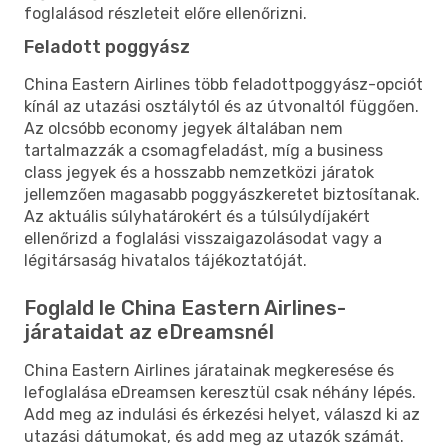
foglalásod részleteit előre ellenőrizni.
Feladott poggyász
China Eastern Airlines több feladottpoggyász-opciót
kínál az utazási osztálytól és az útvonaltól függően.
Az olcsóbb economy jegyek általában nem
tartalmazzák a csomagfeladást, míg a business
class jegyek és a hosszabb nemzetközi járatok
jellemzően magasabb poggyászkeretet biztosítanak.
Az aktuális súlyhatárokért és a túlsúlydíjakért
ellenőrizd a foglalási visszaigazolásodat vagy a
légitársaság hivatalos tájékoztatóját.
Foglald le China Eastern Airlines-
járataidat az eDreamsnél
China Eastern Airlines járatainak megkeresése és
lefoglalása eDreamsen keresztül csak néhány lépés.
Add meg az indulási és érkezési helyet, válaszd ki az
utazási dátumokat, és add meg az utazók számát.