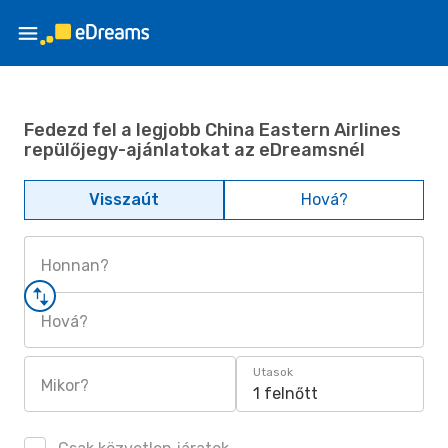
Fedezd fel a legjobb China Eastern Airlines
repülőjegy-ajánlatokat az eDreamsnél
Visszaút
Hová?
Honnan?
Hová?
Utasok
Mikor?
1 felnőtt