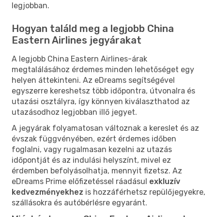
legjobban.
Hogyan találd meg a legjobb China
Eastern Airlines jegyárakat
A legjobb China Eastern Airlines-árak
megtalálásához érdemes minden lehetőséget egy
helyen áttekinteni. Az eDreams segítségével
egyszerre kereshetsz több időpontra, útvonalra és
utazási osztályra, így könnyen kiválaszthatod az
utazásodhoz legjobban illő jegyet.
A jegyárak folyamatosan változnak a kereslet és az
évszak függvényében, ezért érdemes időben
foglalni, vagy rugalmasan kezelni az utazás
időpontját és az indulási helyszínt, mivel ez
érdemben befolyásolhatja, mennyit fizetsz. Az
eDreams Prime előfizetéssel ráadásul
exkluzív
kedvezményekhez
is hozzáférhetsz repülőjegyekre,
szállásokra és autóbérlésre egyaránt.