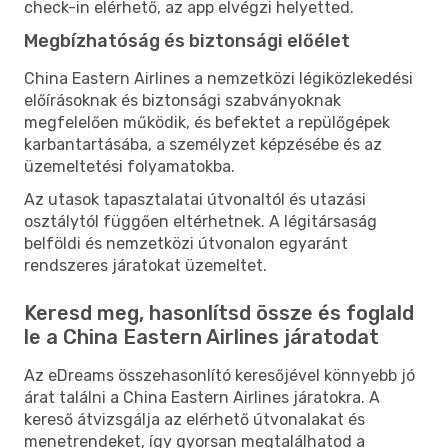
check-in elérhető, az app elvégzi helyetted.
Megbízhatóság és biztonsági előélet
China Eastern Airlines a nemzetközi légiközlekedési
előírásoknak és biztonsági szabványoknak
megfelelően működik, és befektet a repülőgépek
karbantartásába, a személyzet képzésébe és az
üzemeltetési folyamatokba.
Az utasok tapasztalatai útvonaltól és utazási
osztálytól függően eltérhetnek. A légitársaság
belföldi és nemzetközi útvonalon egyaránt
rendszeres járatokat üzemeltet.
Keresd meg, hasonlítsd össze és foglald
le a China Eastern Airlines járatodat
Az eDreams összehasonlító keresőjével könnyebb jó
árat találni a China Eastern Airlines járatokra. A
kereső átvizsgálja az elérhető útvonalakat és
menetrendeket, így gyorsan megtalálhatod a