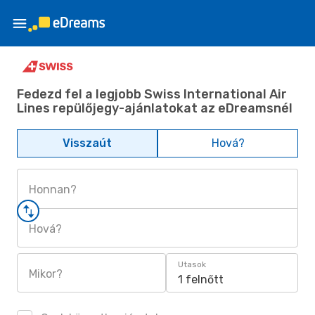
Fedezd fel a legjobb Swiss International Air
Lines repülőjegy-ajánlatokat az eDreamsnél
Visszaút
Hová?
Honnan?
Hová?
Utasok
Mikor?
1 felnőtt