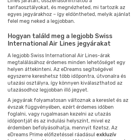
Lines járatait, összehasonlíthatod a
tarifaosztályokat, és megnézheted, mi tartozik az
egyes jegyárakhoz – így eldöntheted, melyik ajánlat
felel meg neked a legjobban.
Hogyan találd meg a legjobb Swiss
International Air Lines jegyárakat
A legjobb Swiss International Air Lines-árak
megtalálásához érdemes minden lehetőséget egy
helyen áttekinteni. Az eDreams segítségével
egyszerre kereshetsz több időpontra, útvonalra és
utazási osztályra, így könnyen kiválaszthatod az
utazásodhoz legjobban illő jegyet.
A jegyárak folyamatosan változnak a kereslet és az
évszak függvényében, ezért érdemes időben
foglalni, vagy rugalmasan kezelni az utazás
időpontját és az indulási helyszínt, mivel ez
érdemben befolyásolhatja, mennyit fizetsz. Az
eDreams Prime előfizetéssel ráadásul
exkluzív