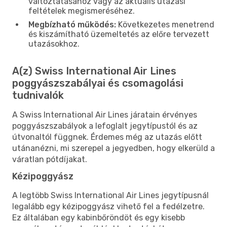
változtatásához vagy az aktuális utazási
feltételek megismeréséhez.
Megbízható működés:
Következetes menetrend
és kiszámítható üzemeltetés az előre tervezett
utazásokhoz.
A(z) Swiss International Air Lines
poggyászszabályai és csomagolási
tudnivalók
A Swiss International Air Lines járatain érvényes
poggyászszabályok a lefoglalt jegytípustól és az
útvonaltól függnek. Érdemes még az utazás előtt
utánanézni, mi szerepel a jegyedben, hogy elkerüld a
váratlan pótdíjakat.
Kézipoggyász
A legtöbb Swiss International Air Lines jegytípusnál
legalább egy kézipoggyász vihető fel a fedélzetre.
Ez általában egy kabinbőröndöt és egy kisebb