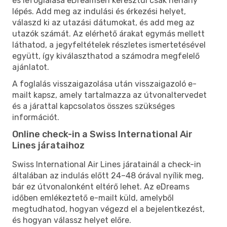
és lefoglalása eDreamsen keresztül csak néhány
lépés. Add meg az indulási és érkezési helyet,
válaszd ki az utazási dátumokat, és add meg az
utazók számát. Az elérhető árakat egymás mellett
láthatod, a jegyfeltételek részletes ismertetésével
együtt, így kiválaszthatod a számodra megfelelő
ajánlatot.
A foglalás visszaigazolása után visszaigazoló e-
mailt kapsz, amely tartalmazza az útvonaltervedet
és a járattal kapcsolatos összes szükséges
információt.
Online check-in a Swiss International Air
Lines járataihoz
Swiss International Air Lines járatainál a check-in
általában az indulás előtt 24–48 órával nyílik meg,
bár ez útvonalonként eltérő lehet. Az eDreams
időben emlékeztető e-mailt küld, amelyből
megtudhatod, hogyan végezd el a bejelentkezést,
és hogyan válassz helyet előre.