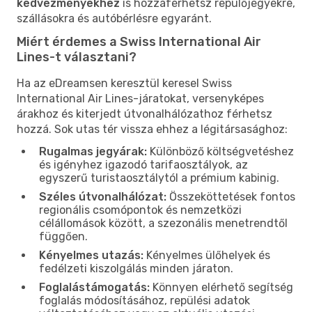
kedvezményekhez
is hozzáférhetsz repülőjegyekre,
szállásokra és autóbérlésre egyaránt.
Miért érdemes a Swiss International Air
Lines-t választani?
Ha az eDreamsen keresztül keresel Swiss
International Air Lines-járatokat, versenyképes
árakhoz és kiterjedt útvonalhálózathoz férhetsz
hozzá. Sok utas tér vissza ehhez a légitársasághoz:
Rugalmas jegyárak:
Különböző költségvetéshez
és igényhez igazodó tarifaosztályok, az
egyszerű turistaosztálytól a prémium kabinig.
Széles útvonalhálózat:
Összeköttetések fontos
regionális csomópontok és nemzetközi
célállomások között, a szezonális menetrendtől
függően.
Kényelmes utazás:
Kényelmes ülőhelyek és
fedélzeti kiszolgálás minden járaton.
Foglalástámogatás:
Könnyen elérhető segítség
foglalás módosításához, repülési adatok