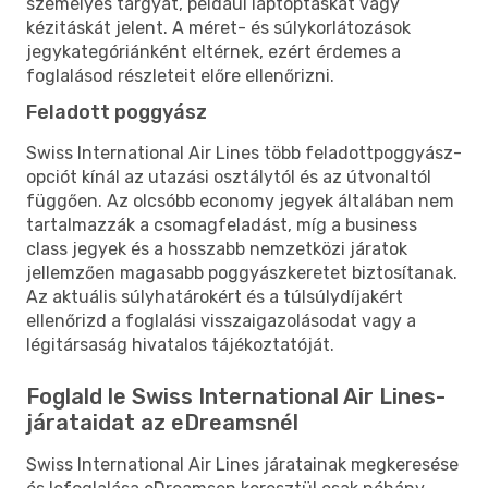
személyes tárgyat, például laptoptáskát vagy
kézitáskát jelent. A méret- és súlykorlátozások
jegykategóriánként eltérnek, ezért érdemes a
foglalásod részleteit előre ellenőrizni.
Feladott poggyász
Swiss International Air Lines több feladottpoggyász-
opciót kínál az utazási osztálytól és az útvonaltól
függően. Az olcsóbb economy jegyek általában nem
tartalmazzák a csomagfeladást, míg a business
class jegyek és a hosszabb nemzetközi járatok
jellemzően magasabb poggyászkeretet biztosítanak.
Az aktuális súlyhatárokért és a túlsúlydíjakért
ellenőrizd a foglalási visszaigazolásodat vagy a
légitársaság hivatalos tájékoztatóját.
Foglald le Swiss International Air Lines-
járataidat az eDreamsnél
Swiss International Air Lines járatainak megkeresése