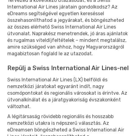
Tervezed a következő utazásodat, és a Swiss
International Air Lines járatain gondolkodsz? Az
eDreams segítségével egyetlen kereséssel
összehasonlíthatod a jegyárakat, és böngészheted
az összes elérhető Swiss International Air Lines
útvonalat. Naprakész menetrendek, jó áras ajánlatok
és rugalmas viteldíjfeltételek – mindent megtalálsz,
amire szükséged van ahhoz, hogy Magyarországról
magabiztosan foglald le az utazodat.
Repülj a Swiss International Air Lines-nel
Swiss International Air Lines (LX) belföldi és
nemzetközi járatokat egyaránt indít, nagy
csomópontokat és regionális városokat is érintve. Az
útvonalkínálat és a járatgyakoriság évszakonként
változhat.
A légitársaság rövidebb regionális és hosszabb
nemzetközi utakra is népszerű választás. Az
eDreamsen böngészheted a Swiss International Air