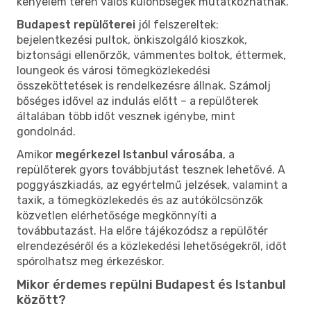
kényelem terén valós különbségek mutatkozhatnak.
Budapest repülőterei
jól felszereltek:
bejelentkezési pultok, önkiszolgáló kioszkok,
biztonsági ellenőrzők, vámmentes boltok, éttermek,
loungeok és városi tömegközlekedési
összeköttetések is rendelkezésre állnak. Számolj
bőséges idővel az indulás előtt – a repülőterek
általában több időt vesznek igénybe, mint
gondolnád.
Amikor
megérkezel Istanbul városába
, a
repülőterek gyors továbbjutást tesznek lehetővé. A
poggyászkiadás, az egyértelmű jelzések, valamint a
taxik, a tömegközlekedés és az autókölcsönzők
közvetlen elérhetősége megkönnyíti a
továbbutazást. Ha előre tájékozódsz a repülőtér
elrendezéséről és a közlekedési lehetőségekről, időt
spórolhatsz meg érkezéskor.
Mikor érdemes repülni Budapest és Istanbul
között?