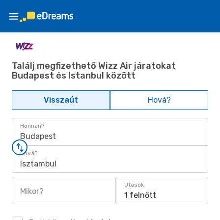
Találj megfizethető Wizz Air járatokat
Budapest és Istanbul között
Visszaút
Hová?
Honnan?
Budapest
Hová?
Isztambul
Utasok
Mikor?
1 felnőtt