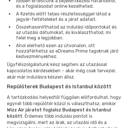
Időben értesítünk a bejelentkezési határidőről,
és a foglalásodat online kezelheted.
A fizetés előtt teljes részletességgel látod a
jegyár-feltételeket és a járat adatait.
Összehasonlíthatod az indulási időpontokat és
az utazási dátumokat, és kiválaszthatod, mi
felel meg a legjobban.
Ahol elérhető ezen az útvonalon, ott
hozzáférhetsz az eDreams Prime tagoknak járó
kedvezményekhez.
Ügyfélszolgálatunk kész segíteni az utazással
kapcsolatos kérdésekben – akár még csak tervezel,
akár már indulásra készen állsz.
Repülőterek Budapest és Istanbul között
A tartózkodási helyedtől függően előfordulhat, hogy
egynél több repülőtér közül is választhatsz, amikor
Wizz Air járatot foglalsz Budapest és Istanbul
között
. Érdemes több indulási pontot is
megvizsgálni, mert az árak, az utazási idő és a