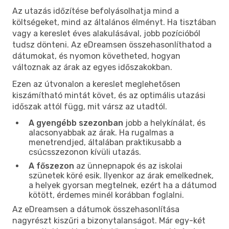
Az utazás időzítése befolyásolhatja mind a
költségeket, mind az általános élményt. Ha tisztában
vagy a kereslet éves alakulásával, jobb pozícióból
tudsz dönteni. Az eDreamsen összehasonlíthatod a
dátumokat, és nyomon követheted, hogyan
változnak az árak az egyes időszakokban.
Ezen az útvonalon a kereslet meglehetősen
kiszámítható mintát követ, és az optimális utazási
időszak attól függ, mit vársz az utadtól.
A gyengébb szezonban
jobb a helykínálat, és
alacsonyabbak az árak. Ha rugalmas a
menetrendjed, általában praktikusabb a
csúcsszezonon kívüli utazás.
A főszezon
az ünnepnapok és az iskolai
szünetek köré esik. Ilyenkor az árak emelkednek,
a helyek gyorsan megtelnek, ezért ha a dátumod
kötött, érdemes minél korábban foglalni.
Az eDreamsen a dátumok összehasonlítása
nagyrészt kiszűri a bizonytalanságot. Már egy-két