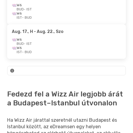
W6
BUD
- IST
W6
IST
- BUD
Aug. 17., H
- Aug. 22., Szo
W6
BUD
- IST
W6
IST
- BUD
Fedezd fel a Wizz Air legjobb árát
a Budapest–Istanbul útvonalon
Ha Wizz Air járattal szeretnél utazni Budapest és
Istanbul között, az eDreamsen egy helyen