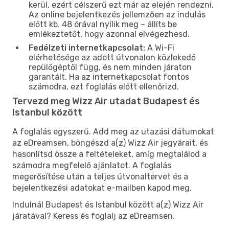
kerül, ezért célszerű ezt már az elején rendezni.
Az online bejelentkezés jellemzően az indulás
előtt kb. 48 órával nyílik meg – állíts be
emlékeztetőt, hogy azonnal elvégezhesd.
Fedélzeti internetkapcsolat:
A Wi-Fi
elérhetősége az adott útvonalon közlekedő
repülőgéptől függ, és nem minden járaton
garantált. Ha az internetkapcsolat fontos
számodra, ezt foglalás előtt ellenőrizd.
Tervezd meg Wizz Air utadat Budapest és
Istanbul között
A foglalás egyszerű. Add meg az utazási dátumokat
az eDreamsen, böngészd a(z) Wizz Air jegyárait, és
hasonlítsd össze a feltételeket, amíg megtalálod a
számodra megfelelő ajánlatot. A foglalás
megerősítése után a teljes útvonaltervet és a
bejelentkezési adatokat e-mailben kapod meg.
Indulnál Budapest és Istanbul között a(z) Wizz Air
járatával? Keress és foglalj az eDreamsen.