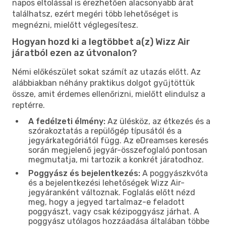
napos eltolással is érezhetően alacsonyabb árat
találhatsz, ezért megéri több lehetőséget is
megnézni, mielőtt véglegesítesz.
Hogyan hozd ki a legtöbbet a(z) Wizz Air
járatból ezen az útvonalon?
Némi előkészület sokat számít az utazás előtt. Az
alábbiakban néhány praktikus dolgot gyűjtöttük
össze, amit érdemes ellenőrizni, mielőtt elindulsz a
reptérre.
A fedélzeti élmény:
Az ülésköz, az étkezés és a
szórakoztatás a repülőgép típusától és a
jegyárkategóriától függ. Az eDreamses keresés
során megjelenő jegyár-összefoglaló pontosan
megmutatja, mi tartozik a konkrét járatodhoz.
Poggyász és bejelentkezés:
A poggyászkvóta
és a bejelentkezési lehetőségek Wizz Air-
jegyáranként változnak. Foglalás előtt nézd
meg, hogy a jegyed tartalmaz-e feladott
poggyászt, vagy csak kézipoggyász járhat. A
poggyász utólagos hozzáadása általában többe