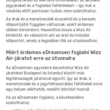
böngészheted az elérhető útvonalakat, az aktuális
jegyárakat és a foglalási feltételeket – így már a
vásárlás előtt pontosan tudod, mire számíthatsz.
Az árak és a menetrendek évszaktól és a keresés
időpontjától függően változnak, ezért érdemes
időben körülnézni. Hasonlítsd össze a Wizz Air
kínálatát, és válaszd ki azt az árat és indulási
időpontot, amely a legjobban illik az utazásodhoz.
Miért érdemes eDreamsen foglalni Wizz
Air-járatot erre az útvonalra
Az eDreamsen egyszerre kereshetsz Wizz Air
járatokat Budapest és Istanbul között más
légitársaságok járataival együtt, így az árak, a
menetrendek és a jegyfelhasználási feltételek mind
egy helyen elérhetők, mielőtt döntést hoznál.
Ha az eDreamsen foglalsz, a következőkre
számíthatsz: