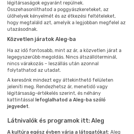
légitársaságok egyaránt repülnek.
Összehasonlíthatod a poggyászkereteket, az
ülőhelyek kényelmét és az étkezési feltételeket,
hogy megtaláld azt, amelyik a legjobban megfelel az
utazásodnak.
Közvetlen járatok Aleg-ba
Ha az idő fontosabb, mint az ár, a közvetlen járat a
legegyszerűbb megoldás. Nincs átszállóterminál,
nincs várakozás – leszállás után azonnal
folytathatod az utadat.
A keresőnk mindezt egy áttekinthető felületen
jeleníti meg. Rendezhetsz ár, menetidő vagy
légitársaság-értékelés szerint, és néhány
kattintással
lefoglalhatod a Aleg-ba szóló
jegyedet
.
Látnivalók és programok itt: Aleg
A kultúra egész évben várja a látogatókat
: Aleg