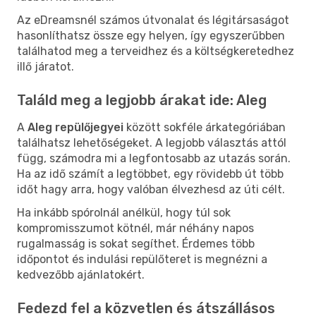
Az eDreamsnél számos útvonalat és légitársaságot
hasonlíthatsz össze egy helyen, így egyszerűbben
találhatod meg a terveidhez és a költségkeretedhez
illő járatot.
Találd meg a legjobb árakat ide: Aleg
A
Aleg repülőjegyei
között sokféle árkategóriában
találhatsz lehetőségeket. A legjobb választás attól
függ, számodra mi a legfontosabb az utazás során.
Ha az idő számít a legtöbbet, egy rövidebb út több
időt hagy arra, hogy valóban élvezhesd az úti célt.
Ha inkább spórolnál anélkül, hogy túl sok
kompromisszumot kötnél, már néhány napos
rugalmasság is sokat segíthet. Érdemes több
időpontot és indulási repülőteret is megnézni a
kedvezőbb ajánlatokért.
Fedezd fel a közvetlen és átszállásos