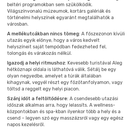
beltéri programokban sem szűkölködik.
Világszínvonalú múzeumok, kortárs galériák és
történelmi helyszínek egyaránt megtalálhatók a
városban.
A mellékutcákban nincs tömeg
: A főszezonon kívüli
utazás egyik előnye, hogy a város kedvelt
helyszíneit saját tempódban fedezheted fel,
tolongás és várakozás nélkül.
Igazodj a helyi ritmushoz
: Kevesebb turistával Aleg
hétköznapi oldala is láthatóvá válik. Sétálj be egy
olyan negyedbe, amelyet a túrák általában
kihagynak, vegyél részt egy főzőtanfolyamon, vagy
töltsd a reggelt egy helyi piacon.
Szánj időt a feltöltődésre
: A csendesebb utazási
időszak alkalmas arra, hogy lelassíts. A wellness-
központokban és spa-kban ilyenkor több a hely és a
csend – legyen szó egy masszázsról vagy egy egész
napos kezelésről.