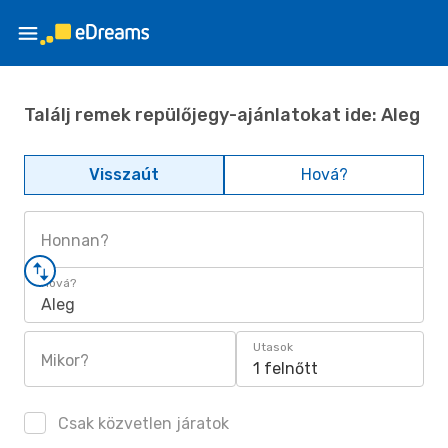
Találj remek repülőjegy-ajánlatokat ide: Aleg
Visszaút
Hová?
Honnan?
Hová?
Aleg
Utasok
Mikor?
1 felnőtt
Csak közvetlen járatok