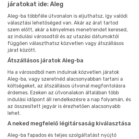
járatokat ide: Aleg
Aleg-ba többféle útvonalon is eljuthatsz, így valódi
választási lehetőséged van. Akár az árat tartod
szem előtt, akár a kényelmes menetrendet keresed,
az indulási városodtól és az utazási dátumoktól
függően választhatsz közvetlen vagy átszállásos
járat között.
Átszállásos járatok Aleg-ba
Ha a városodból nem indulnak közvetlen járatok
Aleg-ba, vagy szeretnéd alacsonyabban tartani a
költségeket, az átszállásos útvonal megfontolásra
érdemes. Ezeken az útvonalakon általában több
indulási időpont áll rendelkezésre a nap folyamán, és
az összesített jegyár is érezhetően alacsonyabb
lehet.
A neked megfelelő légitársaság kiválasztása
Aleg-ba fapados és teljes szolgáltatást nyújtó