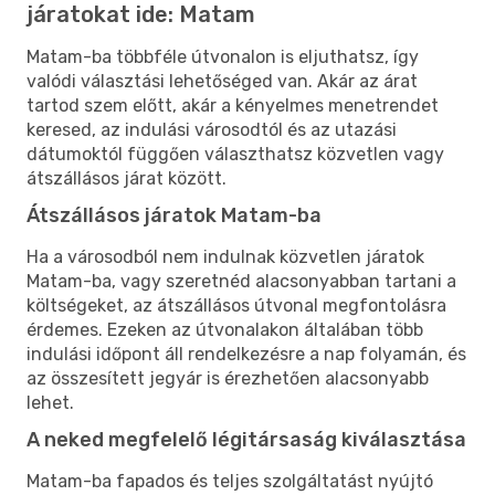
járatokat ide: Matam
Matam-ba többféle útvonalon is eljuthatsz, így
valódi választási lehetőséged van. Akár az árat
tartod szem előtt, akár a kényelmes menetrendet
keresed, az indulási városodtól és az utazási
dátumoktól függően választhatsz közvetlen vagy
átszállásos járat között.
Átszállásos járatok Matam-ba
Ha a városodból nem indulnak közvetlen járatok
Matam-ba, vagy szeretnéd alacsonyabban tartani a
költségeket, az átszállásos útvonal megfontolásra
érdemes. Ezeken az útvonalakon általában több
indulási időpont áll rendelkezésre a nap folyamán, és
az összesített jegyár is érezhetően alacsonyabb
lehet.
A neked megfelelő légitársaság kiválasztása
Matam-ba fapados és teljes szolgáltatást nyújtó