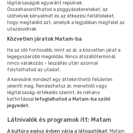
légitársaságok egyaránt repülnek.
Összehasonlíthatod a poggyászkereteket, az
ülőhelyek kényelmét és az étkezési feltételeket,
hogy megtaláld azt, amelyik a legjobban megfelel az
utazásodnak.
Közvetlen járatok Matam-ba
Ha az idő fontosabb, mint az ár, a közvetlen járat a
legegyszerűbb megoldás. Nincs átszállóterminál,
nincs várakozás – leszállás után azonnal
folytathatod az utadat.
A keresőnk mindezt egy áttekinthető felületen
jeleníti meg. Rendezhetsz ár, menetidő vagy
légitársaság-értékelés szerint, és néhány
kattintással
lefoglalhatod a Matam-ba szóló
jegyedet
.
Látnivalók és programok itt: Matam
A kultúra egész évben várja a látogatókat
: Matam