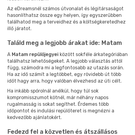
Az eDreamsnél számos útvonalat és légitársaságot
hasonlíthatsz össze egy helyen, így egyszerűbben
találhatod meg a terveidhez és a költségkeretedhez
illő járatot.
Találd meg a legjobb árakat ide: Matam
A
Matam repülőjegyei
között sokféle árkategóriában
találhatsz lehetőségeket. A legjobb választás attól
függ, számodra mi a legfontosabb az utazás során.
Ha az idő számít a legtöbbet, egy rövidebb út több
időt hagy arra, hogy valóban élvezhesd az úti célt.
Ha inkább spórolnál anélkül, hogy túl sok
kompromisszumot kötnél, már néhány napos
rugalmasság is sokat segíthet. Érdemes több
időpontot és indulási repülőteret is megnézni a
kedvezőbb ajánlatokért.
Fedezd fel a közvetlen és átszállásos