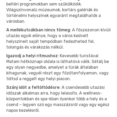
beltéri programokban sem szűkölködik.
Világszínvonalú múzeumok, kortárs galériák és
történelmi helyszínek egyaránt megtalálhatók a
városban.
A mellékutcákban nincs tömeg
: A főszezonon kívüli
utazás egyik előnye, hogy a város kedvelt
helyszíneit saját tempódban fedezheted fel,
tolongás és várakozás nélkül.
Igazodj a helyi ritmushoz
: Kevesebb turistával
Matam hétköznapi oldala is láthatóvá válik. Sétálj be
egy olyan negyedbe, amelyet a túrák általában
kihagynak, vegyél részt egy főzőtanfolyamon, vagy
töltsd a reggelt egy helyi piacon.
Szánj időt a feltöltődésre
: A csendesebb utazási
időszak alkalmas arra, hogy lelassíts. A wellness-
központokban és spa-kban ilyenkor több a hely és a
csend – legyen szó egy masszázsról vagy egy egész
napos kezelésről.