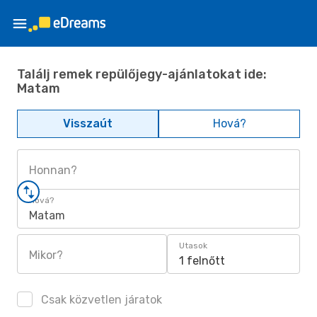
Találj remek repülőjegy-ajánlatokat ide:
Matam
Visszaút
Hová?
Honnan?
Hová?
Matam
Utasok
Mikor?
1 felnőtt
Csak közvetlen járatok