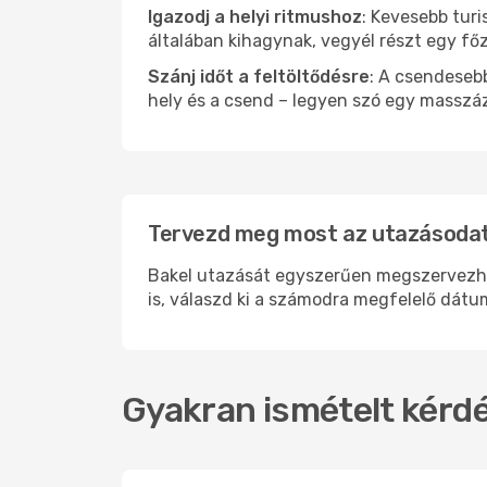
Igazodj a helyi ritmushoz
: Kevesebb turi
általában kihagynak, vegyél részt egy fő
Szánj időt a feltöltődésre
: A csendesebb
hely és a csend – legyen szó egy masszáz
Tervezd meg most az utazásodat 
Bakel utazását egyszerűen megszervezhete
is, válaszd ki a számodra megfelelő dátum
Gyakran ismételt kérdé