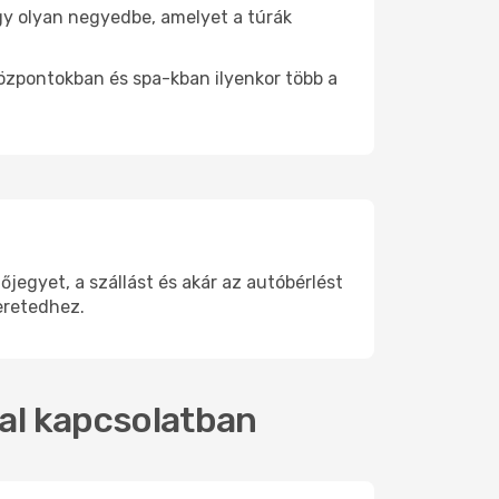
 egy olyan negyedbe, amelyet a túrák
központokban és spa-kban ilyenkor több a
egyet, a szállást és akár az autóbérlést
eretedhez.
kal kapcsolatban