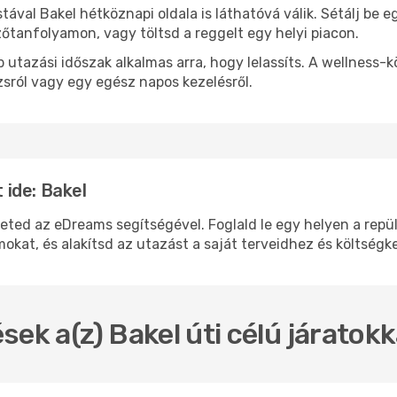
stával Bakel hétköznapi oldala is láthatóvá válik. Sétálj be
zőtanfolyamon, vagy töltsd a reggelt egy helyi piacon.
 utazási időszak alkalmas arra, hogy lelassíts. A wellness-
sról vagy egy egész napos kezelésről.
ide: Bakel
d az eDreams segítségével. Foglald le egy helyen a repülőj
okat, és alakítsd az utazást a saját terveidhez és költségk
sek a(z) Bakel úti célú járatok