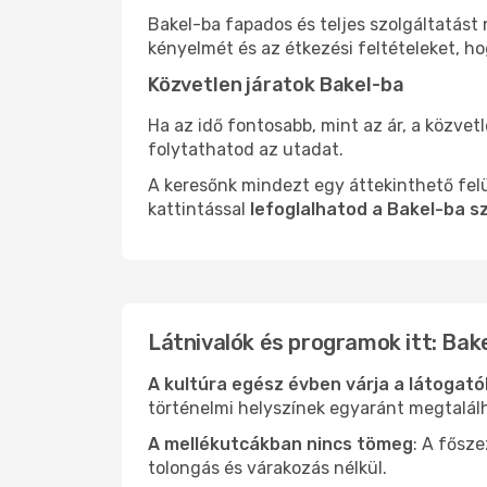
Bakel-ba fapados és teljes szolgáltatást
kényelmét és az étkezési feltételeket, h
Közvetlen járatok Bakel-ba
Ha az idő fontosabb, mint az ár, a közvet
folytathatod az utadat.
A keresőnk mindezt egy áttekinthető felü
kattintással
lefoglalhatod a Bakel-ba s
Látnivalók és programok itt: Bak
A kultúra egész évben várja a látogat
történelmi helyszínek egyaránt megtalál
A mellékutcákban nincs tömeg
: A fősz
tolongás és várakozás nélkül.