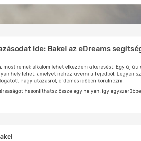
azásodat ide: Bakel az eDreams segítsé
n
, most remek alkalom lehet elkezdeni a keresést. Egy új út
yan hely lehet, amelyet nehéz kiverni a fejedből. Legyen sz
logatott nagy utazásról, érdemes időben körülnézni.
ársaságot hasonlíthatsz össze egy helyen, így egyszerűbbe
Bakel