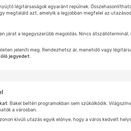
 nyújtó légitársaságok egyaránt repülnek. Összehasonlíthat
ogy megtaláld azt, amelyik a legjobban megfelel az utazáso
len járat a legegyszerűbb megoldás. Nincs átszállóterminál,
leten jeleníti meg. Rendezhetsz ár, menetidő vagy légitárs
zóló jegyedet
.
el
ókat
: Bakel beltéri programokban sem szűkölködik. Világszín
hatók a városban.
ezonon kívüli utazás egyik előnye, hogy a város kedvelt hel