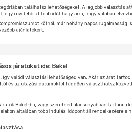
tegóriában találhatsz lehetőségeket. A legjobb választás a
t, egy rövidebb út több időt hagy arra, hogy valóban élvezhe
ok kompromisszumot kötnél, már néhány napos rugalmasság is
vezőbb ajánlatokért.
ásos járatokat ide: Bakel
, így valódi választási lehetőséged van. Akár az árat tartod
tól és az utazási dátumoktól függően választhatsz közvetle
áratok Bakel-ba, vagy szeretnéd alacsonyabban tartani a kö
akon általában több indulási időpont áll rendelkezésre a na
álasztása