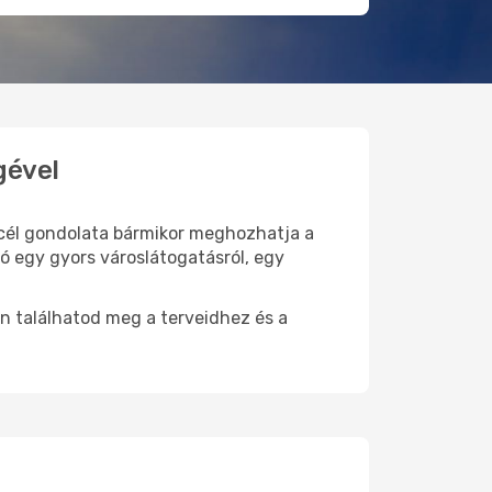
gével
i cél gondolata bármikor meghozhatja a
ó egy gyors városlátogatásról, egy
n találhatod meg a terveidhez és a