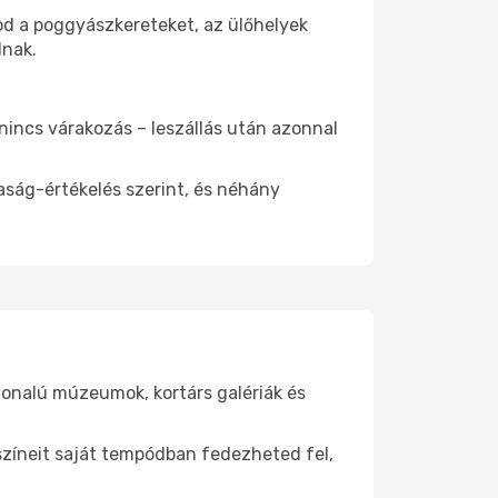
od a poggyászkereteket, az ülőhelyek
dnak.
 nincs várakozás – leszállás után azonnal
aság-értékelés szerint, és néhány
vonalú múzeumok, kortárs galériák és
yszíneit saját tempódban fedezheted fel,