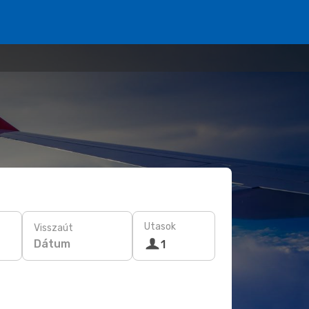
Utasok
Visszaút
Dátum
1