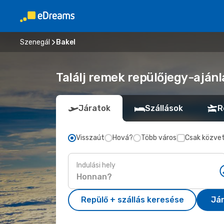
Szenegál
Bakel
Találj remek repülőjegy-ajánl
Járatok
Szállások
R
Visszaút
Hová?
Több város
Csak közvet
Indulási hely
Repülő + szállás keresése
Já