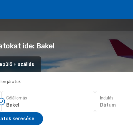
atokat ide: Bakel
epülő + szállás
len járatok
Célállomás
Indulás
Dátum
ratok keresése