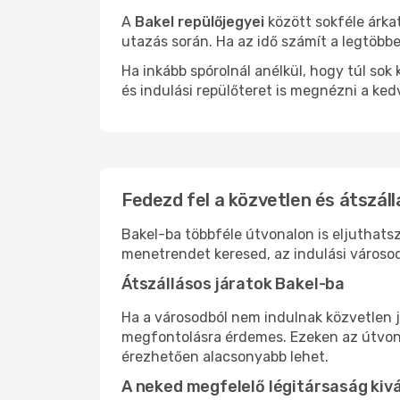
A
Bakel repülőjegyei
között sokféle árka
utazás során. Ha az idő számít a legtöbbe
Ha inkább spórolnál anélkül, hogy túl s
és indulási repülőteret is megnézni a ked
Fedezd fel a közvetlen és átszáll
Bakel-ba többféle útvonalon is eljuthatsz
menetrendet keresed, az indulási városod
Átszállásos járatok Bakel-ba
Ha a városodból nem indulnak közvetlen j
megfontolásra érdemes. Ezeken az útvonal
érezhetően alacsonyabb lehet.
A neked megfelelő légitársaság kiv