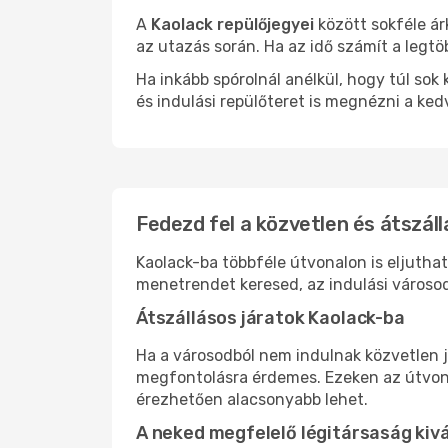
A
Kaolack repülőjegyei
között sokféle ár
az utazás során. Ha az idő számít a legtö
Ha inkább spórolnál anélkül, hogy túl s
és indulási repülőteret is megnézni a ked
Fedezd fel a közvetlen és átszáll
Kaolack-ba többféle útvonalon is eljuthat
menetrendet keresed, az indulási városod
Átszállásos járatok Kaolack-ba
Ha a városodból nem indulnak közvetlen j
megfontolásra érdemes. Ezeken az útvonal
érezhetően alacsonyabb lehet.
A neked megfelelő légitársaság kiv