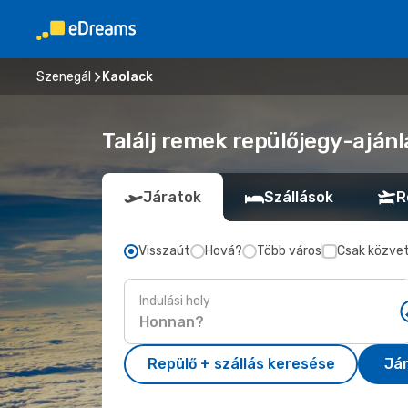
Szenegál
Kaolack
Találj remek repülőjegy-ajánl
Járatok
Szállások
R
Visszaút
Hová?
Több város
Csak közvet
Indulási hely
Repülő + szállás keresése
Já