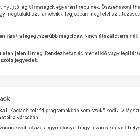
st nyújtó légitársaságok egyaránt repülnek. Összehasonlíth
ogy megtaláld azt, amelyik a legjobban megfelel az utazáso
len járat a legegyszerűbb megoldás. Nincs átszállóterminál,
leten jeleníti meg. Rendezhetsz ár, menetidő vagy légitárs
 szóló jegyedet
.
lack
ókat
: Kaolack beltéri programokban sem szűkölködik. Világsz
hatók a városban.
ezonon kívüli utazás egyik előnye, hogy a város kedvelt hel