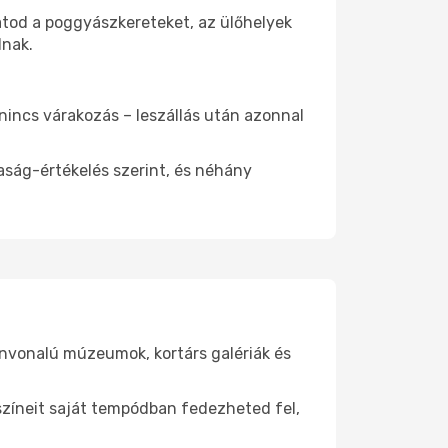
atod a poggyászkereteket, az ülőhelyek
dnak.
 nincs várakozás – leszállás után azonnal
aság-értékelés szerint, és néhány
ínvonalú múzeumok, kortárs galériák és
yszíneit saját tempódban fedezheted fel,