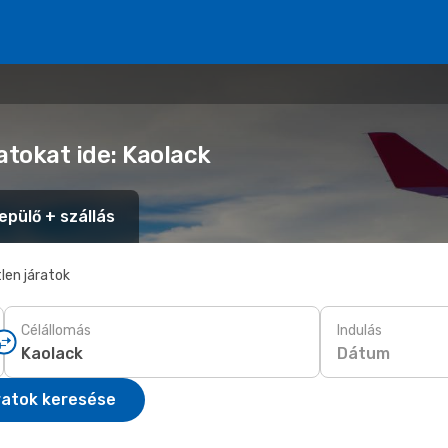
atokat ide: Kaolack
epülő + szállás
len járatok
Célállomás
Indulás
Dátum
ratok keresése