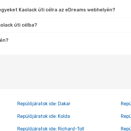
egyeket Kaolack úti célra az eDreams webhelyén?
olack úti célba?
tén?
Repülőjáratok ide: Dakar
Repü
Repülőjáratok ide: Kolda
Repü
Repülőjáratok ide: Richard-Toll
Repü