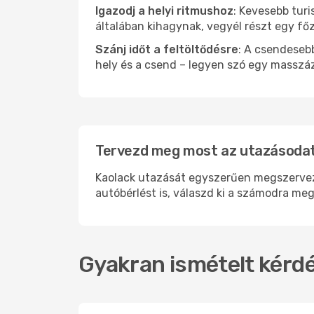
Igazodj a helyi ritmushoz
: Kevesebb turi
általában kihagynak, vegyél részt egy fő
Szánj időt a feltöltődésre
: A csendesebb
hely és a csend – legyen szó egy masszáz
Tervezd meg most az utazásodat 
Kaolack utazását egyszerűen megszervezhe
autóbérlést is, válaszd ki a számodra meg
Gyakran ismételt kérdé