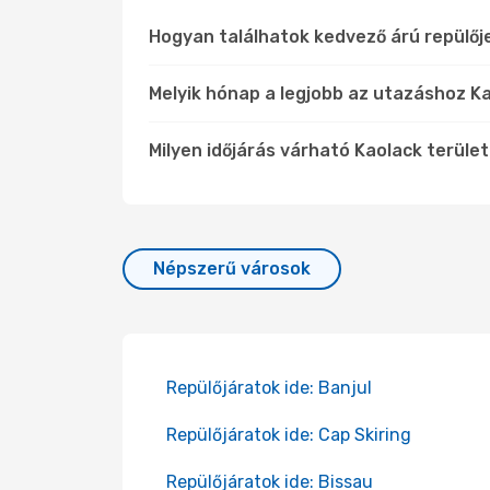
Hogyan találhatok kedvező árú repülőj
Melyik hónap a legjobb az utazáshoz Ka
Milyen időjárás várható Kaolack terüle
Népszerű városok
Repülőjáratok ide: Banjul
Repülőjáratok ide: Cap Skiring
Repülőjáratok ide: Bissau