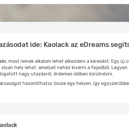
azásodat ide: Kaolack az eDreams segít
ein
, most remek alkalom lehet elkezdeni a keresést. Egy új 
olyan hely lehet, amelyet nehéz kiverni a fejedből. Legyen 
logatott nagy utazásról, érdemes időben körülnézni.
ársaságot hasonlíthatsz össze egy helyen, így egyszerűbbe
Kaolack