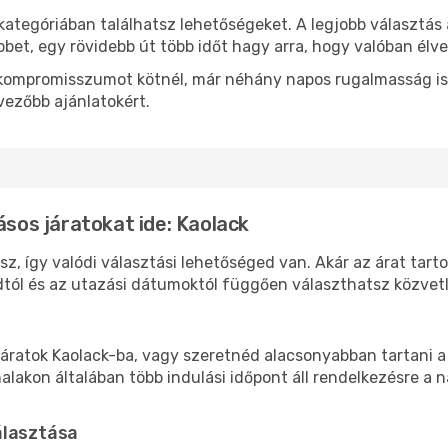
kategóriában találhatsz lehetőségeket. A legjobb választás
bbet, egy rövidebb út több időt hagy arra, hogy valóban élve
ok kompromisszumot kötnél, már néhány napos rugalmasság is
vezőbb ajánlatokért.
ásos járatokat ide: Kaolack
sz, így valódi választási lehetőséged van. Akár az árat tart
tól és az utazási dátumoktól függően választhatsz közvetle
áratok Kaolack-ba, vagy szeretnéd alacsonyabban tartani a 
akon általában több indulási időpont áll rendelkezésre a na
álasztása