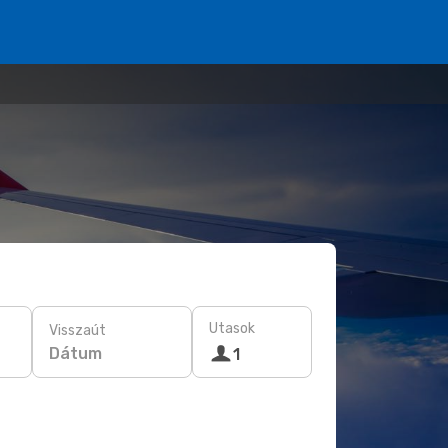
Utasok
Visszaút
Dátum
1