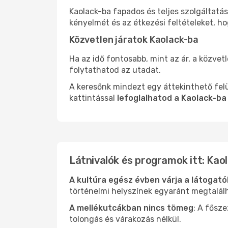
Kaolack-ba fapados és teljes szolgáltatá
kényelmét és az étkezési feltételeket, h
Közvetlen járatok Kaolack-ba
Ha az idő fontosabb, mint az ár, a közvet
folytathatod az utadat.
A keresőnk mindezt egy áttekinthető felü
kattintással
lefoglalhatod a Kaolack-ba
Látnivalók és programok itt: Kao
A kultúra egész évben várja a látogat
történelmi helyszínek egyaránt megtalál
A mellékutcákban nincs tömeg
: A fősz
tolongás és várakozás nélkül.