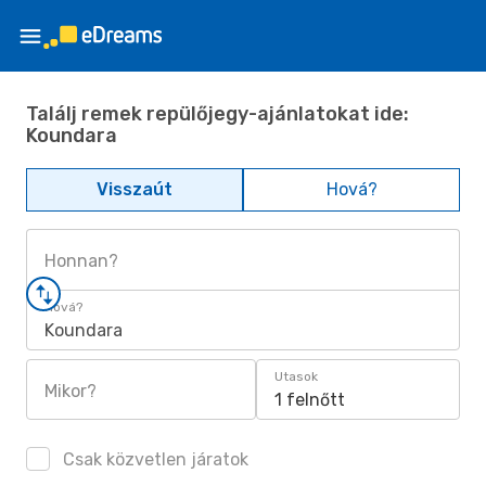
Találj remek repülőjegy-ajánlatokat ide:
Koundara
Visszaút
Hová?
Honnan?
Hová?
Koundara
Utasok
Mikor?
1 felnőtt
Csak közvetlen járatok