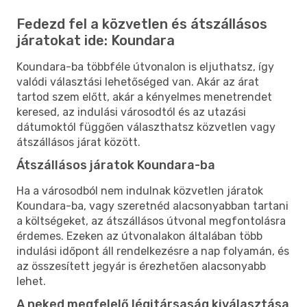
Fedezd fel a közvetlen és átszállásos
járatokat ide: Koundara
Koundara-ba többféle útvonalon is eljuthatsz, így
valódi választási lehetőséged van. Akár az árat
tartod szem előtt, akár a kényelmes menetrendet
keresed, az indulási városodtól és az utazási
dátumoktól függően választhatsz közvetlen vagy
átszállásos járat között.
Átszállásos járatok Koundara-ba
Ha a városodból nem indulnak közvetlen járatok
Koundara-ba, vagy szeretnéd alacsonyabban tartani
a költségeket, az átszállásos útvonal megfontolásra
érdemes. Ezeken az útvonalakon általában több
indulási időpont áll rendelkezésre a nap folyamán, és
az összesített jegyár is érezhetően alacsonyabb
lehet.
A neked megfelelő légitársaság kiválasztása