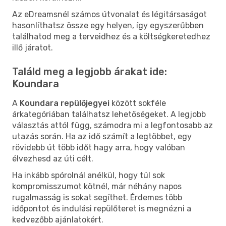
Az eDreamsnél számos útvonalat és légitársaságot
hasonlíthatsz össze egy helyen, így egyszerűbben
találhatod meg a terveidhez és a költségkeretedhez
illő járatot.
Találd meg a legjobb árakat ide:
Koundara
A
Koundara repülőjegyei
között sokféle
árkategóriában találhatsz lehetőségeket. A legjobb
választás attól függ, számodra mi a legfontosabb az
utazás során. Ha az idő számít a legtöbbet, egy
rövidebb út több időt hagy arra, hogy valóban
élvezhesd az úti célt.
Ha inkább spórolnál anélkül, hogy túl sok
kompromisszumot kötnél, már néhány napos
rugalmasság is sokat segíthet. Érdemes több
időpontot és indulási repülőteret is megnézni a
kedvezőbb ajánlatokért.