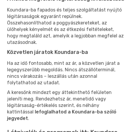
Koundara-ba fapados és teljes szolgáltatást nyújtó
légitársaságok egyaránt repülnek.
Összehasonlíthatod a poggyászkereteket, az
ülőhelyek kényelmét és az étkezési feltételeket,
hogy megtaláld azt, amelyik a legjobban megfelel az
utazásodnak.
Közvetlen járatok Koundara-ba
Ha az idő fontosabb, mint az ár, a közvetlen járat a
legegyszerűbb megoldás. Nincs átszállóterminál,
nincs várakozás – leszállás után azonnal
folytathatod az utadat.
A keresőnk mindezt egy áttekinthető felületen
jeleníti meg. Rendezhetsz ár, menetidő vagy
légitársaság-értékelés szerint, és néhány
kattintással
lefoglalhatod a Koundara-ba szóló
jegyedet
.