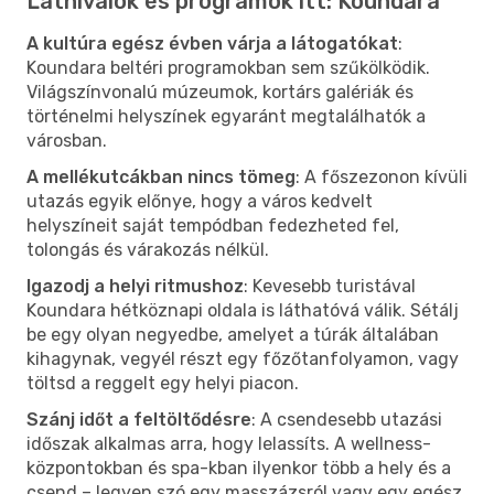
Látnivalók és programok itt: Koundara
A kultúra egész évben várja a látogatókat
:
Koundara beltéri programokban sem szűkölködik.
Világszínvonalú múzeumok, kortárs galériák és
történelmi helyszínek egyaránt megtalálhatók a
városban.
A mellékutcákban nincs tömeg
: A főszezonon kívüli
utazás egyik előnye, hogy a város kedvelt
helyszíneit saját tempódban fedezheted fel,
tolongás és várakozás nélkül.
Igazodj a helyi ritmushoz
: Kevesebb turistával
Koundara hétköznapi oldala is láthatóvá válik. Sétálj
be egy olyan negyedbe, amelyet a túrák általában
kihagynak, vegyél részt egy főzőtanfolyamon, vagy
töltsd a reggelt egy helyi piacon.
Szánj időt a feltöltődésre
: A csendesebb utazási
időszak alkalmas arra, hogy lelassíts. A wellness-
központokban és spa-kban ilyenkor több a hely és a
csend – legyen szó egy masszázsról vagy egy egész