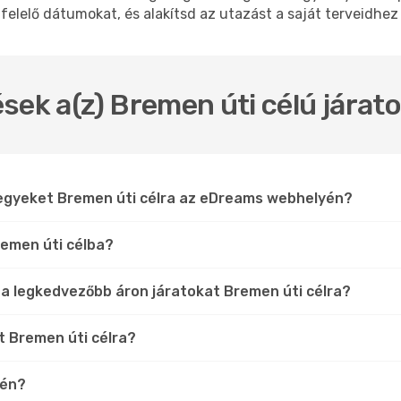
felelő dátumokat, és alakítsd az utazást a saját terveidhez
sek a(z) Bremen úti célú járat
jegyeket Bremen úti célra az eDreams webhelyén?
remen úti célba?
 a legkedvezőbb áron járatokat Bremen úti célra?
t Bremen úti célra?
tén?