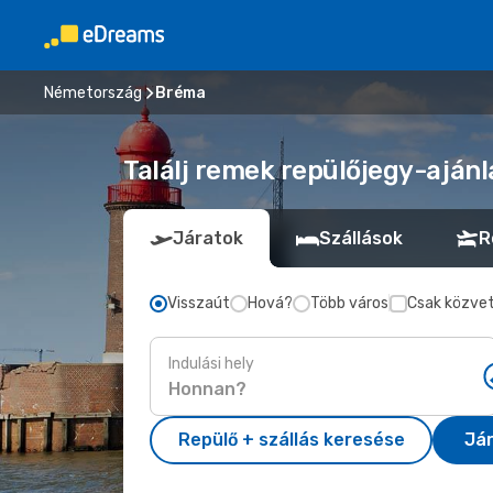
Németország
Bréma
Találj remek repülőjegy-aján
Járatok
Szállások
R
Visszaút
Hová?
Több város
Csak közvet
Indulási hely
Repülő + szállás keresése
Já