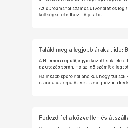
Az eDreamsnél számos útvonalat és légit
költségkeretedhez illő járatot.
Találd meg a legjobb árakat ide:
A
Bremen repülőjegyei
között sokféle ár
az utazás során. Ha az idő számít a legtö
Ha inkább spórolnál anélkül, hogy túl s
és indulási repülőteret is megnézni a ked
Fedezd fel a közvetlen és átszál