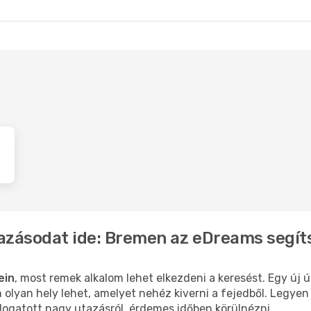
a
- Budapest
Bréma
- London
tazásodat ide: Bremen az eDreams segít
ein
, most remek alkalom lehet elkezdeni a keresést. Egy új 
lyan hely lehet, amelyet nehéz kiverni a fejedből. Legyen 
logatott nagy utazásról, érdemes időben körülnézni.