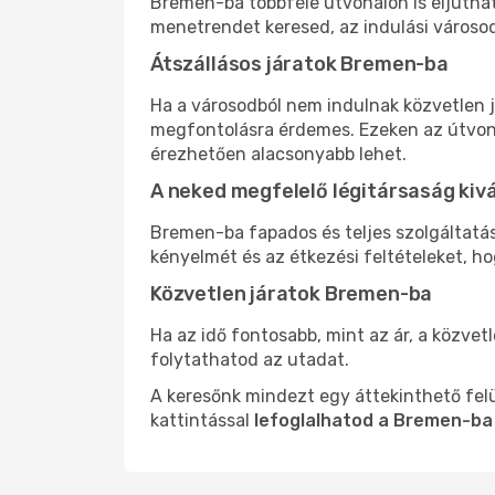
Bremen-ba többféle útvonalon is eljuthats
menetrendet keresed, az indulási városod
Átszállásos járatok Bremen-ba
Ha a városodból nem indulnak közvetlen j
megfontolásra érdemes. Ezeken az útvonal
érezhetően alacsonyabb lehet.
A neked megfelelő légitársaság kiv
Bremen-ba fapados és teljes szolgáltatá
kényelmét és az étkezési feltételeket, h
Közvetlen járatok Bremen-ba
Ha az idő fontosabb, mint az ár, a közvet
folytathatod az utadat.
A keresőnk mindezt egy áttekinthető felü
kattintással
lefoglalhatod a Bremen-ba