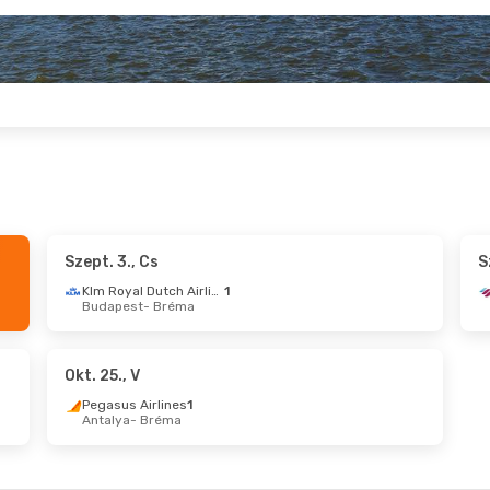
Szept. 3., Cs
S
10., Cs
- Szept. 16., Sze
Okt. 14., Sze
- Okt
Klm Royal Dutch Airlines
1
Budapest
- Bréma
ansa
1
Lufthansa
1
est
- Bréma
Budapest
- Bréma
an Airlines
1
Lufthansa
1
a
- Budapest
Bréma
- Budapest
Okt. 25., V
Pegasus Airlines
1
Antalya
- Bréma
 Cs
- Okt. 4., V
Okt. 23., P
- Okt. 2
an Airlines
1
Lufthansa
1
est
- Bréma
London
- Bréma
ansa
1
Lufthansa
1