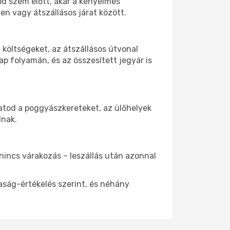
od szem előtt, akár a kényelmes
n vagy átszállásos járat között.
költségeket, az átszállásos útvonal
p folyamán, és az összesített jegyár is
atod a poggyászkereteket, az ülőhelyek
dnak.
 nincs várakozás – leszállás után azonnal
aság-értékelés szerint, és néhány