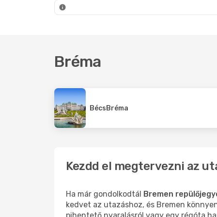
Bréma
- Budapest
Brém
Bréma
Bécs
Bréma
Kezdd el megtervezni az u
Ha már gondolkodtál
Bremen repülőjegy
kedvet az utazáshoz, és Bremen könnyen o
pihentető nyaralásról vagy egy régóta ha