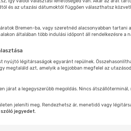
z, így valódi választási lehetőséged van. Akár az árat tart
tól és az utazási dátumoktól függően választhatsz közvetle
áratok Bremen-ba, vagy szeretnéd alacsonyabban tartani a 
akon általában több indulási időpont áll rendelkezésre a na
álasztása
st nyújtó légitársaságok egyaránt repülnek. Összehasonlíth
ogy megtaláld azt, amelyik a legjobban megfelel az utazáso
len járat a legegyszerűbb megoldás. Nincs átszállóterminál,
leten jeleníti meg. Rendezhetsz ár, menetidő vagy légitárs
 szóló jegyedet
.