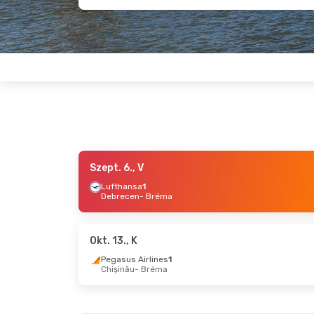
Szept. 6., V
Aug. 27., Cs
- Szept. 2., Sze
Szept. 
Lufthansa
1
Debrecen
- Bréma
Lufthansa
1
Lufth
Budapest
- Bréma
Budap
Austrian Airlines
1
Austri
Bréma
- Budapest
Brém
Okt. 13., K
Pegasus Airlines
1
Chișinău
- Bréma
Szept. 22., K
- Szept. 28., H
Okt. 1.,
Lufthansa
1
Austri
Budapest
- Bréma
Budap
Lufthansa
1
Lufth