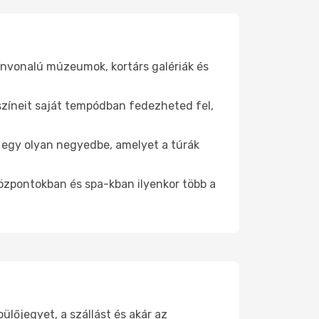
ínvonalú múzeumok, kortárs galériák és
yszíneit saját tempódban fedezheted fel,
be egy olyan negyedbe, amelyet a túrák
központokban és spa-kban ilyenkor több a
őjegyet, a szállást és akár az