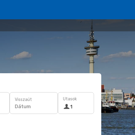
Utasok
Visszaút
Dátum
1