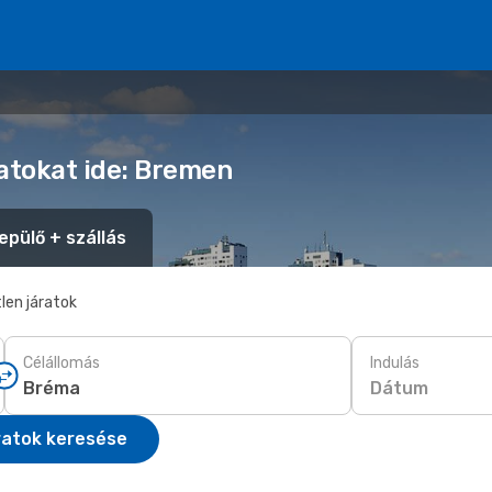
latokat ide: Bremen
epülő + szállás
len járatok
Célállomás
Indulás
Dátum
ratok keresése