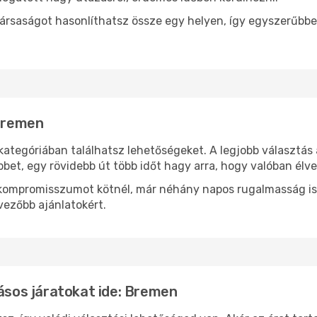
ársaságot hasonlíthatsz össze egy helyen, így egyszerűbbe
 Bremen
kategóriában találhatsz lehetőségeket. A legjobb választás
bbet, egy rövidebb út több időt hagy arra, hogy valóban élve
ok kompromisszumot kötnél, már néhány napos rugalmasság is
vezőbb ajánlatokért.
lásos járatokat ide: Bremen