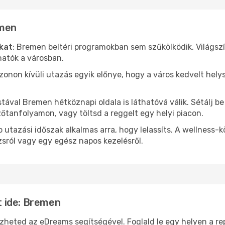
emen
ókat
: Bremen beltéri programokban sem szűkölködik. Világsz
hatók a városban.
ezonon kívüli utazás egyik előnye, hogy a város kedvelt hel
stával Bremen hétköznapi oldala is láthatóvá válik. Sétálj 
zőtanfolyamon, vagy töltsd a reggelt egy helyi piacon.
 utazási időszak alkalmas arra, hogy lelassíts. A wellness-
sról vagy egy egész napos kezelésről.
 ide: Bremen
ted az eDreams segítségével. Foglald le egy helyen a repül