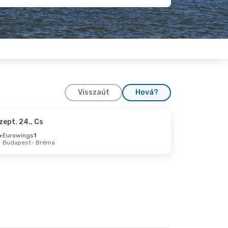
Visszaút
Hová?
zept. 24., Cs
. 18., V
Eurowings
1
Budapest
- Bréma
6., H