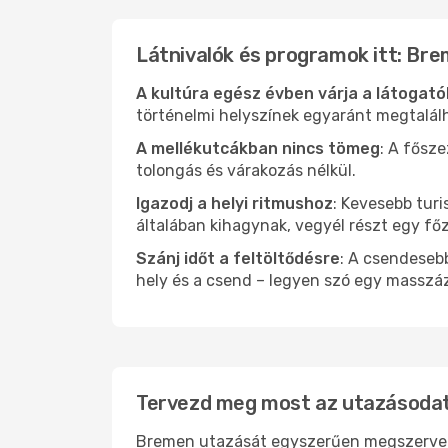
Látnivalók és programok itt: Br
A kultúra egész évben várja a látogat
történelmi helyszínek egyaránt megtalál
A mellékutcákban nincs tömeg
: A fősz
tolongás és várakozás nélkül.
Igazodj a helyi ritmushoz
: Kevesebb turi
általában kihagynak, vegyél részt egy fő
Szánj időt a feltöltődésre
: A csendesebb
hely és a csend – legyen szó egy masszáz
Tervezd meg most az utazásodat
Bremen utazását egyszerűen megszervezhe