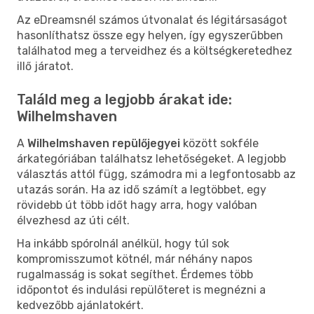
Az eDreamsnél számos útvonalat és légitársaságot
hasonlíthatsz össze egy helyen, így egyszerűbben
találhatod meg a terveidhez és a költségkeretedhez
illő járatot.
Találd meg a legjobb árakat ide:
Wilhelmshaven
A
Wilhelmshaven repülőjegyei
között sokféle
árkategóriában találhatsz lehetőségeket. A legjobb
választás attól függ, számodra mi a legfontosabb az
utazás során. Ha az idő számít a legtöbbet, egy
rövidebb út több időt hagy arra, hogy valóban
élvezhesd az úti célt.
Ha inkább spórolnál anélkül, hogy túl sok
kompromisszumot kötnél, már néhány napos
rugalmasság is sokat segíthet. Érdemes több
időpontot és indulási repülőteret is megnézni a
kedvezőbb ajánlatokért.