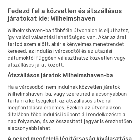
Fedezd fel a közvetlen és átszállásos
járatokat ide: Wilhelmshaven
Wilhelmshaven-ba többféle útvonalon is eljuthatsz,
így valódi választási lehetőséged van. Akár az árat
tartod szem előtt, akár a kényelmes menetrendet
keresed, az indulási városodtól és az utazási
dátumoktól függően választhatsz közvetlen vagy
átszállásos járat között.
Átszállásos járatok Wilhelmshaven-ba
Ha a városodból nem indulnak közvetlen járatok
Wilhelmshaven-ba, vagy szeretnéd alacsonyabban
tartani a költségeket, az átszállásos útvonal
megfontolásra érdemes. Ezeken az útvonalakon
általában több indulási időpont áll rendelkezésre a
nap folyamán, és az összesített jegyár is érezhetően
alacsonyabb lehet.
A neked megfelelő légitársaság kiválasztása