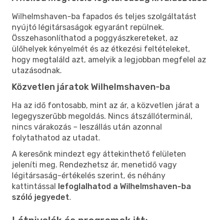
Wilhelmshaven-ba fapados és teljes szolgáltatást
nyújtó légitársaságok egyaránt repülnek.
Összehasonlíthatod a poggyászkereteket, az
ülőhelyek kényelmét és az étkezési feltételeket,
hogy megtaláld azt, amelyik a legjobban megfelel az
utazásodnak.
Közvetlen járatok Wilhelmshaven-ba
Ha az idő fontosabb, mint az ár, a közvetlen járat a
legegyszerűbb megoldás. Nincs átszállóterminál,
nincs várakozás – leszállás után azonnal
folytathatod az utadat.
A keresőnk mindezt egy áttekinthető felületen
jeleníti meg. Rendezhetsz ár, menetidő vagy
légitársaság-értékelés szerint, és néhány
kattintással
lefoglalhatod a Wilhelmshaven-ba
szóló jegyedet
.