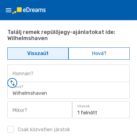
Találj remek repülőjegy-ajánlatokat ide:
Wilhelmshaven
Visszaút
Hová?
Honnan?
Hová?
Wilhelmshaven
Utasok
Mikor?
1 felnőtt
Csak közvetlen járatok