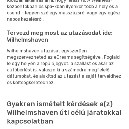
időszak alkalmas arra, hogy lelassíts. A wellness-
központokban és spa-kban ilyenkor több a hely és a
csend – legyen szó egy masszázsról vagy egy egész
napos kezelésről.
Tervezd meg most az utazásodat ide:
Wilhelmshaven
Wilhelmshaven utazását egyszerűen
megszervezheted az eDreams segítségével. Foglald
le egy helyen a repülőjegyet, a szállást és akár az
autóbérlést is, válaszd ki a számodra megfelelő
dátumokat, és alakítsd az utazást a saját terveidhez
és költségkeretedhez.
Gyakran ismételt kérdések a(z)
Wilhelmshaven úti célú járatokkal
kapcsolatban