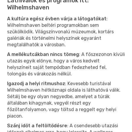
Látnivalók és programok itt:
Wilhelmshaven
A kultúra egész évben várja a látogatókat
:
Wilhelmshaven beltéri programokban sem
szűkölködik. Világszínvonalú múzeumok, kortárs
galériák és történelmi helyszínek egyaránt
megtalálhatók a városban.
A mellékutcákban nincs tömeg
: A főszezonon kívüli
utazás egyik előnye, hogy a város kedvelt
helyszíneit saját tempódban fedezheted fel,
tolongás és várakozás nélkül.
Igazodj a helyi ritmushoz
: Kevesebb turistával
Wilhelmshaven hétköznapi oldala is láthatóvá válik.
Sétálj be egy olyan negyedbe, amelyet a túrák
általában kihagynak, vegyél részt egy
főzőtanfolyamon, vagy töltsd a reggelt egy helyi
piacon.
Szánj időt a feltöltődésre
: A csendesebb utazási