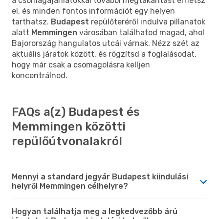
a csomagajánlatokkal további megtakarítást érhetsz
el, és minden fontos információt egy helyen
tarthatsz.
Budapest
repülőteréről indulva pillanatok
alatt
Memmingen
városában találhatod magad, ahol
Bajorország hangulatos utcái várnak. Nézz szét az
aktuális járatok között, és rögzítsd a foglalásodat,
hogy már csak a csomagolásra kelljen
koncentrálnod.
FAQs a(z) Budapest és
Memmingen közötti
repülőútvonalakról
Mennyi a standard jegyár Budapest kiindulási
helyről Memmingen célhelyre?
Hogyan találhatja meg a legkedvezőbb árú