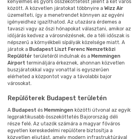
kényelmes és gyors összeköttetést jelent a két város
között. A közvetlen járatokat többnyire a
Wizz Air
üzemelteti, így a menetrendet könnyen az egyéni
igényeidhez igazíthatod. Az utazásra érdemes a
tavaszi vagy az őszi hónapokat választani, amikor az
időjárás kedvez a városnézésnek, de a téli időszak is
népszerű a környékbeli sípályák közelsége miatt. A
járatok a
Budapest Liszt Ferenc Nemzetközi
Repülőtér
területéről indulnak és a
Memmingen
Airport
termináljára érkeznek, ahonnan közvetlen
buszjáratokkal vagy vonattal is egyszerűen
elérheted a központot vagy a távolabbi bajor
városokat.
Repülőterek Budapest területén
A
Budapest
és
Memmingen
közötti útvonal az egyik
legpraktikusabb összeköttetés Bajorország déli
része felé. Az utazók számára a magyar főváros
egyetlen kereskedelmi repülőtere biztosítja a
közvetlen eljutást, amely modern infrastruktúrával