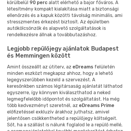
körülbelül
90 perc
alatt elérhető a bajor főváros. A
létesítmény kompakt kialakítása miatt a biztonsági
ellenőrzés és a kapuk közötti távolság minimális, ami
stresszmentes érkezést biztosít. Az épületben
autókölcsönzők és alapvető szolgáltatások is
rendelkezésre állnak a továbbutazáshoz.
Legjobb repülőjegy ajánlatok Budapest
és Memmingen között
Amint összeállt az útiterv, az
eDreams
felületén
minden eszközt megkapsz ahhoz, hogy a lehető
legegyszerűbben kezeld a szervezést. A
keresőnkben számos légitársaság ajánlatát láthatod
egyszerre, így könnyen kiválaszthatod a neked
legmegfelelőbb időpontot és szolgáltatást. Ha még
több kedvezményt szeretnél, az
eDreams Prime
előfizetéssel exkluzív árakhoz juthatsz, amivel
jelentősen csökkentheted a repülőjegy költségeit.
Sőt, ha a szállást is nálunk foglalod le a repülő mellé,