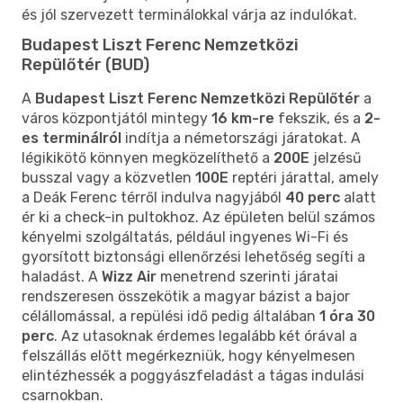
és jól szervezett terminálokkal várja az indulókat.
Budapest Liszt Ferenc Nemzetközi
Repülőtér (BUD)
A
Budapest Liszt Ferenc Nemzetközi Repülőtér
a
város központjától mintegy
16 km-re
fekszik, és a
2-
es terminálról
indítja a németországi járatokat. A
légikikötő könnyen megközelíthető a
200E
jelzésű
busszal vagy a közvetlen
100E
reptéri járattal, amely
a Deák Ferenc térről indulva nagyjából
40 perc
alatt
ér ki a check-in pultokhoz. Az épületen belül számos
kényelmi szolgáltatás, például ingyenes Wi-Fi és
gyorsított biztonsági ellenőrzési lehetőség segíti a
haladást. A
Wizz Air
menetrend szerinti járatai
rendszeresen összekötik a magyar bázist a bajor
célállomással, a repülési idő pedig általában
1 óra 30
perc
. Az utasoknak érdemes legalább két órával a
felszállás előtt megérkezniük, hogy kényelmesen
elintézhessék a poggyászfeladást a tágas indulási
csarnokban.