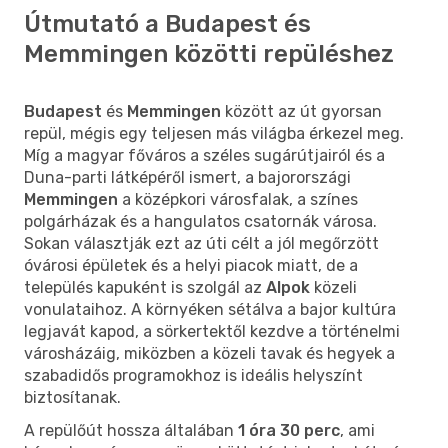
Útmutató a Budapest és
Memmingen közötti repüléshez
Budapest
és
Memmingen
között az út gyorsan
repül, mégis egy teljesen más világba érkezel meg.
Míg a magyar főváros a széles sugárútjairól és a
Duna-parti látképéről ismert, a bajorországi
Memmingen
a középkori városfalak, a színes
polgárházak és a hangulatos csatornák városa.
Sokan választják ezt az úti célt a jól megőrzött
óvárosi épületek és a helyi piacok miatt, de a
település kapuként is szolgál az
Alpok
közeli
vonulataihoz. A környéken sétálva a bajor kultúra
legjavát kapod, a sörkertektől kezdve a történelmi
városházáig, miközben a közeli tavak és hegyek a
szabadidős programokhoz is ideális helyszínt
biztosítanak.
A repülőút hossza általában
1 óra 30 perc
, ami