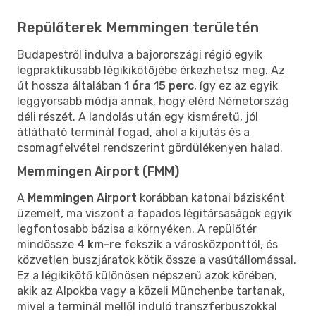
Repülőterek Memmingen területén
Budapestről indulva a bajorországi régió egyik
legpraktikusabb légikikötőjébe érkezhetsz meg. Az
út hossza általában
1 óra 15 perc
, így ez az egyik
leggyorsabb módja annak, hogy elérd Németország
déli részét. A landolás után egy kisméretű, jól
átlátható terminál fogad, ahol a kijutás és a
csomagfelvétel rendszerint gördülékenyen halad.
Memmingen Airport (FMM)
A
Memmingen Airport
korábban katonai bázisként
üzemelt, ma viszont a fapados légitársaságok egyik
legfontosabb bázisa a környéken. A repülőtér
mindössze
4 km-re
fekszik a városközponttól, és
közvetlen buszjáratok kötik össze a vasútállomással.
Ez a légikikötő különösen népszerű azok körében,
akik az Alpokba vagy a közeli Münchenbe tartanak,
mivel a terminál mellől induló transzferbuszokkal