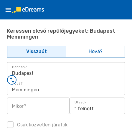
Keressen olcsó repülőjegyeket: Budapest –
Memmingen
Visszaút
Hová?
Honnan?
Budapest
Hová?
Memmingen
Utasok
Mikor?
1 felnőtt
Csak közvetlen járatok