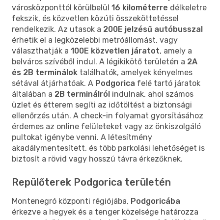
városközponttól körülbelül
16 kilométerre
délkeletre
fekszik, és közvetlen közúti összeköttetéssel
rendelkezik. Az utasok a
200E jelzésű autóbusszal
érhetik el a legközelebbi metróállomást, vagy
választhatják a
100E közvetlen járatot
, amely a
belváros szívéből indul. A légikikötő területén a
2A
és 2B terminálok
találhatók, amelyek kényelmes
sétával átjárhatóak. A
Podgorica
felé tartó járatok
általában a
2B terminálról
indulnak, ahol számos
üzlet és étterem segíti az időtöltést a biztonsági
ellenőrzés után. A check-in folyamat gyorsításához
érdemes az online felületeket vagy az önkiszolgáló
pultokat igénybe venni. A létesítmény
akadálymentesített, és több parkolási lehetőséget is
biztosít a rövid vagy hosszú távra érkezőknek.
Repülőterek Podgorica területén
Montenegró központi régiójába,
Podgoricába
érkezve a hegyek és a tenger közelsége határozza