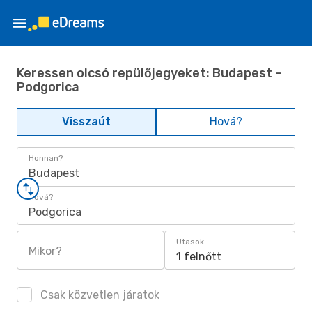
Keressen olcsó repülőjegyeket: Budapest –
Podgorica
Visszaút
Hová?
Honnan?
Budapest
Hová?
Podgorica
Utasok
Mikor?
1 felnőtt
Csak közvetlen járatok