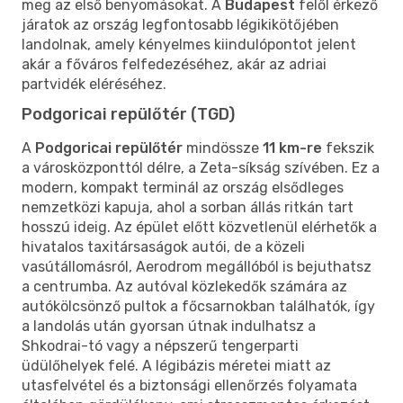
meg az első benyomásokat. A
Budapest
felől érkező
járatok az ország legfontosabb légikikötőjében
landolnak, amely kényelmes kiindulópontot jelent
akár a főváros felfedezéséhez, akár az adriai
partvidék eléréséhez.
Podgoricai repülőtér (TGD)
A
Podgoricai repülőtér
mindössze
11 km-re
fekszik
a városközponttól délre, a Zeta-síkság szívében. Ez a
modern, kompakt terminál az ország elsődleges
nemzetközi kapuja, ahol a sorban állás ritkán tart
hosszú ideig. Az épület előtt közvetlenül elérhetők a
hivatalos taxitársaságok autói, de a közeli
vasútállomásról, Aerodrom megállóból is bejuthatsz
a centrumba. Az autóval közlekedők számára az
autókölcsönző pultok a főcsarnokban találhatók, így
a landolás után gyorsan útnak indulhatsz a
Shkodrai-tó vagy a népszerű tengerparti
üdülőhelyek felé. A légibázis méretei miatt az
utasfelvétel és a biztonsági ellenőrzés folyamata