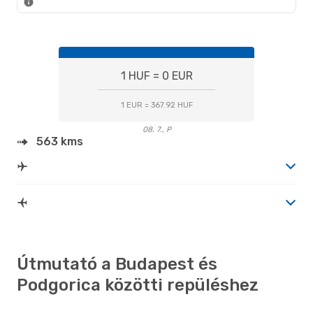
1 HUF = 0 EUR
1 EUR = 367.92 HUF
08. 7., P
563 kms
Útmutató a Budapest és
Podgorica közötti repüléshez