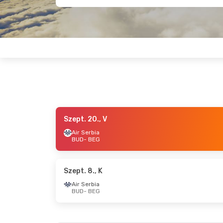
Szept. 20., V
Aug. 20., Cs
- Aug. 24., H
Szept. 1
Air Serbia
BUD
- BEG
Air Serbia
Air Ser
BUD
- BEG
BUD
- 
Air Serbia
Air Ser
BEG
- BUD
BEG
- 
Szept. 8., K
Air Serbia
BUD
- BEG
Okt. 23., P
- Okt. 25., V
Szept. 25
Air Serbia
Air Ser
BUD
- BEG
BUD
- 
Air Serbia
Air Ser