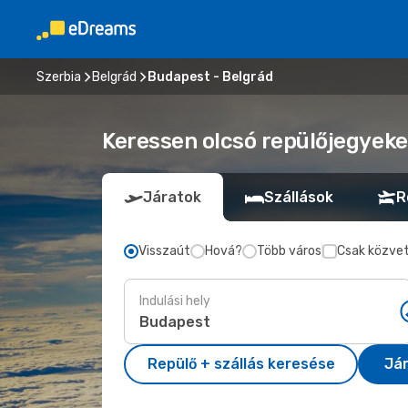
Szerbia
Belgrád
Budapest - Belgrád
Keressen olcsó repülőjegyeke
Járatok
Szállások
R
Visszaút
Hová?
Több város
Csak közvet
Indulási hely
Repülő + szállás keresése
Já