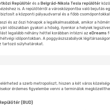
tközi Repülőtér
és a
Belgrád-Nikola Tesla repülőtér
közöt
nézéshez is. A repülőtérről a városközpontba való bejutás e
iztosít a központi pályaudvarral és a főbb csomópontokkal
avaszi és az őszi hónapok a legalkalmasabbak, amikor a hőmé
yári időszakban gyakori a hőség, ilyenkor a helyiek legszív
lást legalább néhány héttel korábban intézni az
eDreams
f
 hétvégi időpontokban. A poggyászszabályok légitársaságonk
z tartozó súlyhatárokat.
érheted a szerb metropoliszt, hiszen a két város közelsége 
sekor érdemes figyelembe venni a terminálok megközelíthet
Repülőtér (BUD)