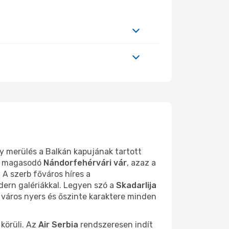
 merülés a Balkán kapujának tartott
ál magasodó
Nándorfehérvári vár
, azaz a
A szerb főváros híres a
dern galériákkal. Legyen szó a
Skadarlija
 város nyers és őszinte karaktere minden
körüli. Az
Air Serbia
rendszeresen indít