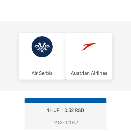
BUD
BEG
- BUD
Air Serbia
Austrian Airlines
1 HUF = 0.32 RSD
1 RSD = 3.13 HUF