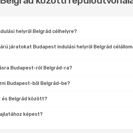
Belgrád közötti repülőútvonal
dulási helyről Belgrád célhelyre?
árú járatokat Budapest indulási helyről Belgrád célállo
lásra Budapest-ról Belgrád-ra?
zni Budapest-ből Belgrád-be?
t és Belgrád között?
hajlatához képest?