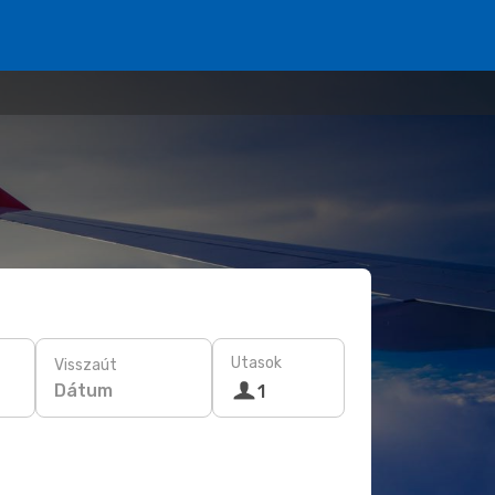
Utasok
Visszaút
Dátum
1