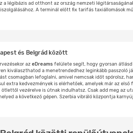
Ez a légibázis ad otthont az ország nemzeti légitársaságának 
 kiszolgálásához. A terminál előtt fix tarifás taxiállomások 
dapest és Belgrád között
rvezésekor az
eDreams
felülete segít, hogy gyorsan átlásd
önnyen kiválaszthatod a menetrendedhez leginkább passzoló 
lást csomagban lefoglalni, amivel nemcsak időt spórolsz, ha
l extra kedvezmények is elérhetőek, amelyek már az első f
n ötlettől vezérelve is útnak indulhatsz. Csak add meg az u
a helyed a következő gépen. Szerbia vibráló központja karnyú