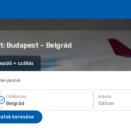
t: Budapest – Belgrád
epülő + szállás
len járatok
Célállomás
Indulás
Dátum
ratok keresése