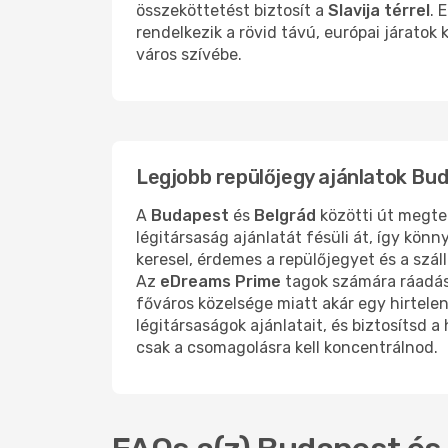
összeköttetést biztosít a
Slavija térrel
. 
rendelkezik a rövid távú, európai járatok
város szívébe.
Legjobb repülőjegy ajánlatok Bu
A
Budapest
és
Belgrád
közötti út megte
légitársaság ajánlatát fésüli át, így k
keresel, érdemes a repülőjegyet és a szál
Az
eDreams Prime
tagok számára ráadásu
főváros közelsége miatt akár egy hirtele
légitársaságok ajánlatait, és biztosítsd 
csak a csomagolásra kell koncentrálnod.