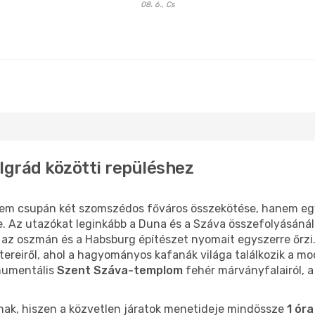
08. 6., Cs
grád közötti repüléshez
em csupán két szomszédos főváros összekötése, hanem egy
e. Az utazókat leginkább a Duna és a Száva összefolyásán
z oszmán és a Habsburg építészet nyomait egyszerre őrzi. 
tereiről, ahol a hagyományos kafanák világa találkozik a mo
numentális
Szent Száva-templom
fehér márványfalairól, a
snak, hiszen a közvetlen járatok menetideje mindössze
1 óra