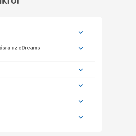
akról
másra az eDreams