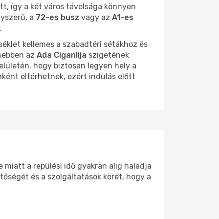
t, így a két város távolsága könnyen
gyszerű, a
72-es busz
vagy az
A1-es
.
rséklet kellemes a szabadtéri sétákhoz és
esebben az
Ada Ciganlija
szigetének
elületén, hogy biztosan legyen hely a
ént eltérhetnek, ezért indulás előtt
miatt a repülési idő gyakran alig haladja
őségét és a szolgáltatások körét, hogy a