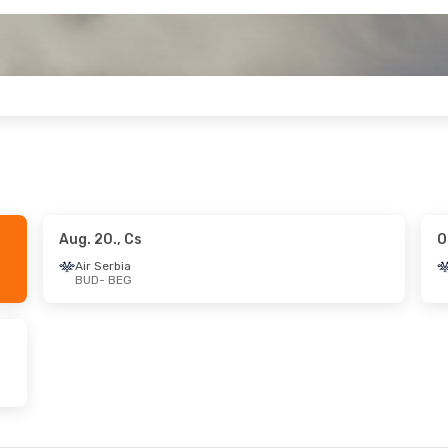
Aug. 20., Cs
O
2., Szo
- Szept. 13., V
Aug. 29., Szo
- Aug.
Air Serbia
BUD
- BEG
bia
Air Serbia
BEG
BUD
- BEG
bia
Air Serbia
BUD
BEG
- BUD
., P
- Szept. 29., K
Okt. 9., P
- Okt. 11., 
bia
Air Serbia
BEG
BUD
- BEG
bia
Air Serbia