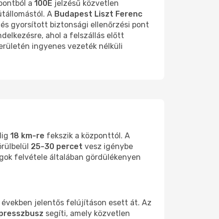
zpontból a
100E
jelzésű közvetlen
sútállomástól. A
Budapest Liszt Ferenc
 gyorsított biztonsági ellenőrzési pont
delkezésre, ahol a felszállás előtt
erületén ingyenes vezeték nélküli
lig
18 km-re
fekszik a központtól. A
örülbelül
25-30 percet
vesz igénybe
agok felvétele általában gördülékenyen
vekben jelentős felújításon esett át. Az
xpresszbusz
segíti, amely közvetlen