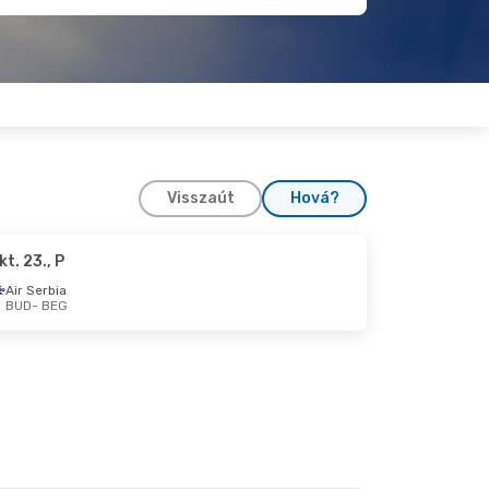
Visszaút
Hová?
kt. 23., P
 30., V
Air Serbia
BUD
- BEG
V