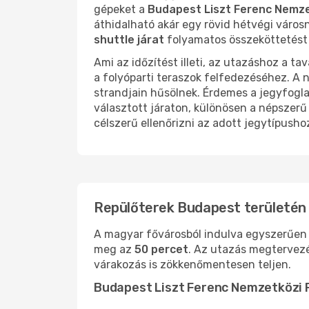
gépeket a
Budapest Liszt Ferenc Nemze
áthidalható akár egy rövid hétvégi város
shuttle járat
folyamatos összeköttetést b
Ami az időzítést illeti, az utazáshoz a t
a folyóparti teraszok felfedezéséhez. A n
strandjain hűsölnek. Érdemes a jegyfogla
választott járaton, különösen a népszerű
célszerű ellenőrizni az adott jegytípusho
Repülőterek Budapest területén
A magyar fővárosból indulva egyszerűen el
meg az
50 percet
. Az utazás megtervezé
várakozás is zökkenőmentesen teljen.
Budapest Liszt Ferenc Nemzetközi 