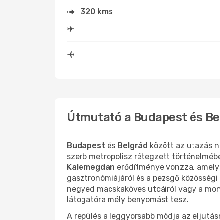
320 kms
Útmutató a Budapest és Bel
Budapest
és
Belgrád
között az utazás n
szerb metropolisz rétegzett történelméb
Kalemegdan
erődítménye vonzza, amely a
gasztronómiájáról és a pezsgő közösségi 
negyed macskaköves utcáiról vagy a mo
látogatóra mély benyomást tesz.
A repülés a leggyorsabb módja az eljutá