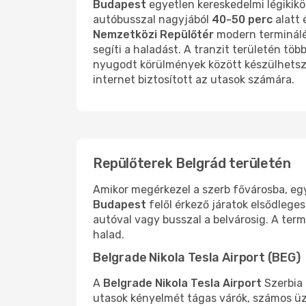
Budapest
egyetlen kereskedelmi légikiköt
autóbusszal nagyjából
40-50 perc
alatt 
Nemzetközi Repülőtér
modern terminálép
segíti a haladást. A tranzit területén töb
nyugodt körülmények között készülhetsz f
internet biztosított az utasok számára.
Repülőterek Belgrád területén
Amikor megérkezel a szerb fővárosba, eg
Budapest
felől érkező járatok elsődlege
autóval vagy busszal a belvárosig. A ter
halad.
Belgrade Nikola Tesla Airport (BEG)
A
Belgrade Nikola Tesla Airport
Szerbia 
utasok kényelmét tágas várók, számos üzl