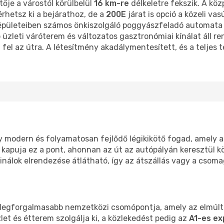
ője a várostól körülbelül
16 km-re
délkeletre fekszik. A kö
érhetsz ki a bejárathoz, de a
200E
járat is opció a közeli va
ületeiben számos önkiszolgáló poggyászfeladó automata és
b üzleti váróterem és változatos gasztronómiai kínálat áll ren
el az útra. A létesítmény akadálymentesített, és a teljes t
y modern és folyamatosan fejlődő légikikötő fogad, amely a
s kapuja ez a pont, ahonnan az út az autópályán keresztül k
minálok elrendezése átlátható, így az átszállás vagy a csom
legforgalmasabb nemzetközi csomópontja, amely az elmúlt é
et és étterem szolgálja ki, a közlekedést pedig az
A1-es e