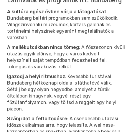
Látnivalók és programok itt: Bundaberg
A kultúra egész évben várja a látogatókat
:
Bundaberg beltéri programokban sem szűkölködik.
Világszínvonalú múzeumok, kortárs galériák és
történelmi helyszínek egyaránt megtalálhatók a
városban.
A mellékutcákban nincs tömeg
: A főszezonon kívüli
utazás egyik előnye, hogy a város kedvelt
helyszíneit saját tempódban fedezheted fel,
tolongás és várakozás nélkül.
Igazodj a helyi ritmushoz
: Kevesebb turistával
Bundaberg hétköznapi oldala is láthatóvá válik.
Sétálj be egy olyan negyedbe, amelyet a túrák
általában kihagynak, vegyél részt egy
főzőtanfolyamon, vagy töltsd a reggelt egy helyi
piacon.
Szánj időt a feltöltődésre
: A csendesebb utazási
időszak alkalmas arra, hogy lelassíts. A wellness-
központokban és spa-kban ilyenkor több a hely és a