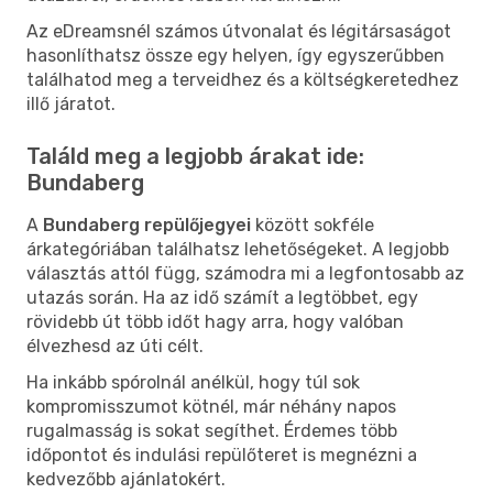
Az eDreamsnél számos útvonalat és légitársaságot
hasonlíthatsz össze egy helyen, így egyszerűbben
találhatod meg a terveidhez és a költségkeretedhez
illő járatot.
Találd meg a legjobb árakat ide:
Bundaberg
A
Bundaberg repülőjegyei
között sokféle
árkategóriában találhatsz lehetőségeket. A legjobb
választás attól függ, számodra mi a legfontosabb az
utazás során. Ha az idő számít a legtöbbet, egy
rövidebb út több időt hagy arra, hogy valóban
élvezhesd az úti célt.
Ha inkább spórolnál anélkül, hogy túl sok
kompromisszumot kötnél, már néhány napos
rugalmasság is sokat segíthet. Érdemes több
időpontot és indulási repülőteret is megnézni a
kedvezőbb ajánlatokért.