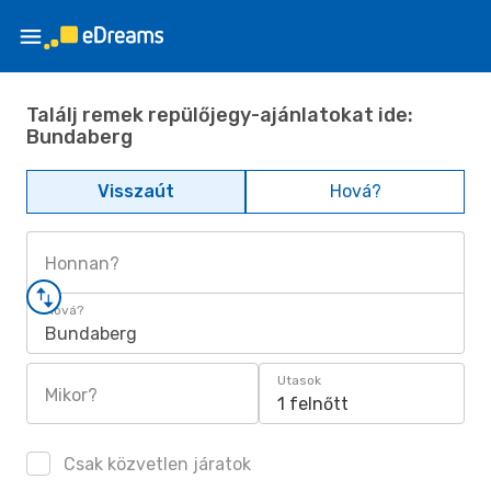
Találj remek repülőjegy-ajánlatokat ide:
Bundaberg
Visszaút
Hová?
Honnan?
Hová?
Bundaberg
Utasok
Mikor?
1 felnőtt
Csak közvetlen járatok