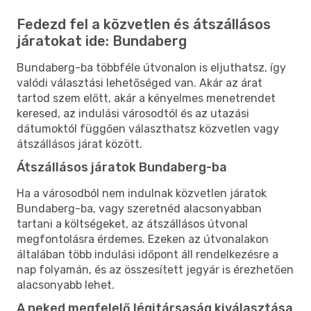
Fedezd fel a közvetlen és átszállásos
járatokat ide: Bundaberg
Bundaberg-ba többféle útvonalon is eljuthatsz, így
valódi választási lehetőséged van. Akár az árat
tartod szem előtt, akár a kényelmes menetrendet
keresed, az indulási városodtól és az utazási
dátumoktól függően választhatsz közvetlen vagy
átszállásos járat között.
Átszállásos járatok Bundaberg-ba
Ha a városodból nem indulnak közvetlen járatok
Bundaberg-ba, vagy szeretnéd alacsonyabban
tartani a költségeket, az átszállásos útvonal
megfontolásra érdemes. Ezeken az útvonalakon
általában több indulási időpont áll rendelkezésre a
nap folyamán, és az összesített jegyár is érezhetően
alacsonyabb lehet.
A neked megfelelő légitársaság kiválasztása