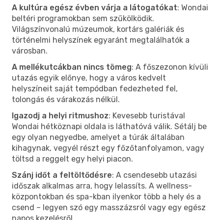
A kultúra egész évben várja a látogatókat
: Wondai
beltéri programokban sem szűkölködik.
Világszínvonalú múzeumok, kortárs galériák és
történelmi helyszínek egyaránt megtalálhatók a
városban.
A mellékutcákban nincs tömeg
: A főszezonon kívüli
utazás egyik előnye, hogy a város kedvelt
helyszíneit saját tempódban fedezheted fel,
tolongás és várakozás nélkül.
Igazodj a helyi ritmushoz
: Kevesebb turistával
Wondai hétköznapi oldala is láthatóvá válik. Sétálj be
egy olyan negyedbe, amelyet a túrák általában
kihagynak, vegyél részt egy főzőtanfolyamon, vagy
töltsd a reggelt egy helyi piacon.
Szánj időt a feltöltődésre
: A csendesebb utazási
időszak alkalmas arra, hogy lelassíts. A wellness-
központokban és spa-kban ilyenkor több a hely és a
csend – legyen szó egy masszázsról vagy egy egész
napos kezelésről.