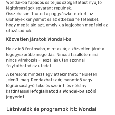
Wondai-ba fapados és teljes szolgáltatást nyújtó
légitársaságok egyaránt repülnek.
Összehasonlíthatod a poggyászkereteket, az
ülőhelyek kényelmét és az étkezési feltételeket,
hogy megtaláld azt, amelyik a legjobban megfelel az
utazásodnak.
Közvetlen járatok Wondai-ba
Ha az idő fontosabb, mint az ár, a közvetlen járat a
legegyszerűbb megoldás. Nincs átszállóterminál,
nincs várakozás – leszállás után azonnal
folytathatod az utadat.
A keresőnk mindezt egy áttekinthető felületen
jeleníti meg. Rendezhetsz ár, menetidő vagy
légitársaság-értékelés szerint, és néhány
kattintással
lefoglalhatod a Wondai-ba szóló
jegyedet
.
Látnivalók és programok itt: Wondai