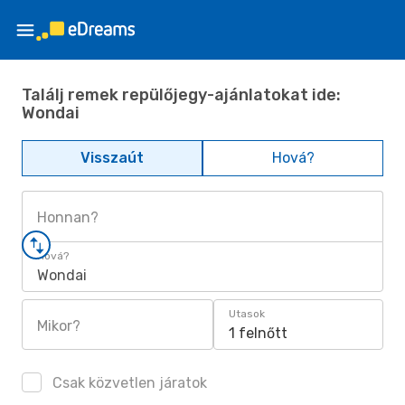
Találj remek repülőjegy-ajánlatokat ide:
Wondai
Visszaút
Hová?
Honnan?
Hová?
Wondai
Utasok
Mikor?
1 felnőtt
Csak közvetlen járatok