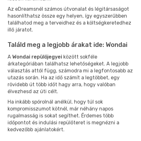
Az eDreamsnél számos útvonalat és légitársaságot
hasonlíthatsz össze egy helyen, így egyszerűbben
találhatod meg a terveidhez és a költségkeretedhez
illő járatot.
Találd meg a legjobb árakat ide: Wondai
A
Wondai repülőjegyei
között sokféle
árkategóriában találhatsz lehetőségeket. A legjobb
választás attól függ, számodra mi a legfontosabb az
utazás során. Ha az idő számít a legtöbbet, egy
rövidebb út több időt hagy arra, hogy valóban
élvezhesd az úti célt.
Ha inkább spórolnál anélkül, hogy túl sok
kompromisszumot kötnél, már néhány napos
rugalmasság is sokat segíthet. Érdemes több
időpontot és indulási repülőteret is megnézni a
kedvezőbb ajánlatokért.