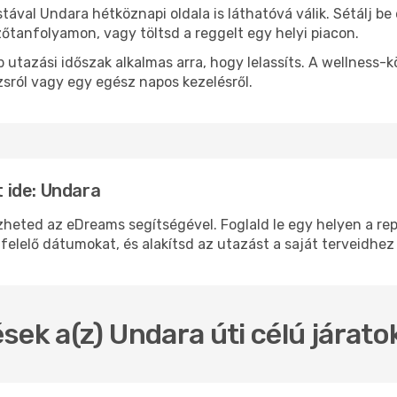
stával Undara hétköznapi oldala is láthatóvá válik. Sétálj b
zőtanfolyamon, vagy töltsd a reggelt egy helyi piacon.
 utazási időszak alkalmas arra, hogy lelassíts. A wellness-
sról vagy egy egész napos kezelésről.
 ide: Undara
ted az eDreams segítségével. Foglald le egy helyen a repül
felelő dátumokat, és alakítsd az utazást a saját terveidhez
sek a(z) Undara úti célú járat