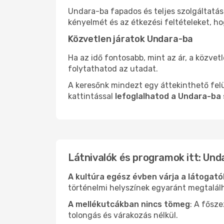
Undara-ba fapados és teljes szolgáltatás
kényelmét és az étkezési feltételeket, h
Közvetlen járatok Undara-ba
Ha az idő fontosabb, mint az ár, a közvet
folytathatod az utadat.
A keresőnk mindezt egy áttekinthető felü
kattintással
lefoglalhatod a Undara-ba 
Látnivalók és programok itt: Und
A kultúra egész évben várja a látogat
történelmi helyszínek egyaránt megtalál
A mellékutcákban nincs tömeg
: A fősz
tolongás és várakozás nélkül.