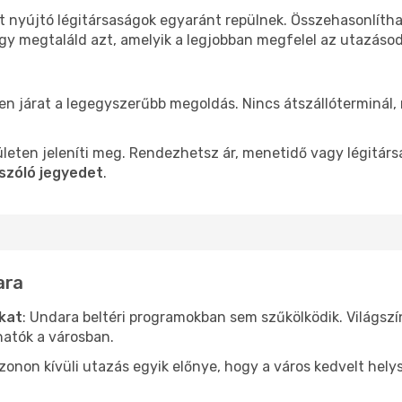
t nyújtó légitársaságok egyaránt repülnek. Összehasonlíth
ogy megtaláld azt, amelyik a legjobban megfelel az utazáso
len járat a legegyszerűbb megoldás. Nincs átszállóterminál,
leten jeleníti meg. Rendezhetsz ár, menetidő vagy légitárs
szóló jegyedet
.
ara
ókat
: Undara beltéri programokban sem szűkölködik. Világsz
hatók a városban.
ezonon kívüli utazás egyik előnye, hogy a város kedvelt hel