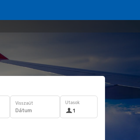
Utasok
Visszaút
Dátum
1