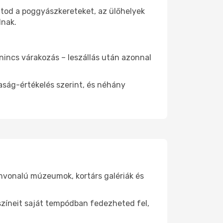
atod a poggyászkereteket, az ülőhelyek
dnak.
 nincs várakozás – leszállás után azonnal
aság-értékelés szerint, és néhány
ínvonalú múzeumok, kortárs galériák és
yszíneit saját tempódban fedezheted fel,