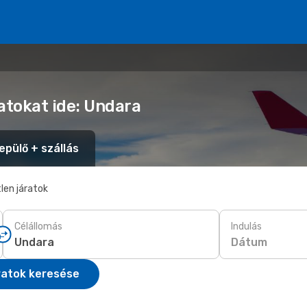
atokat ide: Undara
epülő + szállás
len járatok
Célállomás
Indulás
Dátum
ratok keresése