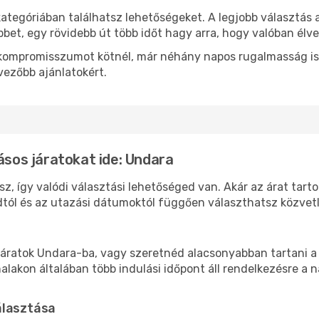
kategóriában találhatsz lehetőségeket. A legjobb választás
bbet, egy rövidebb út több időt hagy arra, hogy valóban élve
ok kompromisszumot kötnél, már néhány napos rugalmasság is
vezőbb ajánlatokért.
ásos járatokat ide: Undara
z, így valódi választási lehetőséged van. Akár az árat tart
tól és az utazási dátumoktól függően választhatsz közvetle
áratok Undara-ba, vagy szeretnéd alacsonyabban tartani a 
akon általában több indulási időpont áll rendelkezésre a na
álasztása