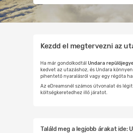
Kezdd el megtervezni az ut
Ha már gondolkodtál
Undara repülőjegy
kedvet az utazáshoz, és Undara könnyen o
pihentető nyaralásról vagy egy régóta ha
Az eDreamsnél számos útvonalat és légit
költségkeretedhez illő járatot.
Találd meg a legjobb árakat ide: 