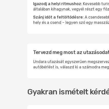
Igazodj a helyi ritmushoz
: Kevesebb turi
általában kihagynak, vegyél részt egy fő
Szánj időt a feltöltődésre
: A csendesebb
hely és a csend – legyen szó egy masszáz
Tervezd meg most az utazásodat
Undara utazását egyszerűen megszervezhe
autóbérlést is, válaszd ki a számodra meg
Gyakran ismételt kérdé