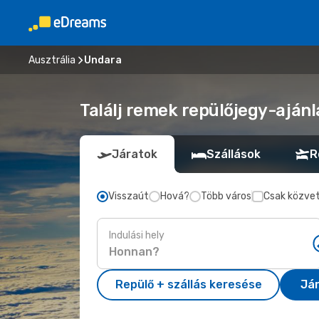
Ausztrália
Undara
Találj remek repülőjegy-ajánl
Járatok
Szállások
R
Visszaút
Hová?
Több város
Csak közvet
Indulási hely
Repülő + szállás keresése
Já