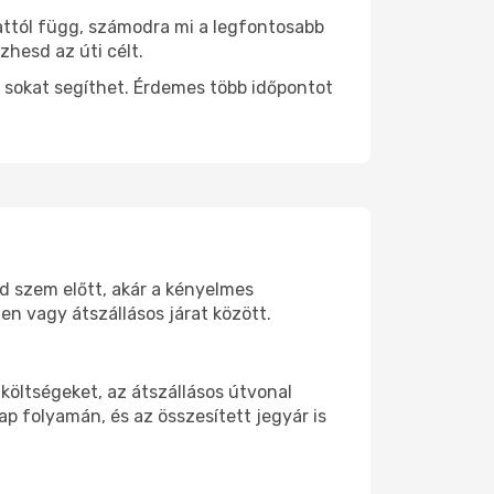
 attól függ, számodra mi a legfontosabb
zhesd az úti célt.
 sokat segíthet. Érdemes több időpontot
od szem előtt, akár a kényelmes
n vagy átszállásos járat között.
költségeket, az átszállásos útvonal
p folyamán, és az összesített jegyár is