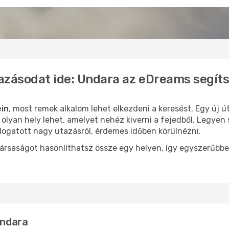
azásodat ide: Undara az eDreams segít
ein
, most remek alkalom lehet elkezdeni a keresést. Egy új 
lyan hely lehet, amelyet nehéz kiverni a fejedből. Legyen 
logatott nagy utazásról, érdemes időben körülnézni.
ársaságot hasonlíthatsz össze egy helyen, így egyszerűbbe
Undara