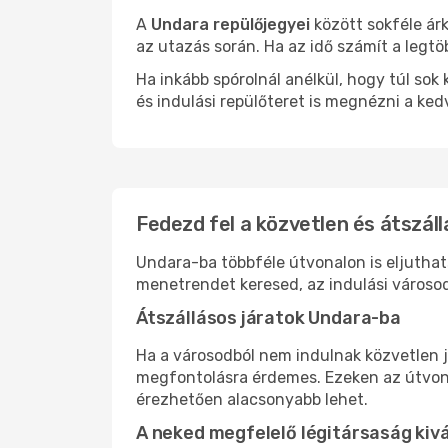
A
Undara repülőjegyei
között sokféle ár
az utazás során. Ha az idő számít a legtö
Ha inkább spórolnál anélkül, hogy túl s
és indulási repülőteret is megnézni a ked
Fedezd fel a közvetlen és átszáll
Undara-ba többféle útvonalon is eljuthats
menetrendet keresed, az indulási városod
Átszállásos járatok Undara-ba
Ha a városodból nem indulnak közvetlen j
megfontolásra érdemes. Ezeken az útvonal
érezhetően alacsonyabb lehet.
A neked megfelelő légitársaság kiv