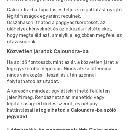
Caloundra-ba fapados és teljes szolgáltatást nyújtó
légitársaságok egyaránt repülnek.
Összehasonlíthatod a poggyászkereteket, az
ülőhelyek kényelmét és az étkezési feltételeket,
hogy megtaláld azt, amelyik a legjobban megfelel az
utazásodnak.
Közvetlen járatok Caloundra-ba
Ha az idő fontosabb, mint az ár, a közvetlen járat a
legegyszerűbb megoldás. Nincs átszállóterminál,
nincs várakozás – leszállás után azonnal
folytathatod az utadat.
A keresőnk mindezt egy áttekinthető felületen
jeleníti meg. Rendezhetsz ár, menetidő vagy
légitársaság-értékelés szerint, és néhány
kattintással
lefoglalhatod a Caloundra-ba szóló
jegyedet
.