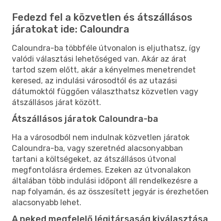
Fedezd fel a közvetlen és átszállásos
járatokat ide: Caloundra
Caloundra-ba többféle útvonalon is eljuthatsz, így
valódi választási lehetőséged van. Akár az árat
tartod szem előtt, akár a kényelmes menetrendet
keresed, az indulási városodtól és az utazási
dátumoktól függően választhatsz közvetlen vagy
átszállásos járat között.
Átszállásos járatok Caloundra-ba
Ha a városodból nem indulnak közvetlen járatok
Caloundra-ba, vagy szeretnéd alacsonyabban
tartani a költségeket, az átszállásos útvonal
megfontolásra érdemes. Ezeken az útvonalakon
általában több indulási időpont áll rendelkezésre a
nap folyamán, és az összesített jegyár is érezhetően
alacsonyabb lehet.
A neked megfelelő légitársaság kiválasztása