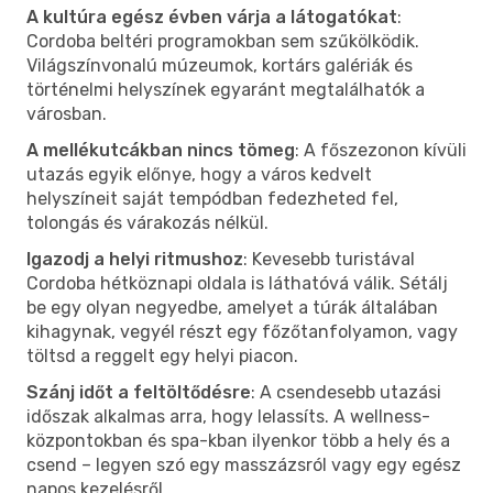
A kultúra egész évben várja a látogatókat
:
Cordoba beltéri programokban sem szűkölködik.
Világszínvonalú múzeumok, kortárs galériák és
történelmi helyszínek egyaránt megtalálhatók a
városban.
A mellékutcákban nincs tömeg
: A főszezonon kívüli
utazás egyik előnye, hogy a város kedvelt
helyszíneit saját tempódban fedezheted fel,
tolongás és várakozás nélkül.
Igazodj a helyi ritmushoz
: Kevesebb turistával
Cordoba hétköznapi oldala is láthatóvá válik. Sétálj
be egy olyan negyedbe, amelyet a túrák általában
kihagynak, vegyél részt egy főzőtanfolyamon, vagy
töltsd a reggelt egy helyi piacon.
Szánj időt a feltöltődésre
: A csendesebb utazási
időszak alkalmas arra, hogy lelassíts. A wellness-
központokban és spa-kban ilyenkor több a hely és a
csend – legyen szó egy masszázsról vagy egy egész
napos kezelésről.