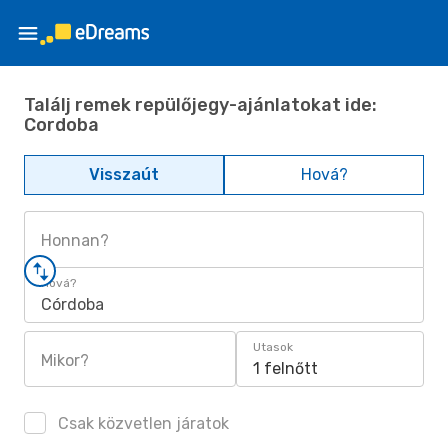
Találj remek repülőjegy-ajánlatokat ide:
Cordoba
Visszaút
Hová?
Honnan?
Hová?
Córdoba
Utasok
Mikor?
1 felnőtt
Csak közvetlen járatok