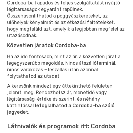
Cordoba-ba fapados és teljes szolgáltatást nyújtó
légitársaságok egyaránt repülnek.
Összehasonlíthatod a poggyászkereteket, az
ülőhelyek kényelmét és az étkezési feltételeket,
hogy megtaláld azt, amelyik a legjobban megfelel az
utazásodnak.
Közvetlen járatok Cordoba-ba
Ha az idő fontosabb, mint az ár, a közvetlen járat a
legegyszerűbb megoldás. Nincs átszállóterminál,
nincs várakozás – leszállás után azonnal
folytathatod az utadat.
A keresőnk mindezt egy áttekinthető felületen
jeleníti meg. Rendezhetsz ár, menetidő vagy
légitársaság-értékelés szerint, és néhány
kattintással
lefoglalhatod a Cordoba-ba szóló
jegyedet
.
Látnivalók és programok itt: Cordoba