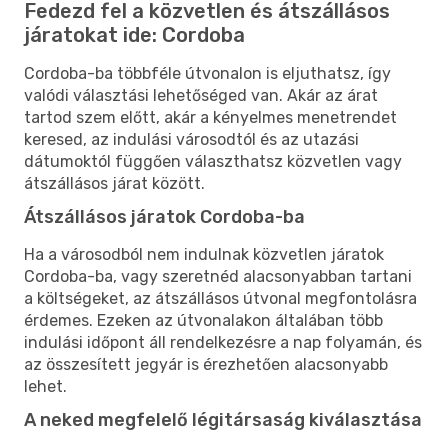
Fedezd fel a közvetlen és átszállásos
járatokat ide: Cordoba
Cordoba-ba többféle útvonalon is eljuthatsz, így
valódi választási lehetőséged van. Akár az árat
tartod szem előtt, akár a kényelmes menetrendet
keresed, az indulási városodtól és az utazási
dátumoktól függően választhatsz közvetlen vagy
átszállásos járat között.
Átszállásos járatok Cordoba-ba
Ha a városodból nem indulnak közvetlen járatok
Cordoba-ba, vagy szeretnéd alacsonyabban tartani
a költségeket, az átszállásos útvonal megfontolásra
érdemes. Ezeken az útvonalakon általában több
indulási időpont áll rendelkezésre a nap folyamán, és
az összesített jegyár is érezhetően alacsonyabb
lehet.
A neked megfelelő légitársaság kiválasztása