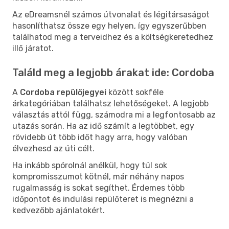
Az eDreamsnél számos útvonalat és légitársaságot
hasonlíthatsz össze egy helyen, így egyszerűbben
találhatod meg a terveidhez és a költségkeretedhez
illő járatot.
Találd meg a legjobb árakat ide: Cordoba
A
Cordoba repülőjegyei
között sokféle
árkategóriában találhatsz lehetőségeket. A legjobb
választás attól függ, számodra mi a legfontosabb az
utazás során. Ha az idő számít a legtöbbet, egy
rövidebb út több időt hagy arra, hogy valóban
élvezhesd az úti célt.
Ha inkább spórolnál anélkül, hogy túl sok
kompromisszumot kötnél, már néhány napos
rugalmasság is sokat segíthet. Érdemes több
időpontot és indulási repülőteret is megnézni a
kedvezőbb ajánlatokért.