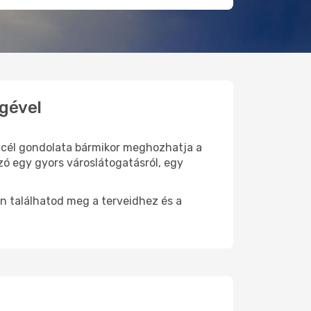
égével
ti cél gondolata bármikor meghozhatja a
zó egy gyors városlátogatásról, egy
n találhatod meg a terveidhez és a