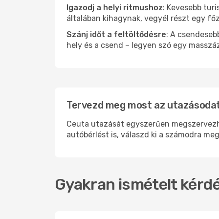
Igazodj a helyi ritmushoz
: Kevesebb turi
általában kihagynak, vegyél részt egy fő
Szánj időt a feltöltődésre
: A csendesebb
hely és a csend – legyen szó egy masszáz
Tervezd meg most az utazásodat
Ceuta utazását egyszerűen megszervezhete
autóbérlést is, válaszd ki a számodra meg
Gyakran ismételt kérdé