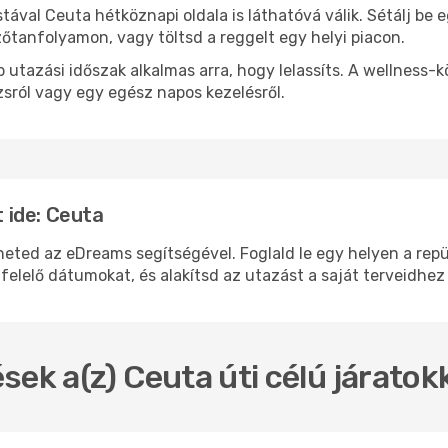
stával Ceuta hétköznapi oldala is láthatóvá válik. Sétálj be
zőtanfolyamon, vagy töltsd a reggelt egy helyi piacon.
 utazási időszak alkalmas arra, hogy lelassíts. A wellness-
sról vagy egy egész napos kezelésről.
 ide: Ceuta
d az eDreams segítségével. Foglald le egy helyen a repülő
felelő dátumokat, és alakítsd az utazást a saját terveidhez
sek a(z) Ceuta úti célú járato