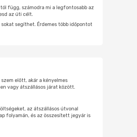
ttól függ, számodra mi a legfontosabb az
sd az úti célt.
 sokat segíthet. Érdemes több időpontot
d szem előtt, akár a kényelmes
n vagy átszállásos járat között.
öltségeket, az átszállásos útvonal
p folyamán, és az összesített jegyár is