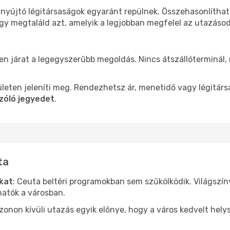
 nyújtó légitársaságok egyaránt repülnek. Összehasonlítha
ogy megtaláld azt, amelyik a legjobban megfelel az utazáso
len járat a legegyszerűbb megoldás. Nincs átszállóterminál,
leten jeleníti meg. Rendezhetsz ár, menetidő vagy légitárs
zóló jegyedet
.
ta
ókat
: Ceuta beltéri programokban sem szűkölködik. Világszí
hatók a városban.
ezonon kívüli utazás egyik előnye, hogy a város kedvelt hel