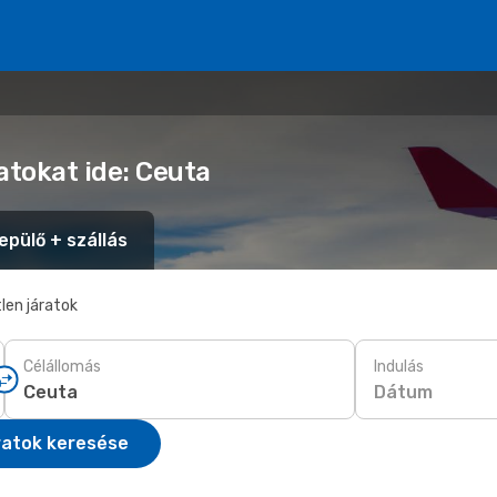
atokat ide: Ceuta
epülő + szállás
len járatok
Célállomás
Indulás
Dátum
ratok keresése