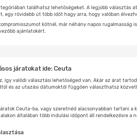
tegóriában találhatsz lehetőségeket. A legjobb választás a
t, egy rövidebb út több időt hagy arra, hogy valóban élvezhe
ok kompromisszumot kötnél, már néhány napos rugalmasság is
vezőbb ajánlatokért.
ásos járatokat ide: Ceuta
, így valódi választási lehetőséged van. Akár az árat tarto
tól és az utazási dátumoktól függően választhatsz közvetle
áratok Ceuta-ba, vagy szeretnéd alacsonyabban tartani a k
akon általában több indulási időpont áll rendelkezésre a na
álasztása