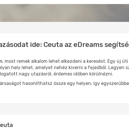
azásodat ide: Ceuta az eDreams segíts
n
, most remek alkalom lehet elkezdeni a keresést. Egy új ú
yan hely lehet, amelyet nehéz kiverni a fejedből. Legyen s
logatott nagy utazásról, érdemes időben körülnézni.
ársaságot hasonlíthatsz össze egy helyen, így egyszerűbbe
Ceuta