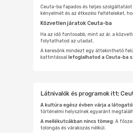
Ceuta-ba fapados és teljes szolgáltatást
kényelmét és az étkezési feltételeket, h
Közvetlen járatok Ceuta-ba
Ha az idő fontosabb, mint az ár, a közvet
folytathatod az utadat.
A keresőnk mindezt egy áttekinthető felü
kattintással
lefoglalhatod a Ceuta-ba s
Látnivalók és programok itt: Ceu
A kultúra egész évben várja a látogat
történelmi helyszínek egyaránt megtalál
A mellékutcákban nincs tömeg
: A fősz
tolongás és várakozás nélkül.