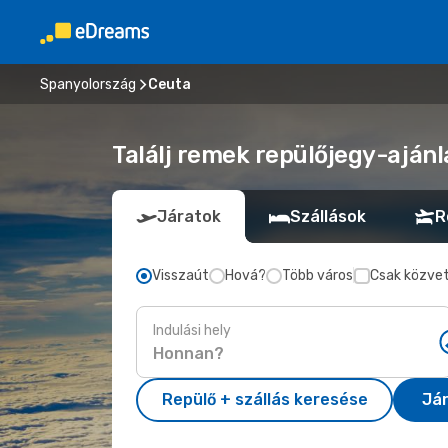
Spanyolország
Ceuta
Találj remek repülőjegy-ajánl
Járatok
Szállások
R
Visszaút
Hová?
Több város
Csak közvet
Indulási hely
Repülő + szállás keresése
Já