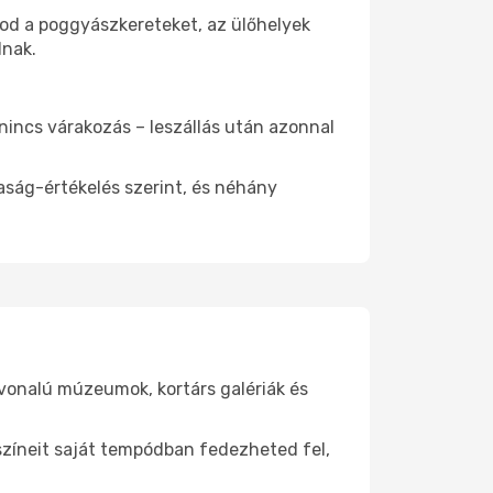
tod a poggyászkereteket, az ülőhelyek
dnak.
 nincs várakozás – leszállás után azonnal
aság-értékelés szerint, és néhány
nvonalú múzeumok, kortárs galériák és
yszíneit saját tempódban fedezheted fel,