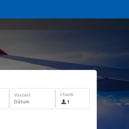
Utasok
Visszaút
Dátum
1