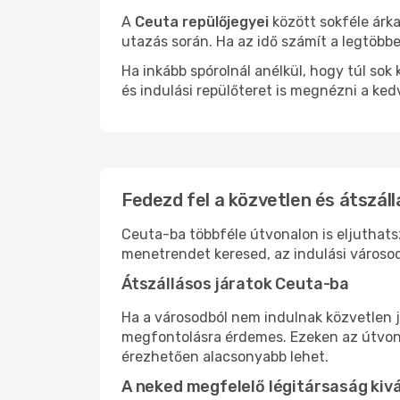
A
Ceuta repülőjegyei
között sokféle árka
utazás során. Ha az idő számít a legtöbbe
Ha inkább spórolnál anélkül, hogy túl s
és indulási repülőteret is megnézni a ked
Fedezd fel a közvetlen és átszáll
Ceuta-ba többféle útvonalon is eljuthatsz
menetrendet keresed, az indulási városod
Átszállásos járatok Ceuta-ba
Ha a városodból nem indulnak közvetlen j
megfontolásra érdemes. Ezeken az útvonal
érezhetően alacsonyabb lehet.
A neked megfelelő légitársaság kiv