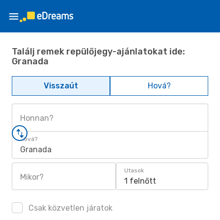
Találj remek repülőjegy-ajánlatokat ide:
Granada
Visszaút
Hová?
Honnan?
Hová?
Granada
Utasok
Mikor?
1 felnőtt
Csak közvetlen járatok