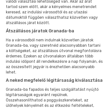
valódi választási lehetőséged van. Akár az árat
tartod szem előtt, akár a kényelmes menetrendet
keresed, az indulási városodtól és az utazási
dátumoktól függően választhatsz közvetlen vagy
átszállásos járat között.
Átszállásos járatok Granada-ba
Ha a városodból nem indulnak közvetlen járatok
Granada-ba, vagy szeretnéd alacsonyabban tartani
a költségeket, az átszállásos útvonal megfontolásra
érdemes. Ezeken az útvonalakon általában több
indulási időpont áll rendelkezésre a nap folyamán, és
az összesített jegyár is érezhetően alacsonyabb
lehet.
A neked megfelelő légitársaság kiválasztása
Granada-ba fapados és teljes szolgáltatást nyújtó
légitársaságok egyaránt repülnek.
Összehasonlíthatod a poggyászkereteket, az
ülőhelyek kényelmét és az étkezési feltételeket,