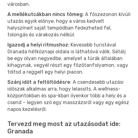
városban.
A mellékutcákban nincs tömeg
: A főszezonon kívüli
utazás egyik előnye, hogy a város kedvelt
helyszíneit saját tempódban fedezheted fel,
tolongás és várakozás nélkül.
Igazodj a helyi ritmushoz
: Kevesebb turistával
Granada hétköznapi oldala is láthatóvá válik. Sétálj
be egy olyan negyedbe, amelyet a túrák általában
kihagynak, vegyél részt egy főzőtanfolyamon, vagy
töltsd a reggelt egy helyi piacon.
Szánj időt a feltöltődésre
: A csendesebb utazási
időszak alkalmas arra, hogy lelassíts. A wellness-
központokban és spa-kban ilyenkor több a hely és a
csend – legyen szó egy masszázsról vagy egy egész
napos kezelésről.
Tervezd meg most az utazásodat ide:
Granada