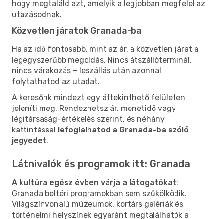
hogy megtaláld azt, amelyik a legjobban megfelel az
utazásodnak.
Közvetlen járatok Granada-ba
Ha az idő fontosabb, mint az ár, a közvetlen járat a
legegyszerűbb megoldás. Nincs átszállóterminál,
nincs várakozás – leszállás után azonnal
folytathatod az utadat.
A keresőnk mindezt egy áttekinthető felületen
jeleníti meg. Rendezhetsz ár, menetidő vagy
légitársaság-értékelés szerint, és néhány
kattintással
lefoglalhatod a Granada-ba szóló
jegyedet
.
Látnivalók és programok itt: Granada
A kultúra egész évben várja a látogatókat
:
Granada beltéri programokban sem szűkölködik.
Világszínvonalú múzeumok, kortárs galériák és
történelmi helyszínek egyaránt megtalálhatók a