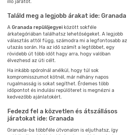
illő járatot.
Találd meg a legjobb árakat ide: Granada
A
Granada repülőjegyei
között sokféle
árkategóriában találhatsz lehetőségeket. A legjobb
választás attól függ, számodra mi a legfontosabb az
utazás során. Ha az idő számít a legtöbbet, egy
rövidebb út több időt hagy arra, hogy valóban
élvezhesd az úti célt.
Ha inkább spórolnál anélkül, hogy túl sok
kompromisszumot kötnél, már néhány napos
rugalmasság is sokat segíthet. Érdemes több
időpontot és indulási repülőteret is megnézni a
kedvezőbb ajánlatokért.
Fedezd fel a közvetlen és átszállásos
járatokat ide: Granada
Granada-ba többféle útvonalon is eljuthatsz, így